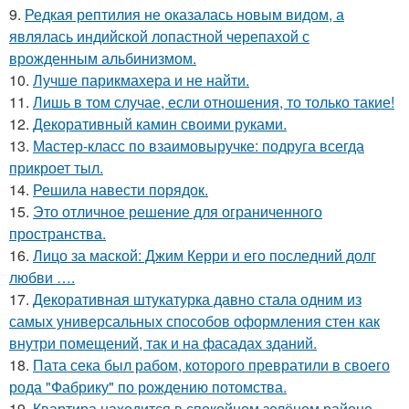
9.
Редкая рептилия не оказалась новым видом, а
являлась индийской лопастной черепахой с
врожденным альбинизмом.
10.
Лучше парикмахера и не найти.
11.
Лишь в том случае, если отношения, то только такие!
12.
Декоративный камин своими руками.
13.
Мастер-класс по взаимовыручке: подруга всегда
прикроет тыл.
14.
Решила навести порядок.
15.
Это отличное решение для ограниченного
пространства.
16.
Лицо за маской: Джим Керри и его последний долг
любви ….
17.
Декоративная штукатурка давно стала одним из
самых универсальных способов оформления стен как
внутри помещений, так и на фасадах зданий.
18.
Пата сека был рабом, которого превратили в своего
рода "Фабрику" по рождению потомства.
19.
Квартира находится в спокойном зелёном районе,