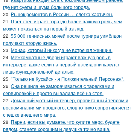
где нет суеты и шума большого города.
20.
Рынок ремонтов в России … слегка хаотичен.
21.
Цвет стен играет гораздо более важную роль, чем
может показаться на первый взгляд.
22.
55 000 теннисных мячей после турнира уимблдон
получают вторую жизнь.
23.
Монах, который никогда не встречал женщин.
24.
Межкомнатные двери играют важную роль в
интерьере, даже если на первый взгляд они кажутся
лишь функциональной деталью.
25.
"Только не Кусайся - я Положительный Персонаж".
26.
Она решила не заморачиваться с тарелками и
сервировкой и просто вывалила всё на стол.
27.
Домашний уютный интерьер, пропитанный теплом и
воспоминаниями прошлого, словно тихо сопротивляется
спешке внешнего мира.
28.
Парни, если вы думаете, что купите мерс, будете
рядом, станете хорошим и девушка точно ваша.