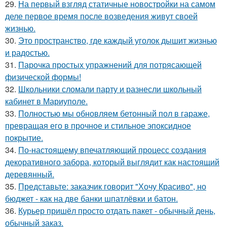
29.
На первый взгляд статичные новостройки на самом
деле первое время после возведения живут своей
жизнью.
30.
Это пространство, где каждый уголок дышит жизнью
и радостью.
31.
Парочка простых упражнений для потрясающей
физической формы!
32.
Школьники сломали парту и разнесли школьный
кабинет в Мариуполе.
33.
Полностью мы обновляем бетонный пол в гараже,
превращая его в прочное и стильное эпоксидное
покрытие.
34.
По-настоящему впечатляющий процесс создания
декоративного забора, который выглядит как настоящий
деревянный.
35.
Представьте: заказчик говорит "Хочу Красиво", но
бюджет - как на две банки шпатлёвки и батон.
36.
Курьер пришёл просто отдать пакет - обычный день,
обычный заказ.