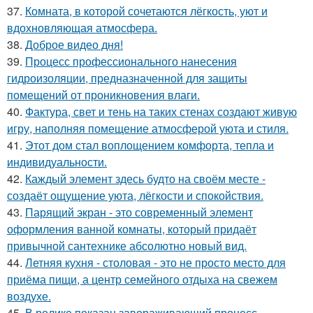
37.
Комната, в которой сочетаются лёгкость, уют и
вдохновляющая атмосфера.
38.
Доброе видео дня!
39.
Процесс профессионального нанесения
гидроизоляции, предназначенной для защиты
помещений от проникновения влаги.
40.
Фактура, свет и тень на таких стенах создают живую
игру, наполняя помещение атмосферой уюта и стиля.
41.
Этот дом стал воплощением комфорта, тепла и
индивидуальности.
42.
Каждый элемент здесь будто на своём месте -
создаёт ощущение уюта, лёгкости и спокойствия.
43.
Парящий экран - это современный элемент
оформления ванной комнаты, который придаёт
привычной сантехнике абсолютно новый вид.
44.
Летняя кухня - столовая - это не просто место для
приёма пищи, а центр семейного отдыха на свежем
воздухе.
45.
В ролике показан завораживающий процесс