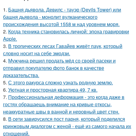
1.
Башня дьявола. Девилс - тауэр (Devils Tower) или
башня дьявола - монолит вулканического
происхождения высотой 1558 м над уровнем моря.
2.
Когда техника становилась личной: эпоха гравировки
Apple.
3.
В тропических лесах Гавайев живёт паук, который
словно носит на себе эмодзи.
4.
Мужчина решил продать мёд со своей пасеки и
отправил покупателю фото банок в качестве
доказательства.
5.
С этого ракурса сложно узнать родную землю.
6.
Уютная и просторная квартира 49, 7 кв.
7.
Профессиональная деформация - это когда даже в
гостях обращаешь внимание на кривые откосы,
неаккуратные швы в ванной и неровный цвет стен.
8.
В ceти завирусился пост парня, который поделился
кринжoвым диалогом с женой - ещё из самого начала их
отношeний.