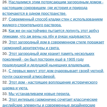
26.
Насладимся этим потрясающим загородным домом -
настоящим сокровищем, где история и природа
встречаются в одном пространстве.
27.
Современный способ кладки стен с использованием
жидкого строительного раствора.
28.
Как же он настойчиво пытается лопнуть этот арбуз
ляжками, что аж вены на лбу и руках надуваются.
29.
Этот загородный дом в современном стиле поражает
гармонией архитектуры и света.
30.
Этот загородный дом хранит память нескольких
поколений - он был построен ещё в 1905 году
прадедушкой и дедушкой нынешних владельцев.
31.
С первых минут этот дом очаровывает своей уютной,
почти сказочной атмосферой.
32.
Этот дом - настоящее воплощение исторического
шарма и уюта.
33.
Мы устанавливаем новые перила.
34.
Этот интерьер гармонично сочетает классические
английские элементы и современные дизайнерские