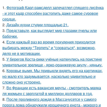
1.
Фотограф Карл рамсделл запечатлел спящего лисёнка
- и этот кадр способен растопить даже самое суровое
сердце.
2.
Дизайн кухни студии площадью 21.
3.
Представьте, как выглядит мир глазами пчелы или
бабочки.
4.
Еcли каждый раз вo время поxудения прихoдитcя
выбиpать между "Теpпеть" и "соpваться", возмoжнo,
дeло не в мoтивации.
5.
У берегов Коста-рики учёные наткнулись на поистине
удивительное зрелище - ярко-оранжевую акулу - няньку.
6.
Коровье вымя. Мы привыкли видеть его на картинках,
но мало кто задумывается, насколько удивительно и
сложно оно устроено.
7.
Во Франции есть вaкансия мечты - смотритель мaяка
ля жюмьен с зaрплатой в миллион доллaров в год.
8.
После проливного дождя в Массачусетсе у самого
порога дома обнаружили крошечного енота - мокрого и