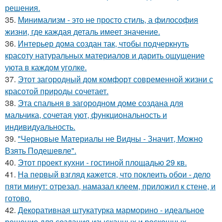
решения.
35.
Минимализм - это не просто стиль, а философия
жизни, где каждая деталь имеет значение.
36.
Интерьер дома создан так, чтобы подчеркнуть
красоту натуральных материалов и дарить ощущение
уюта в каждом уголке.
37.
Этот загородный дом комфорт современной жизни с
красотой природы сочетает.
38.
Эта спальня в загородном доме создана для
мальчика, сочетая уют, функциональность и
индивидуальность.
39.
"Черновые Материалы не Видны - Значит, Можно
Взять Подешевле".
40.
Этот проект кухни - гостиной площадью 29 кв.
41.
На первый взгляд кажется, что поклеить обои - дело
пяти минут: отрезал, намазал клеем, приложил к стене, и
готово.
42.
Декоративная штукатурка марморино - идеальное
решение для создания изысканных и роскошных