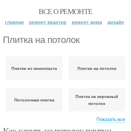
ВСЕ О РЕМОНТЕ
главная
ремонт квартир
ремонт дома
дизайн
Плитка на потолок
Плитки из пенопласта
Плитки на потолок
Плитка на неровный
Потолочная плитка
потолок
Показать все
Как клеить на потолок плитки.
Плитки на неровный