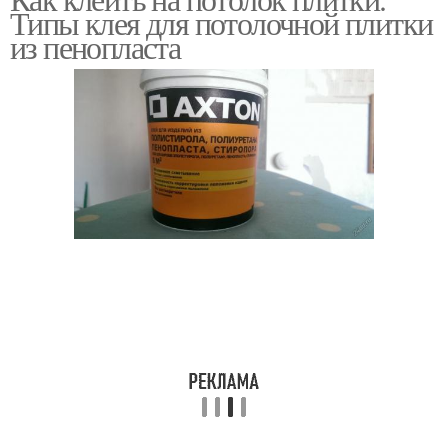
Плитки на побелку
Типы клея для потолочной плитки
потолок
из пенопласта
Плитка из пенопласта
Потолок к ремонту