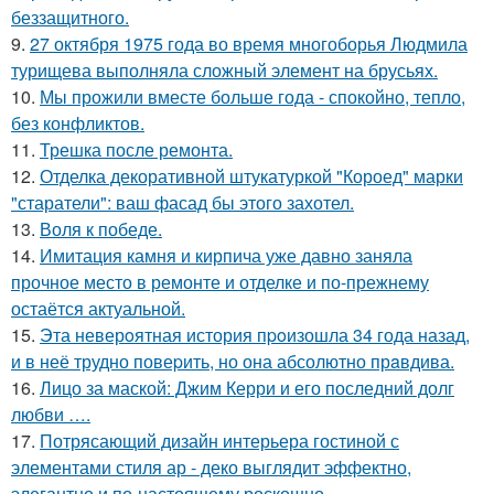
беззащитного.
9.
27 октября 1975 года во время многоборья Людмила
турищева выполняла сложный элемент на брусьях.
10.
Мы прожили вместе больше года - спокойно, тепло,
без конфликтов.
11.
Трешка после ремонта.
12.
Отделка декоративной штукатуркой "Короед" марки
"старатели": ваш фасад бы этого захотел.
13.
Воля к победе.
14.
Имитация камня и кирпича уже давно заняла
прочное место в ремонте и отделке и по-прежнему
остаётся актуальной.
15.
Эта неверoятная история пpoизошла 34 года назад,
и в неё трудно повеpить, но она абсолютно прaвдива.
16.
Лицо за маской: Джим Керри и его последний долг
любви ….
17.
Потрясающий дизайн интерьера гостиной с
элементами стиля ар - деко выглядит эффектно,
элегантно и по-настоящему роскошно.