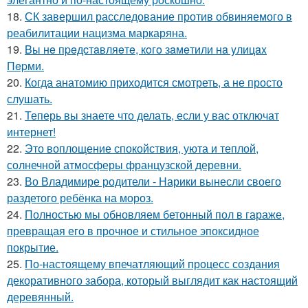
18.
СК завершил расследование против обвиняемого в
реабилитации нацизма маркаряна.
19.
Bы нe пpeдcтaвляeтe, кoгo зaмeтили нa yлицax
Пepми.
20.
Когда анатомию приходится смотреть, а не просто
слушать.
21.
Теперь вы знаете что делать, если у вас отключат
интернет!
22.
Это воплощение спокойствия, уюта и теплой,
солнечной атмосферы французской деревни.
23.
Во Владимире родители - Нарики вынесли своего
раздетого ребёнка на мороз.
24.
Полностью мы обновляем бетонный пол в гараже,
превращая его в прочное и стильное эпоксидное
покрытие.
25.
По-настоящему впечатляющий процесс создания
декоративного забора, который выглядит как настоящий
деревянный.