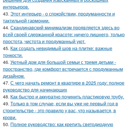
интерьеров.
43.
Этот интерьер - о спокойствии, продуманности и
тактильной гармонии.
44.
Скандинавский минимализм проявляется здесь во
всей своей сдержанной красоте: ничего лишнего, только
простота, чистота и продуманный уют.
45.
Как создать невидимый шов на плитке: важные
тонкости.
46.
Уютный дом для большой семьи с тремя детьми -
пространство, где комфорт встречается с продуманным
дизайном.
47.
С чего начать ремонт в квартире в 2025 году: полное
руководство для начинающих
48.
Как быстро и аккуратно починить пластиковую трубу.
49.
Только в том случае, если вы уже не первый год в
строительстве - это правило у вас, что называется, в
крови.
50.
Полное руководство: как крепить светодиодную