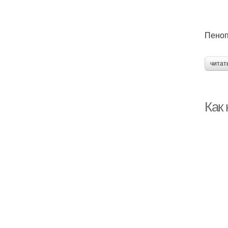
Пеноп
читат
Как 