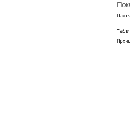
Пок
Плитк
Табли
Преим