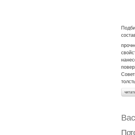
Подби
соста
прочн
свойс
нанес
повер
Совет
толст
читат
Вас
Пот