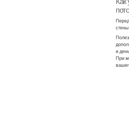
Как
пот
Перед
стены
Полез
допол
и день
При м
вашег