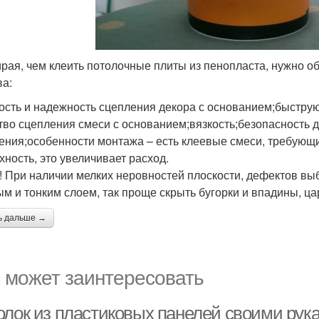
рая, чем клеить потолочные плиты из пенопласта, нужно о
ва:
ость и надежность сцепления декора с основанием;быстру
тво сцепления смеси с основанием;вязкость;безопасность д
ения;особенности монтажа – есть клеевые смеси, требующие
хность, это увеличивает расход.
! При наличии мелких неровностей плоскости, дефектов вы
ым и тонким слоем, так проще скрыть бугорки и впадины, ц
ь дальше →
 может заинтересовать
олок из пластиковых панелей своими рук