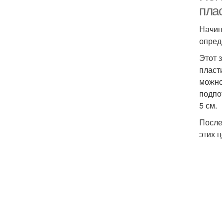
пла
Начин
опред
Этот 
пласт
можно
подпо
5 см.
После
этих 