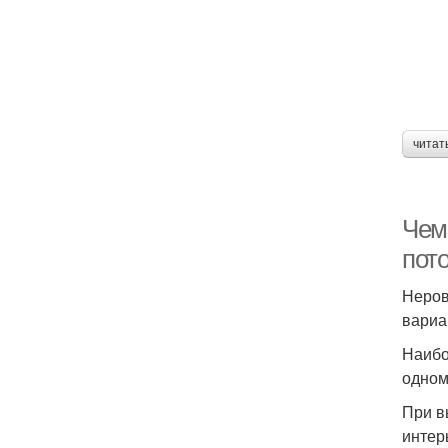
читат
Чем
пот
Неров
вариа
Наибо
одном
При в
интер