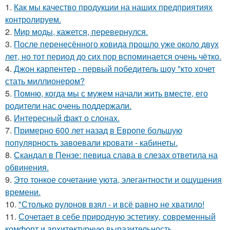
1.
Как мы качество продукции на наших предприятиях
контролируем.
2.
Мир моды, кажется, перевернулся.
3.
После перенесённого ковида прошло уже около двух
лет, но тот период до сих пор вспоминается очень чётко.
4.
Джон карпентер - первый победитель шоу "кто хочет
стать миллионером?
5.
Помню, когда мы с мужем начали жить вместе, его
родители нас очень поддержали.
6.
Интересный факт о слонах.
7.
Примерно 600 лет назад в Европе большую
популярность завоевали кровати - кабинеты.
8.
Скандал в Пензе: певица слава в слезах ответила на
обвинения.
9.
Это тонкое сочетание уюта, элегантности и ощущения
времени.
10.
"Столько рулонов взял - и всё равно не хватило!
11.
Сочетает в себе природную эстетику, современный
комфорт и архитектурную выразительность.