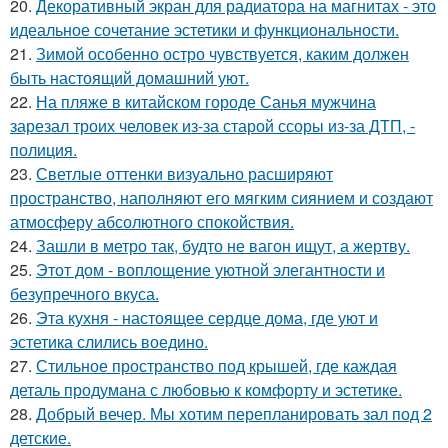
20.
Декоративный экран для радиатора на магнитах - это
идеальное сочетание эстетики и функциональности.
21.
Зимой особенно остро чувствуется, каким должен
быть настоящий домашний уют.
22.
На пляже в китайском городе Санья мужчина
зарезал троих человек из-за старой ссоры из-за ДТП, -
полиция.
23.
Светлые оттенки визуально расширяют
пространство, наполняют его мягким сиянием и создают
атмосферу абсолютного спокойствия.
24.
Зашли в метро так, будто не вагон ищут, а жертву.
25.
Этот дом - воплощение уютной элегантности и
безупречного вкуса.
26.
Эта кухня - настоящее сердце дома, где уют и
эстетика слились воедино.
27.
Стильное пространство под крышей, где каждая
деталь продумана с любовью к комфорту и эстетике.
28.
Добрый вечер. Мы хотим перепланировать зал под 2
детские.