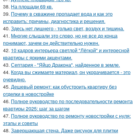
38.
На площади 69 кв.
39.
Почему в скважине пропадает вода и как это
исправить: причины, диагностика и решения.
40.
Здесь нет лишнего - только свет, воздух и тишина.
41.
Многие слышали это слово, но не все до конца
понимают, зачем он действительно нужен.
42.
10 кадров интерьера светлой "Лёгкой" и интересной
квартиры с яркими акцентами.
43.
Септария - "Яйцо Дракона", найденное в земле.
44.
Когда вы сжимаете материал, он укорачивается - это
очевидно.
45.
Дешевый ремонт: как обустроить квартиру без
отделки в новостройке
46.
Полное руководство по последовательности ремонта
квартиры 2025: шаг за шагом
47.
Полное руководство по ремонту новостройки с нуля:
этапы и советы
48.
Завершающая стена. Даже рисунок для плитки