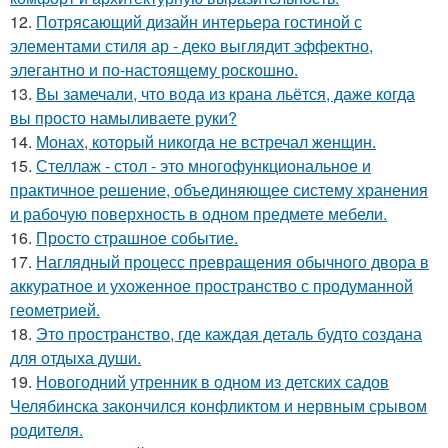
12.
Потрясающий дизайн интерьера гостиной с
элементами стиля ар - деко выглядит эффектно,
элегантно и по-настоящему роскошно.
13.
Вы замечали, что вода из крана льётся, даже когда
вы просто намыливаете руки?
14.
Монах, который никогда не встречал женщин.
15.
Стеллаж - стол - это многофункциональное и
практичное решение, объединяющее систему хранения
и рабочую поверхность в одном предмете мебели.
16.
Просто страшное событие.
17.
Наглядный процесс превращения обычного двора в
аккуратное и ухоженное пространство с продуманной
геометрией.
18.
Это пространство, где каждая деталь будто создана
для отдыха души.
19.
Новогодний утренник в одном из детских садов
Челябинска закончился конфликтом и нервным срывом
родителя.