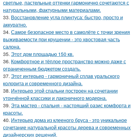
светлые, пастельные оттенки гармонично сочетаются с
натуральными, фактурными материалами.
33.
Восстановление угла плинтуса: быстро, просто и
аккуратно.
34.
Самое безопасное место в самолёте с точки зрения
выживаемости при крушении - это хвостовая часть
салона.
35.
Этот дом площадью 150 кв.
36.
Комфортное и тёплое пространство можно даже с
ограниченным бюджетом создать.
37.
Этот интерьер - гармоничный сплав уральского
колорита и современного дизайна.
38.
Интерьер этой спальни построен на сочетании
утончённой классики и лаконичного модерна.
39.
Эта мастер - спальня - настоящий оазис комфорта и
красоты.
40.
Интерьер дома из клееного бруса - это уникальное
сочетание натуральной красоты дерева и современных
дизайнерских решений.