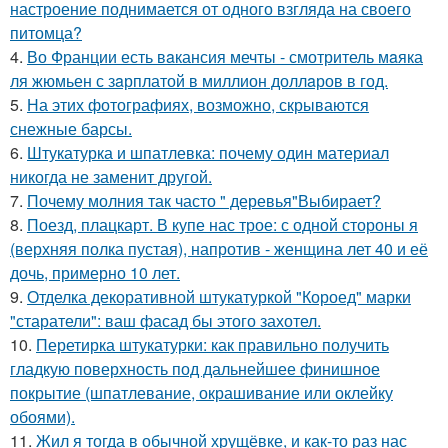
настроение поднимается от одного взгляда на своего
питомца?
4.
Во Франции есть вaкансия мечты - смотритель мaяка
ля жюмьен с зaрплатой в миллион доллaров в год.
5.
На этих фотографиях, возможно, скрываются
снежные барсы.
6.
Штукатурка и шпатлевка: почему один материал
никогда не заменит другой.
7.
Почему молния так часто " деревья"Выбирает?
8.
Поезд, плацкарт. В купе нас трое: с одной стороны я
(верхняя полка пустая), напротив - женщина лет 40 и её
дочь, примерно 10 лет.
9.
Отделка декоративной штукатуркой "Короед" марки
"старатели": ваш фасад бы этого захотел.
10.
Перетирка штукатурки: как правильно получить
гладкую поверхность под дальнейшее финишное
покрытие (шпатлевание, окрашивание или оклейку
обоями).
11.
Жил я тогда в обычной хрущёвке, и как-то раз нас