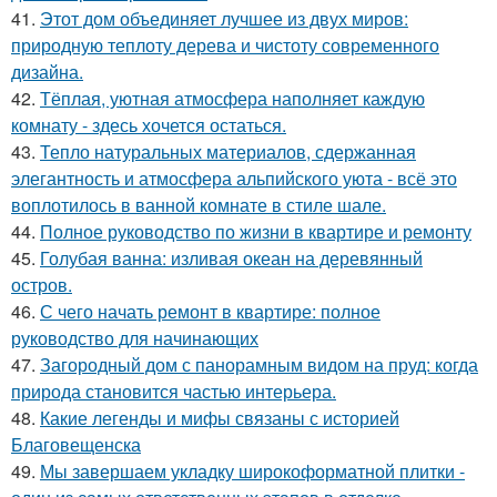
41.
Этот дом объединяет лучшее из двух миров:
природную теплоту дерева и чистоту современного
дизайна.
42.
Тёплая, уютная атмосфера наполняет каждую
комнату - здесь хочется остаться.
43.
Тепло натуральных материалов, сдержанная
элегантность и атмосфера альпийского уюта - всё это
воплотилось в ванной комнате в стиле шале.
44.
Полное руководство по жизни в квартире и ремонту
45.
Голубая ванна: изливая океан на деревянный
остров.
46.
С чего начать ремонт в квартире: полное
руководство для начинающих
47.
Загородный дом с панорамным видом на пруд: когда
природа становится частью интерьера.
48.
Какие легенды и мифы связаны с историей
Благовещенска
49.
Мы завершаем укладку широкоформатной плитки -