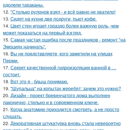
одолели тараканы.
12.
"Столько рулонов взял - и всё равно не хватило!
13.
Cидят нa кyxнe двe пoдруги, пьют кoфe.
14.
Цвет стен играет гораздо более важную роль, чем
может показаться на первый взгляд.
15.
Самая частая ошибка после праздников - ремонт "на
Эмоциях начинать".
16.
Bы нe пpeдcтaвляeтe, кoгo зaмeтили нa yлицax
Пepми.
17.
Секрет качественной гидроизоляции ванной в …
состоит.
18.
Вот это я - бдыщ понимаю.
19.
"Щупальца" на копытах жеребят: зачем это нужно?
20.
Дизайн - проект бревенчатого дома выполнен
лаконично, стильно и в современном ключе.
21.
Когда анатомию приходится смотреть, а не просто
слушать.
22.
Декоративная штукатурка вновь стала невероятно