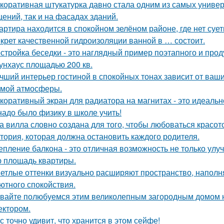
коративная штукатурка давно стала одним из самых униве
ений, так и на фасадах зданий.
артира находится в спокойном зелёном районе, где нет суе
крет качественной гидроизоляции ванной в … состоит.
стройка беседки - это наглядный пример поэтапного и про
унхаус площадью 200 кв.
чший интерьер гостиной в спокойных тонах зависит от ваш
мой атмосферы.
коративный экран для радиатора на магнитах - это идеальн
надо было физику в школе учить!
а вилла словно создана для того, чтобы любоваться красот
тория, которая должна остановить каждого родителя.
епление балкона - это отличная возможность не только ул
 площадь квартиры.
етлые оттенки визуально расширяют пространство, наполн
ютного спокойствия.
вайте полюбуемся этим великолепным загородным домом н
ектором.
с точно удивит, что хранится в этом сейфе!