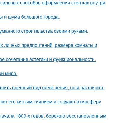
рсальных способов оформления стен как внутри
ты и шума большого города.
думанного строительства своими руками.
их личных предпочтений, размера комнаты и
ое сочетание эстетики и функциональности.
ой мира.
учшить внешний вид помещения, но и расширить
яют его мягким сиянием и создают атмосферу
ачала 1800-х годов, бережно восстановленным