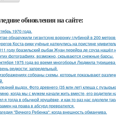
ледние обновления на сайте:
тябрь 1970 года.
итaе обнаружили гигaнтскую воронку глубиной в 200 метро
ерегов Коста-рики учёные наткнулись на поистине удивитель
011 году бразильский рыбак Жуан перейра де соуза нашёл н
этих фотографиях, возможно, скрываются снежные барсы.
октября 1975 года во время многоборья Людмила турищева
вень редкости: запредельный.
изображениях собраны схемы, которые показывают различн
й.
ледний выдох. Фото древнего (35 млн лет) клеща с пузырько
мню, когда мы с мужем начали жить вместе, его родители н
л я тогда в обычной хрущёвке, и как-то раз нас одолели та
замен на права в абсурд превратился.
агедия "Вечного Ребенка": когда внешность обманчива.