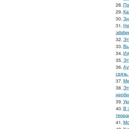
28.
По
29.
Ка
30.
Зн
31.
Не
эффек
32.
Эт
33.
Вы
34.
Ид
35.
Эт
36.
Ау
связь
37.
Ме
38.
Эт
необх
39.
Ук
40.
В 
терра
41.
Мо