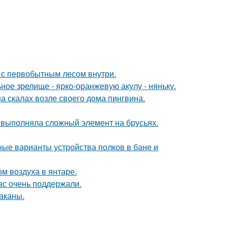
в с первобытным лесом внутри.
ное зрелище - ярко-оранжевую акулу - няньку.
а скалах возле своего дома пингвина.
 выполняла сложный элемент на брусьях.
ые варианты устройства полков в бане и
м воздуха в янтаре.
ас очень поддержали.
раканы.