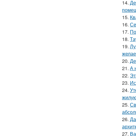
14.
Де
помещ
15.
Кв
16.
Се
17.
По
18.
Та
19.
Лу
желае
20.
Де
21.
А 
22.
Эт
23.
Ис
24.
Ут
жилую
25.
Св
абсол
26.
Да
архит
27.
Ва