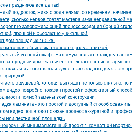
сле праздников всегда так!
ждый подросток, живя с родителями, со временем, начинает
аете, сколько нервов тратят мастера из-за неправильной 
вероятно завораживающий процесс создания барной стол
тной, прочной и абсолютно уникальной.
от дом площадью 150 кв.
сокоточная облицовка оконного проёма плиткой.
еальный угловой шкаф - максимум пользы в каждом сантим
от загородный дом классической элегантностью и гармоние
тентичная и атмосферная кухня в загородном доме - это про
 с природой.
чтаете о душевой, которая выглядит не только стильно, но 
ом видео подробно показан простой и эффективный способ
одимости полной замены всей конструкции.
ладка ламината - это простой и доступный способ освежить
этом видео пошагово показан процесс аккуратной и профес
сы или лестничной площадки.
нохромный минималистичный проект 1-комнатной квартир