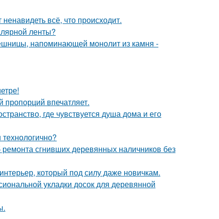
 ненавидеть всё, что происходит.
малярной ленты?
ешницы, напоминающей монолит из камня -
етре!
й пропорций впечатляет.
странство, где чувствуется душа дома и его
и технологично?
 ремонта сгнивших деревянных наличников без
 интерьер, который под силу даже новичкам.
сиональной укладки досок для деревянной
ы.