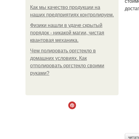
стоим
Как мы качество продукции на
достат
наших предприятиях контролируем.
Физики нашли в удаче скрытый
порядок - никакой магии, чистая
квантовая механика.
Чем полировать оргстекло в
домашних условиях. Как
отполировать оргстекло своими
руками?
читат