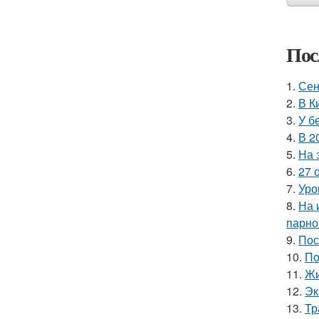
Пос
1.
Сен
2.
В К
3.
У б
4.
В 2
5.
На 
6.
27 
7.
Уро
8.
На 
парно
9.
Пос
10.
По
11.
Жи
12.
Эк
13.
Тр