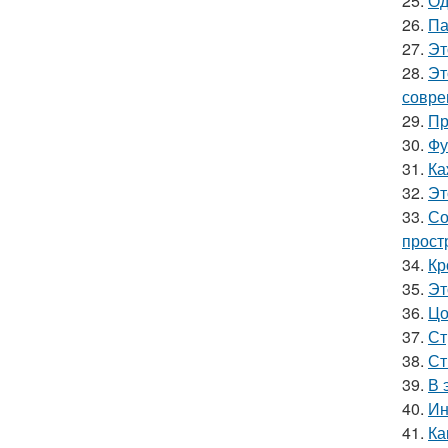
25.
Од
26.
Па
27.
Эт
28.
Эт
совре
29.
Пр
30.
Фу
31.
Ка
32.
Эт
33.
Со
прост
34.
Кр
35.
Эт
36.
Цо
37.
Ст
38.
Ст
39.
В 
40.
Ин
41.
Ка