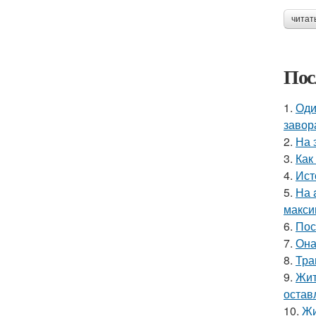
читат
Пос
1.
Оди
завор
2.
На 
3.
Как
4.
Ист
5.
На 
макси
6.
Пос
7.
Она
8.
Тра
9.
Жит
остав
10.
Жи