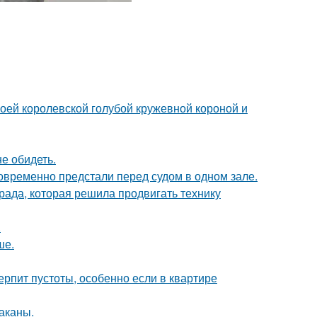
оей королевской голубой кружевной короной и
е обидеть.
новременно предстали перед судом в одном зале.
рада, которая решила продвигать технику
.
ше.
ерпит пустоты, особенно если в квартире
раканы.