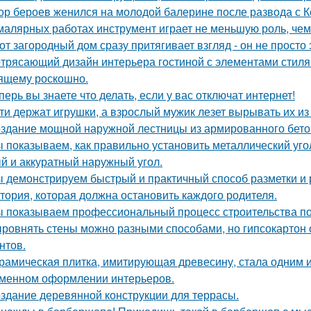
ор бероев женился на молодой балерине после развода с 
малярных работах инструмент играет не меньшую роль, че
от загородный дом сразу притягивает взгляд - он не просто 
трясающий дизайн интерьера гостиной с элементами стиля а
ящему роскошно.
перь вы знаете что делать, если у вас отключат интернет!
ти держат игрушки, а взрослый мужик лезет вырывать их из р
здание мощной наружной лестницы из армированного бето
 показываем, как правильно установить металлический уго
й и аккуратный наружный угол.
 демонстрируем быстрый и практичный способ разметки и р
тория, которая должна остановить каждого родителя.
 показываем профессиональный процесс строительства по
ровнять стены можно разными способами, но гипсокартон 
нтов.
рамическая плитка, имитирующая древесину, стала одним 
менном оформлении интерьеров.
здание деревянной конструкции для террасы.