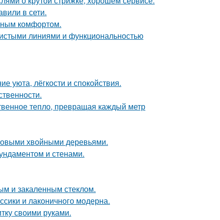
ями о крутой стрижке, хорошем сервисе.
вили в сети.
нным комфортом.
 чистыми линиями и функциональностью
ие уюта, лёгкости и спокойствия.
ственности.
твенное тепло, превращая каждый метр
ековыми хвойными деревьями.
фундаментом и стенами.
ым и закаленным стеклом.
ссики и лаконичного модерна.
итку своими руками.