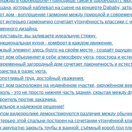
нажды в барбершопе! Приходишь такой в барбершоп с мысл
цана, который наблевал на сцене на концерте Dababy, затра
от дом - воплощение гармонии между природой и совреме
от интерьер гармонично сочетает утончённость классики с
менного дизайна.
едставьте: вы заливаете идеальную стяжку.
нкциональная кухня - комфорт в каждом движении.
ждый элемент здесь будто на своём месте - создаёт ощущен
от дом объединяет в себе атмосферу уюта, простора и есте
временный загородный дом сочетает лаконичность и естес
ранства в оазис уюта.
опотливый труд, достойный уважения.
от дом расположен на уединённом участке, окружённом в
коль - это не просто нижняя часть здания, скрытая между 
роитель против заказчика.
ильное и надежное решение!
этом видеоролике демонстрируются различия между обычн
терьер этой спальни построен на сочетании утончённой кла
к аккуратно закрыть трубы в ванной: съёмный короб под пл