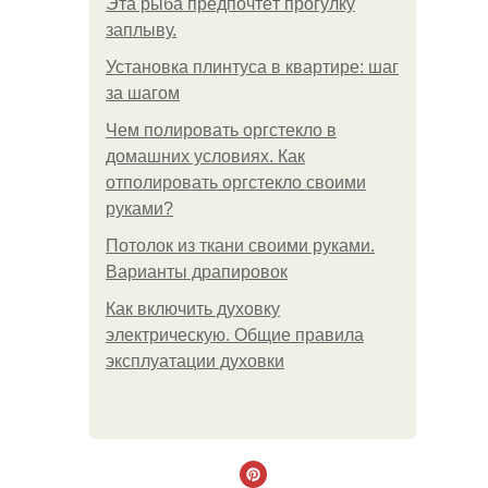
Эта рыба предпочтёт прогулку
заплыву.
Установка плинтуса в квартире: шаг
за шагом
Чем полировать оргстекло в
домашних условиях. Как
отполировать оргстекло своими
руками?
Потолок из ткани своими руками.
Варианты драпировок
Как включить духовку
электрическую. Общие правила
эксплуатации духовки