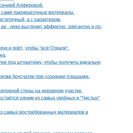
Ксенией Алферовой.
м сами лакокрасочные материалы.
эстетичный, а с характером.
р - деко выглядит эффектно, элегантно и по-
ук и орёт, чтобы "всё Отдали".
на.
лок под штукатурку, чтобы получить идеально
езки брусчатки при создании площадки.
дпорной стены на неровном участке.
остаётся одним из самых удобных и "Чистых"
из самых востребованных материалов в