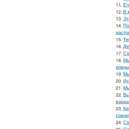
11.
Ег
12.
В 
13.
Эт
14.
По
насто
15.
Те
16.
Де
17.
Со
18.
Мы
ровны
19.
Мы
20.
Ис
21.
Мы
22.
Вы
вариа
23.
Ке
совре
24.
Со