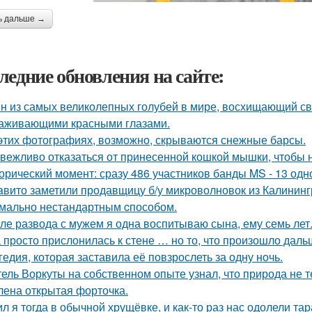
ь дальше →
ледние обновления на сайте:
н из самых великолепных голубей в мире, восхищающий св
аживающими красными глазами.
этих фотографиях, возможно, скрываются снежные барсы.
 вежливо отказаться от принесенной кошкой мышки, чтобы н
орический момент: сразу 486 участников банды MS - 13 од
aвито заметили продавщицу б/у микроволновок из Калининг
мально нестандартным cпособом.
ле развода с мужем я одна воспитываю сына, ему семь лет
 просто прислонилась к стене … но то, что произошло даль
гедия, которая заставила её повзрослеть за одну ночь.
ель Воркуты на собственном опыте узнал, что природа не т
лена открытая форточка.
л я тогда в обычной хрущёвке, и как-то раз нас одолели та