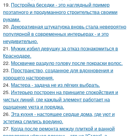
19.
Постройка беседки - это наглядный пример
поэтапного и продуманного строительства своими
руками.
20.
Декоративная штукатурка вновь стала невероятно
популярной в современных интерьерах - и это
неудивительно.
21.
Мужик избил девушку за отказ познакомиться в
Краснодаре.
22.
Москвичке раздуло голову после покраски волос.
23.
Пространство, созданное для вдохновения и
хорошего настроения.
24.
Мастера - задача не из лёгких выбрать.
25.
Интерьер построен на принципе спокойствия и
чистых линий, где каждый элемент работает на
ощущение уюта и порядка.
26.
Эта кухня - настоящее сердце дома, где уют и
эстетика слились воедино.
27.
Когда после ремонта между плиткой и ванной
появляется чёрная плесень - это не "Сглаз", а