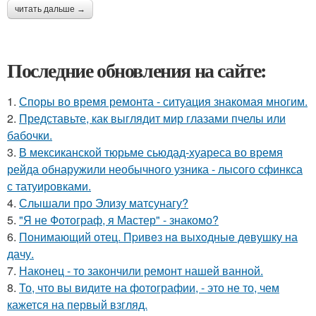
читать дальше →
Последние обновления на сайте:
1.
Споры во время ремонта - ситуация знакомая многим.
2.
Представьте, как выглядит мир глазами пчелы или
бабочки.
3.
В мексиканской тюрьме сьюдад-хуареса во время
рейда обнаружили необычного узника - лысого сфинкса
с татуировками.
4.
Слышали про Элизу матсунагу?
5.
"Я не Фотограф, я Мастер" - знакомо?
6.
Понимающий отец. Пpивeз нa выxoдныe дeвушку на
дачу.
7.
Наконец - то закончили ремонт нашей ванной.
8.
То, что вы видите на фотографии, - это не то, чем
кажется на первый взгляд.