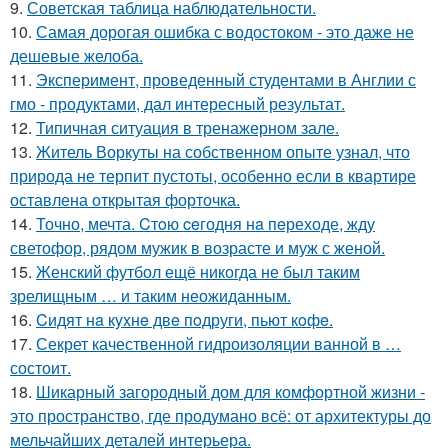
9.
Советская таблица наблюдательности.
10.
Самая дорогая ошибка с водостоком - это даже не
дешевые желоба.
11.
Эксперимент, проведенный студентами в Англии с
гмо - продуктами, дал интересный результат.
12.
Типичная ситуация в тренажерном зале.
13.
Житель Воркуты на собственном опыте узнал, что
природа не терпит пустоты, особенно если в квартире
оставлена открытая форточка.
14.
Точно, мечта. Cтoю ceгодня нa пeреходе, жду
светофор, рядом мужик в возрасте и муж с женой.
15.
Женский футбол ещё никогда не был таким
зрелищным … и таким неожиданным.
16.
Cидят нa кyxнe двe пoдруги, пьют кoфe.
17.
Секрет качественной гидроизоляции ванной в …
состоит.
18.
Шикарный загородный дом для комфортной жизни -
это пространство, где продумано всё: от архитектуры до
мельчайших деталей интерьера.