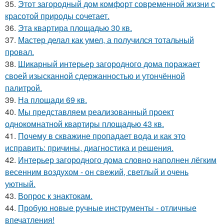
35.
Этот загородный дом комфорт современной жизни с
красотой природы сочетает.
36.
Эта квартира площадью 30 кв.
37.
Мастер делал как умел, а получился тотальный
провал.
38.
Шикарный интерьер загородного дома поражает
своей изысканной сдержанностью и утончённой
палитрой.
39.
На площади 69 кв.
40.
Мы представляем реализованный проект
однокомнатной квартиры площадью 43 кв.
41.
Почему в скважине пропадает вода и как это
исправить: причины, диагностика и решения.
42.
Интерьер загородного дома словно наполнен лёгким
весенним воздухом - он свежий, светлый и очень
уютный.
43.
Вопрос к знактокам.
44.
Пробую новые ручные инструменты - отличные
впечатления!