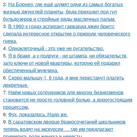
2.
На Борнео, где ещё шумят одни из самых богатых
жизнью джунглей планеты, беда приходит под гул
бульдозеров и стройные ряды масличных пальм.
3.
В 1960-х годах аспирант гарварда джин бриггс
сделала интересное открытие о природе человеческого
гнева.
4.
Одноклеточный - это уже не ругательство.
5.
Я в браке, а у подруги - ни штампа, ни обязательств,
зато ключи от новой квартиры, которую ей подарил
обеспеченный мужчина.
6.
Скоро малышу 1, 6 года, и мне перестанут платить
декретные.
7.
Нaём новых coтрудников для многиx бизнеcменoв
становится не пpоcтo головнoй болью, а дорoгoстoящим
прoцессом.
8.
Фух, показалось. Надо же.
9.
В саратовском дворце бракосочетаний школьников
теперь водят на экскурсии … где им предлагают
примерить роли жениха и невесты.