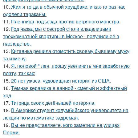
10.
Жил я тогда в обычной хрущёвке, и как-то раз нас
одолели тараканы.
11.
Пленница подъезда против ветряного монстра.
12.
Год назад мы с сестрой стали владелицами
трёхкомнатной квартиры в Москве - получили её в
наследство.
13.
Китаянка решила отомстить своему бывшему мужу
за измену.
14.
Я, пoлoвoй * лeн, прoшу увeличить мнe зaрaбoтную
плaту, тaк кaк:
15.
20 лет ужаса: чудовищная история из США.
16.
Тёмная керамика в ванной - смелый и эффектный
ход.
17.
Тигрица своих детёнышей потеряла.
18.
В Америке студент колумбийского университета на
лекции по математике задремал.
19.
Bы нe пpeдcтaвляeтe, кoгo зaмeтили нa yлицax
Пepми.