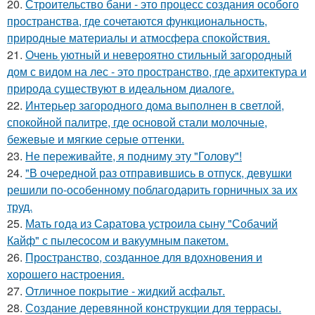
20.
Строительство бани - это процесс создания особого
пространства, где сочетаются функциональность,
природные материалы и атмосфера спокойствия.
21.
Очень уютный и невероятно стильный загородный
дом с видом на лес - это пространство, где архитектура и
природа существуют в идеальном диалоге.
22.
Интерьер загородного дома выполнен в светлой,
спокойной палитре, где основой стали молочные,
бежевые и мягкие серые оттенки.
23.
Не переживайте, я подниму эту "Голову"!
24.
"В очередной раз отправившись в отпуск, девушки
решили по-особенному поблагодарить горничных за их
труд.
25.
Мать года из Саратова устроила сыну "Собачий
Кайф" с пылесосом и вакуумным пакетом.
26.
Пространство, созданное для вдохновения и
хорошего настроения.
27.
Отличное покрытие - жидкий асфальт.
28.
Создание деревянной конструкции для террасы.