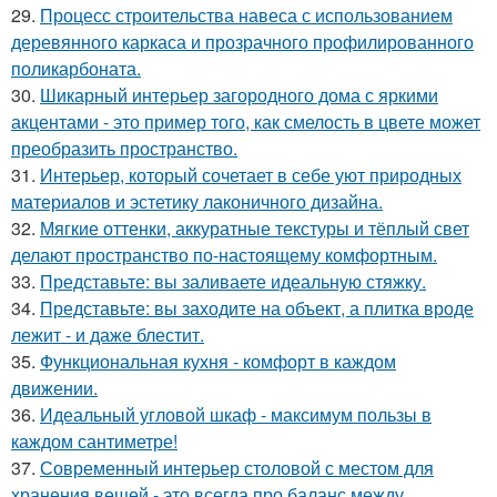
29.
Процесс строительства навеса с использованием
деревянного каркаса и прозрачного профилированного
поликарбоната.
30.
Шикарный интерьер загородного дома с яркими
акцентами - это пример того, как смелость в цвете может
преобразить пространство.
31.
Интерьер, который сочетает в себе уют природных
материалов и эстетику лаконичного дизайна.
32.
Мягкие оттенки, аккуратные текстуры и тёплый свет
делают пространство по-настоящему комфортным.
33.
Представьте: вы заливаете идеальную стяжку.
34.
Представьте: вы заходите на объект, а плитка вроде
лежит - и даже блестит.
35.
Функциональная кухня - комфорт в каждом
движении.
36.
Идеальный угловой шкаф - максимум пользы в
каждом сантиметре!
37.
Современный интерьер столовой с местом для
хранения вещей - это всегда про баланс между