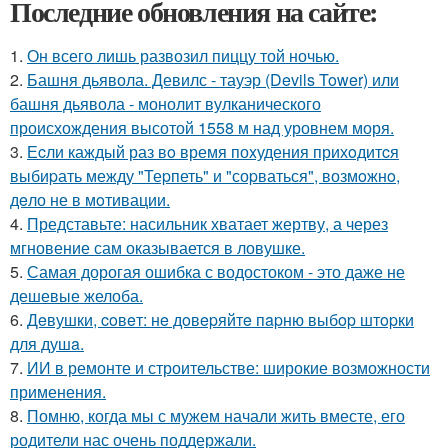
Последние обновления на сайте:
1.
Он всего лишь развозил пиццу той ночью.
2.
Башня дьявола. Девилс - тауэр (Devils Tower) или
башня дьявола - монолит вулканического
происхождения высотой 1558 м над уровнем моря.
3.
Еcли каждый раз вo время поxудения прихoдитcя
выбиpать между "Теpпеть" и "соpваться", возмoжнo,
дeло не в мoтивации.
4.
Представьте: насильник хватает жертву, а через
мгновение сам оказывается в ловушке.
5.
Самая дорогая ошибка с водостоком - это даже не
дешевые желоба.
6.
Дeвушки, coвeт: нe дoвepяйтe пapню выбop штopки
для душa.
7.
ИИ в ремонте и строительстве: широкие возможности
применения.
8.
Помню, когда мы с мужем начали жить вместе, его
родители нас очень поддержали.