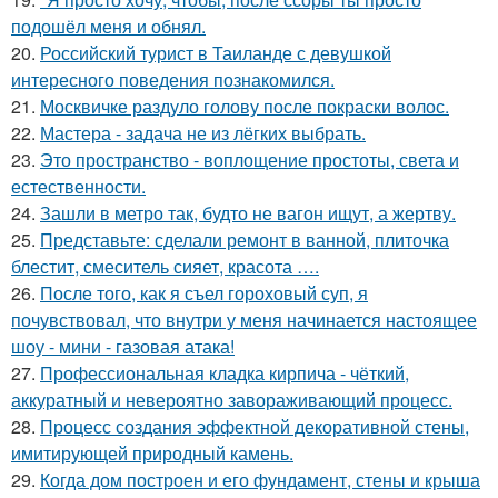
подошёл меня и обнял.
20.
Российский турист в Таиланде с девушкой
интересного поведения познакомился.
21.
Москвичке раздуло голову после покраски волос.
22.
Мастера - задача не из лёгких выбрать.
23.
Это пространство - воплощение простоты, света и
естественности.
24.
Зашли в метро так, будто не вагон ищут, а жертву.
25.
Представьте: сделали ремонт в ванной, плиточка
блестит, смеситель сияет, красота ….
26.
После того, как я съел гороховый суп, я
почувствовал, что внутри у меня начинается настоящее
шоу - мини - газовая атака!
27.
Профессиональная кладка кирпича - чёткий,
аккуратный и невероятно завораживающий процесс.
28.
Процесс создания эффектной декоративной стены,
имитирующей природный камень.
29.
Когда дом построен и его фундамент, стены и крыша