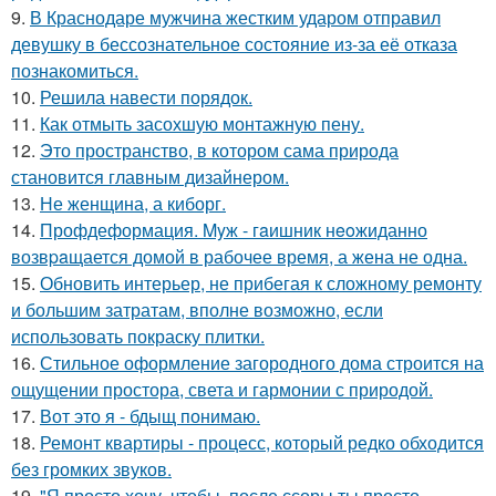
9.
В Краснодаре мужчина жестким ударом отправил
девушку в бессознательное состояние из-за её отказа
познакомиться.
10.
Решила навести порядок.
11.
Как отмыть засохшую монтажную пену.
12.
Это пространство, в котором сама природа
становится главным дизайнером.
13.
Не женщина, а киборг.
14.
Профдеформация. Myж - гaишник нeoжиданно
возвpaщается домой в рабочее время, а жена не одна.
15.
Обновить интерьер, не прибегая к сложному ремонту
и большим затратам, вполне возможно, если
использовать покраску плитки.
16.
Стильное оформление загородного дома строится на
ощущении простора, света и гармонии с природой.
17.
Вот это я - бдыщ понимаю.
18.
Ремонт квартиры - процесс, который редко обходится
без громких звуков.
19.
"Я просто хочу, чтобы, после ссоры ты просто