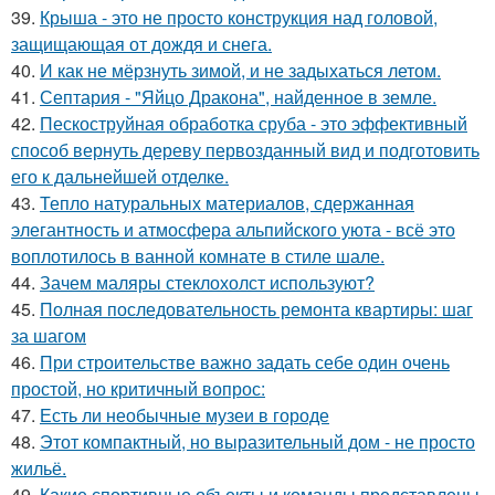
39.
Крыша - это не просто конструкция над головой,
защищающая от дождя и снега.
40.
И как не мёрзнуть зимой, и не задыхаться летом.
41.
Септария - "Яйцо Дракона", найденное в земле.
42.
Пескоструйная обработка сруба - это эффективный
способ вернуть дереву первозданный вид и подготовить
его к дальнейшей отделке.
43.
Тепло натуральных материалов, сдержанная
элегантность и атмосфера альпийского уюта - всё это
воплотилось в ванной комнате в стиле шале.
44.
Зачем маляры стеклохолст используют?
45.
Полная последовательность ремонта квартиры: шаг
за шагом
46.
При строительстве важно задать себе один очень
простой, но критичный вопрос:
47.
Есть ли необычные музеи в городе
48.
Этот компактный, но выразительный дом - не просто
жильё.
49.
Какие спортивные объекты и команды представлены