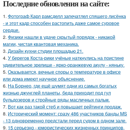
Последние обновления на сайте:
1.
Фотограф Карл рамсделл запечатлел спящего лисёнка
- и этот кадр способен растопить даже самое суровое
сердце.
2.
Физики нашли в удаче скрытый порядок - никакой
магии, чистая квантовая механика.
3.
Дизайн кухни студии площадью 21.
4.
У берегов Коста-рики учёные наткнулись на поистине
удивительное зрелище - ярко-оранжевую акулу - няньку.
5.
Оказывается, вечные споры о температуре в офисе
или дома имеют научное объяснение.
6.
На Борнео, где ещё шумят одни из самых богатых
жизнью джунглей планеты, беда приходит под гул
бульдозеров и стройные ряды масличных пальм.
7.
Вот как раз такой стеб и повышает рейтинги продаж.
8.
Исторический момент: сразу 486 участников банды MS
- 13 одновременно предстали перед судом в одном зале.
9.
15 серьезно - юмористических жизненных принципов,