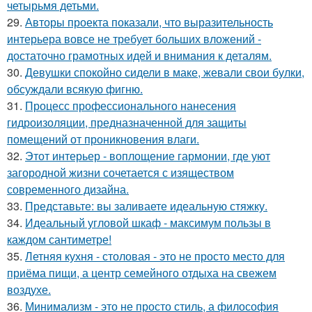
четырьмя детьми.
29.
Авторы проекта показали, что выразительность
интерьера вовсе не требует больших вложений -
достаточно грамотных идей и внимания к деталям.
30.
Девушки спокойно сидели в маке, жевали свои булки,
обсуждали всякую фигню.
31.
Процесс профессионального нанесения
гидроизоляции, предназначенной для защиты
помещений от проникновения влаги.
32.
Этот интерьер - воплощение гармонии, где уют
загородной жизни сочетается с изяществом
современного дизайна.
33.
Представьте: вы заливаете идеальную стяжку.
34.
Идеальный угловой шкаф - максимум пользы в
каждом сантиметре!
35.
Летняя кухня - столовая - это не просто место для
приёма пищи, а центр семейного отдыха на свежем
воздухе.
36.
Минимализм - это не просто стиль, а философия