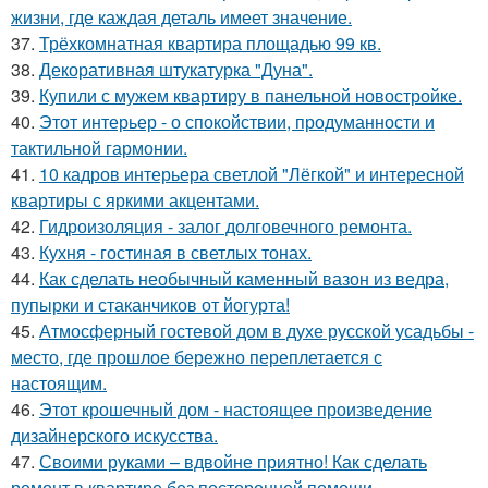
жизни, где каждая деталь имеет значение.
37.
Трёхкомнатная квартира площадью 99 кв.
38.
Декоративная штукатурка "Дуна".
39.
Купили с мужем квартиру в панельной новостройке.
40.
Этот интерьер - о спокойствии, продуманности и
тактильной гармонии.
41.
10 кадров интерьера светлой "Лёгкой" и интересной
квартиры с яркими акцентами.
42.
Гидроизоляция - залог долговечного ремонта.
43.
Кухня - гостиная в светлых тонах.
44.
Как сделать необычный каменный вазон из ведра,
пупырки и стаканчиков от йогурта!
45.
Атмосферный гостевой дом в духе русской усадьбы -
место, где прошлое бережно переплетается с
настоящим.
46.
Этот крошечный дом - настоящее произведение
дизайнерского искусства.
47.
Своими руками – вдвойне приятно! Как сделать
ремонт в квартире без посторонней помощи