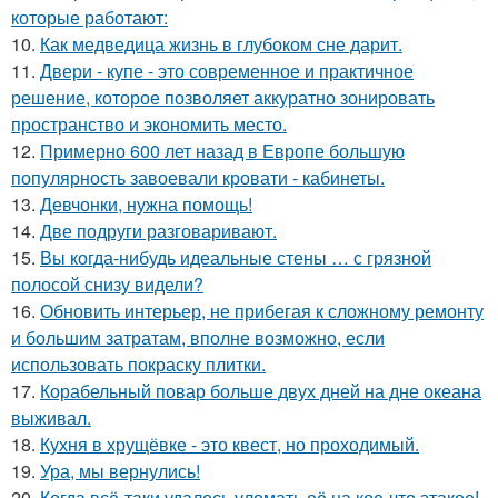
которые работают:
10.
Как медведица жизнь в глубоком сне дарит.
11.
Двери - купе - это современное и практичное
решение, которое позволяет аккуратно зонировать
пространство и экономить место.
12.
Примерно 600 лет назад в Европе большую
популярность завоевали кровати - кабинеты.
13.
Девчонки, нужна помощь!
14.
Две подруги разговаривают.
15.
Вы когда-нибудь идеальные стены … с грязной
полосой снизу видели?
16.
Обновить интерьер, не прибегая к сложному ремонту
и большим затратам, вполне возможно, если
использовать покраску плитки.
17.
Корабельный повар больше двух дней на дне океана
выживал.
18.
Кухня в хрущёвке - это квест, но проходимый.
19.
Ура, мы вернулись!
20.
Когда всё-таки удалось уломать её на кое-что этакое!