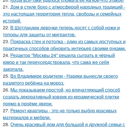
21.
Дом в стиле бохо с атмосферой народных традиций -
это настоящая территория тепла, свободы и семейных
историй.
22.
В Шотландии девочки теперь носят с собой ножи и
топоры для защиты от мигрантов.
23.
Покраска стен и потолка - один из самых доступных и
практичных способов обновить интерьер своими руками.
24.
Редактор "Москвы 24" решила сыграть в чёрный
юмор и так переусердствовала, что сама же себя
закопала.
25.
Во Владимире родители - Нарики вынесли своего
раздетого ребёнка на мороз.
26.
Мы показываем простой, но впечатляющий способ
создать декоративный коврик из керамической плитки
прямо в проёме двери.
27.
Ремонт квартиры - это не только выбор красивых
материалов и мебели.
28.
Очень красивый дом для большой и дружной семьи с