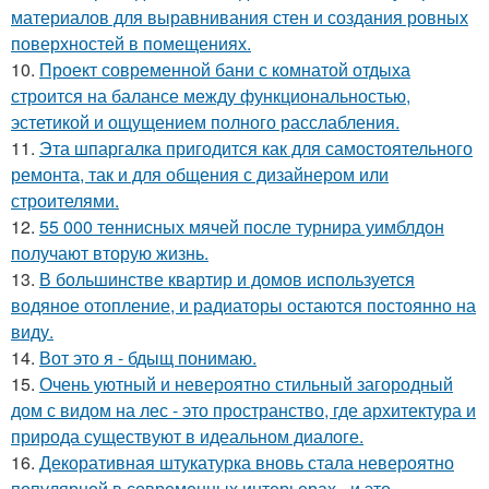
материалов для выравнивания стен и создания ровных
поверхностей в помещениях.
10.
Проект современной бани с комнатой отдыха
строится на балансе между функциональностью,
эстетикой и ощущением полного расслабления.
11.
Эта шпаргалка пригодится как для самостоятельного
ремонта, так и для общения с дизайнером или
строителями.
12.
55 000 теннисных мячей после турнира уимблдон
получают вторую жизнь.
13.
В большинстве квартир и домов используется
водяное отопление, и радиаторы остаются постоянно на
виду.
14.
Вот это я - бдыщ понимаю.
15.
Очень уютный и невероятно стильный загородный
дом с видом на лес - это пространство, где архитектура и
природа существуют в идеальном диалоге.
16.
Декоративная штукатурка вновь стала невероятно
популярной в современных интерьерах - и это