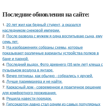
Последние обновления на сайте:
1.
20 лет жил как бедный студент, а оказался
наследником снековой империи.
2.
После развода с мужем я одна воспитываю сына, ему
семь лет.
3.
На изображениях собраны схемы, которые
показывают различные варианты устройства полков в
бане и парной.
4.
Последний выдох. Фото древнего (35 млн лет) клеща с
пузырьком воздуха в янтаре.
5.
Вечер пятницы, как обычно - собрались у друзей.
6.
Лучше парикмахера и не найти.
7.
Каркасный дом - современное и практичное решение
для комфортного проживания.
8.
Решила навести порядок.
9.
Гипсокартон давно стал одним из самых популярных