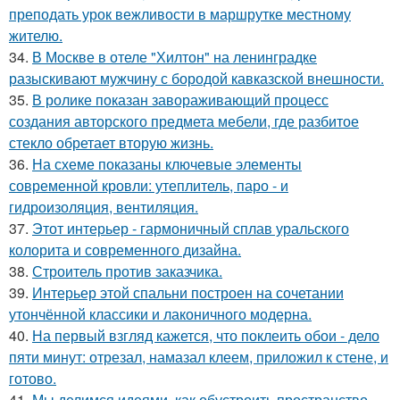
преподать урок вежливости в маршрутке местному
жителю.
34.
В Москве в отеле "Хилтон" на ленинградке
разыскивают мужчину с бородой кавказской внешности.
35.
В ролике показан завораживающий процесс
создания авторского предмета мебели, где разбитое
стекло обретает вторую жизнь.
36.
На схеме показаны ключевые элементы
современной кровли: утеплитель, паро - и
гидроизоляция, вентиляция.
37.
Этот интерьер - гармоничный сплав уральского
колорита и современного дизайна.
38.
Строитель против заказчика.
39.
Интерьер этой спальни построен на сочетании
утончённой классики и лаконичного модерна.
40.
На первый взгляд кажется, что поклеить обои - дело
пяти минут: отрезал, намазал клеем, приложил к стене, и
готово.
41.
Мы делимся идеями, как обустроить пространство