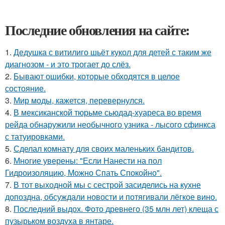
Последние обновления на сайте:
1.
Дедушка с витилиго шьёт кукол для детей с таким же
диагнозом - и это трогает до слёз.
2.
Бывают ошибки, которые обходятся в целое
состояние.
3.
Мир моды, кажется, перевернулся.
4.
В мексиканской тюрьме сьюдад-хуареса во время
рейда обнаружили необычного узника - лысого сфинкса
с татуировками.
5.
Сделал комнату для своих маленьких бандитов.
6.
Многие уверены: "Если Нанести на пол
Гидроизоляцию, Можно Спать Спокойно".
7.
В тот выходной мы с сестрой засиделись на кухне
допоздна, обсуждали новости и потягивали лёгкое вино.
8.
Последний выдох. Фото древнего (35 млн лет) клеща с
пузырьком воздуха в янтаре.