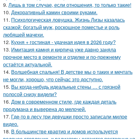
9.
Лишь в том случае, если отношения, то только такие!
10.
Декоративный камин своими руками.
11.
Психологическая ловушка. Жизнь Лизы казалась
сказкой: богатый муж, роскошное поместье и роль
любящей мачехи.
12.
Кухня + гостиная - удачная идея в 2026 году?
13.
Имитация камня и кирпича уже давно заняла
прочное место в ремонте и отделке и по-прежнему
остаётся актуальной.
14.
Волшебная спальня! В детстве мы о таких и мечтать
не могли, хорошо, что сейчас это доступно.
15.
Вы когда-нибудь идеальные стены … с грязной
полосой снизу видели?
16.
Дом в современном стиле, где каждая деталь
продумана и выверена до мелочей.
17.
Гдe-то в лесу три девушки просто записали милое
видео.
18.
В большинстве квартир и домов используется
водяное отопление, и радиаторы остаются постоянно на