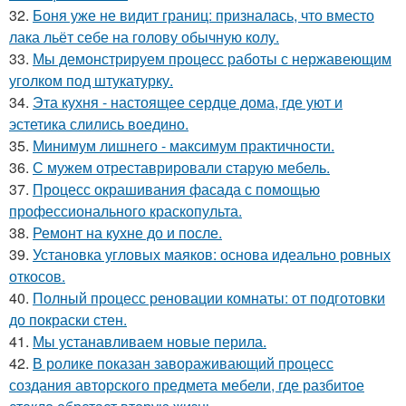
32.
Боня уже не видит границ: призналась, что вместо
лака льёт себе на голову обычную колу.
33.
Мы демонстрируем процесс работы с нержавеющим
уголком под штукатурку.
34.
Эта кухня - настоящее сердце дома, где уют и
эстетика слились воедино.
35.
Минимум лишнего - максимум практичности.
36.
С мужем отреставрировали старую мебель.
37.
Процесс окрашивания фасада с помощью
профессионального краскопульта.
38.
Ремонт на кухне до и после.
39.
Установка угловых маяков: основа идеально ровных
откосов.
40.
Полный процесс реновации комнаты: от подготовки
до покраски стен.
41.
Мы устанавливаем новые перила.
42.
В ролике показан завораживающий процесс
создания авторского предмета мебели, где разбитое