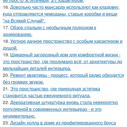
не просто эстетичный, а с характером.
16.
Довольно часто мансарду используют как кладовку,
куда отправляются чемоданы, старые коробки и вещи
"на Всякий Случай".
17.
Обзор спальни с необычным подходом к
зонированию.
18.
Уютное дачное пространство с особым характером и
душой.
19.
Шикарный загородный дом для комфортной жизни -
это пространство, где продумано всё: от архитектуры до
мельчайших деталей интерьера.
20.
Ремонт квартиры - процесс, который редко обходится
без громких звуков.
21.
Это пространство, где природная эстетика
становится частью ежедневного ритуала.
22.
Декоративная штукатурка вновь стала невероятно
популярной в современных интерьерах - и это
неудивительно.
23.
Дизайн холла в доме из профилированного бруса