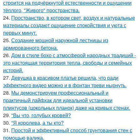
строится на подчёркнутой естественности и ощущении
тёплого, "Живого" пространства.
24.
Пространство, в котором свет, воздух и натуральные
материалы создают ощущение спокойствия и уюта с
первых минут.
25.
Создание мощной наружной лестницы из
армированного бетона.
26.
Дом в стиле бохо с атмосферой народных традиций -
это настоящая территория тепла, свободы и семейных
историй.
27.
Девушка в красивом платье решила, что ради
эффектного видео можно и в фонтан треви нырнуть.
28.
Мы демонстрируем профессиональный и
практичный лайфхак для идеальной установки
плинтусов (цокольных планок) даже на кривых стенах.
29.
"Вы что, голубых кровей?
30.
"Я королева, а ты кто?
31.
Простой и эффективный способ грунтования стен с
помощью валика.