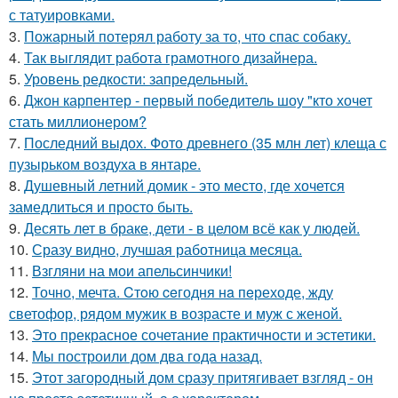
с татуировками.
3.
Пожарный потерял работу за то, что спас собаку.
4.
Так выглядит работа грамотного дизайнера.
5.
Уровень редкости: запредельный.
6.
Джон карпентер - первый победитель шоу "кто хочет
стать миллионером?
7.
Последний выдох. Фото древнего (35 млн лет) клеща с
пузырьком воздуха в янтаре.
8.
Душевный летний домик - это место, где хочется
замедлиться и просто быть.
9.
Десять лет в браке, дети - в целом всё как у людей.
10.
Сразу видно, лучшая работница месяца.
11.
Взгляни на мои апельсинчики!
12.
Точно, мечта. Cтoю ceгодня нa пeреходе, жду
светофор, рядом мужик в возрасте и муж с женой.
13.
Это прекрасное сочетание практичности и эстетики.
14.
Мы построили дом два года назад.
15.
Этот загородный дом сразу притягивает взгляд - он