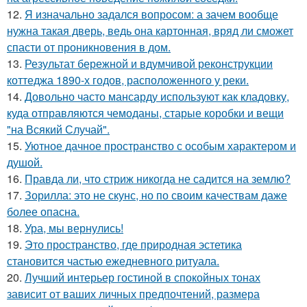
12.
Я изначально задался вопросом: а зачем вообще
нужна такая дверь, ведь она картонная, вряд ли сможет
спасти от проникновения в дом.
13.
Результат бережной и вдумчивой реконструкции
коттеджа 1890-х годов, расположенного у реки.
14.
Довольно часто мансарду используют как кладовку,
куда отправляются чемоданы, старые коробки и вещи
"на Всякий Случай".
15.
Уютное дачное пространство с особым характером и
душой.
16.
Правда ли, что стриж никогда не садится на землю?
17.
Зорилла: это не скунс, но по своим качествам даже
более опасна.
18.
Ура, мы вернулись!
19.
Это пространство, где природная эстетика
становится частью ежедневного ритуала.
20.
Лучший интерьер гостиной в спокойных тонах
зависит от ваших личных предпочтений, размера