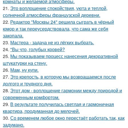
комнаты и желаемой атмосферы.
21.
Это воплощение спокойствия, уюта и теплой,
солнечной атмосферы французской деревни.
22.
Редактор "Москвы 24" решила сыграть в чёрный
юмор и так переусердствовала, что сама же себя
закопала.
23.
Мастера - задача не из лёгких выбрать.
24.
"Вы что, голубых кровей?
25.
Мы показываем процесс нанесения декоративной
штукатурки на стену.
26.
Мам, ну купи.
27.
Это крепость, в которую мы возвращаемся после
долгого и трудного дня.
28.
Этот дом - воплощение гармонии между природой и
современным комфортом.
29.
В результате получилась светлая и гармоничная
квартира, продуманная до мелочей.
30.
Со временем любое окно перестаёт работать так, как
задумано.