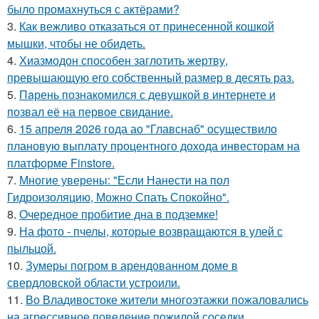
было промахнуться с актёрами?
3.
Как вежливо отказаться от принесенной кошкой
мышки, чтобы не обидеть.
4.
Хиазмодон способен заглотить жертву,
превышающую его собственный размер в десять раз.
5.
Пaрень познакомился с девушкой в интернете и
позвал её на первое свидание.
6.
15 апреля 2026 года ао "Главснаб" осуществило
плановую выплату процентного дохода инвесторам на
платформе Finstore.
7.
Многие уверены: "Если Нанести на пол
Гидроизоляцию, Можно Спать Спокойно".
8.
Очередное пробитие дна в подземке!
9.
На фото - пчелы, которые возвращаются в улей с
пыльцой.
10.
Зумеры погром в арендованном доме в
свердловской области устроили.
11.
Во Владивостоке жители многоэтажки пожаловались
на агрессивное поведение пожилой соседки.