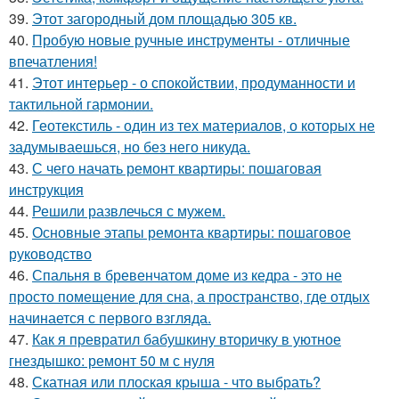
39.
Этот загородный дом площадью 305 кв.
40.
Пробую новые ручные инструменты - отличные
впечатления!
41.
Этот интерьер - о спокойствии, продуманности и
тактильной гармонии.
42.
Геотекстиль - один из тех материалов, о которых не
задумываешься, но без него никуда.
43.
С чего начать ремонт квартиры: пошаговая
инструкция
44.
Решили развлечься с мужем.
45.
Основные этапы ремонта квартиры: пошаговое
руководство
46.
Спальня в бревенчатом доме из кедра - это не
просто помещение для сна, а пространство, где отдых
начинается с первого взгляда.
47.
Как я превратил бабушкину вторичку в уютное
гнездышко: ремонт 50 м с нуля
48.
Скатная или плоская крыша - что выбрать?