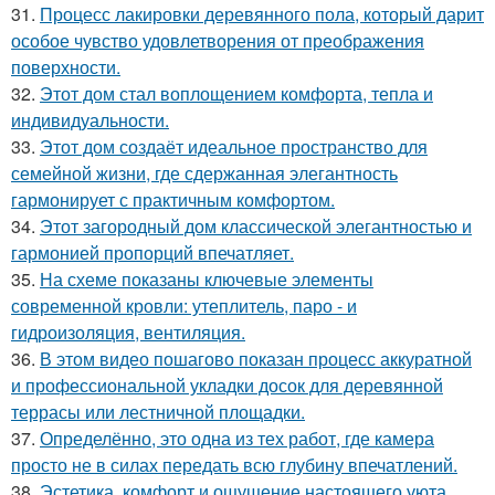
31.
Процесс лакировки деревянного пола, который дарит
особое чувство удовлетворения от преображения
поверхности.
32.
Этот дом стал воплощением комфорта, тепла и
индивидуальности.
33.
Этот дом создаёт идеальное пространство для
семейной жизни, где сдержанная элегантность
гармонирует с практичным комфортом.
34.
Этот загородный дом классической элегантностью и
гармонией пропорций впечатляет.
35.
На схеме показаны ключевые элементы
современной кровли: утеплитель, паро - и
гидроизоляция, вентиляция.
36.
В этом видео пошагово показан процесс аккуратной
и профессиональной укладки досок для деревянной
террасы или лестничной площадки.
37.
Определённо, это одна из тех работ, где камера
просто не в силах передать всю глубину впечатлений.
38.
Эстетика, комфорт и ощущение настоящего уюта.