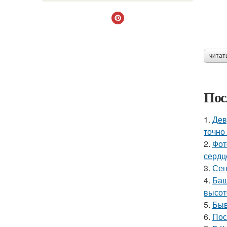
читат
Пос
1.
Дев
точно
2.
Фот
сердц
3.
Сен
4.
Баш
высот
5.
Быв
6.
Пос