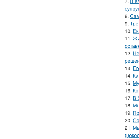
7.
В К
супру
8.
Сам
9.
Тре
10.
Ек
11.
Жи
остав
12.
Не
решен
13.
Ег
14.
Ка
15.
Му
16.
Ко
17.
В 
18.
Мы
19.
По
20.
Со
21.
Мы
(цоко