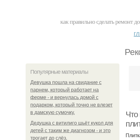
как правильно сделать ремонт до
г
Рек
Популярные материалы
Девушка пошла на свидание с
парнем, который работает на
ферме - и вернулась домой с
подарком, который точно не влезет
в дамскую сумочку.
Что 
пли
Дедушка с витилиго шьёт кукол для
детей с таким же диагнозом - и это
Плитк
трогает до слёз.