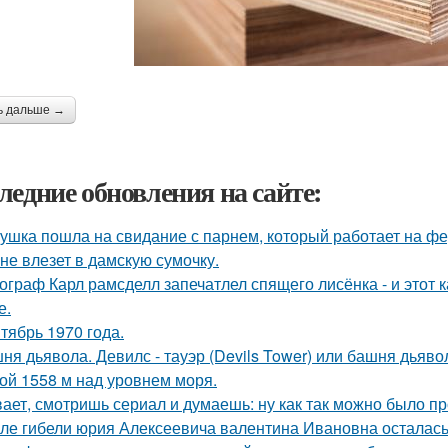
ь дальше →
ледние обновления на сайте:
ушка пошла на свидание с парнем, который работает на фе
 не влезет в дамскую сумочку.
ограф Карл рамсделл запечатлел спящего лисёнка - и этот 
е.
тябрь 1970 года.
ня дьявола. Девилс - тауэр (Devils Tower) или башня дьяв
ой 1558 м над уровнем моря.
ает, смотришь сериал и думаешь: ну как так можно было п
ле гибели юрия Алексеевича валентина Ивановна осталась