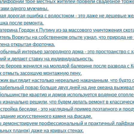
алифорнии трое местных жителей провели свадебное торже
гами одного мужчины.
ая дорогая ошибка с водостоком - это даже не дешевые же
шка после ремонта.
атерина Гордон к Путину из-за массового уничтожения скот
тель Воркуты на собственном опыте узнал, что природа не 
лена открытая форточка.
обычный интерьер загородного дома - это пространство с 
ий и делают ставку на индивидуальность.
ор бероев женился на молодой балерине после развода с 
к отмыть засохшую монтажную пену.
жик выглядит настолько нереально накачанным, что будто 
рабельный повар больше двух дней на дне океана выживал
большинстве квартир и домов используется водяное отопле
 изначально решили, что будем делать ремонт в классическ
стройка беседки - это наглядный пример поэтапного и про
здание искусственного камня на фасаде.
 демонстрируем профессиональный и практичный лайфхак 
льных планок) даже на кривых стенах.