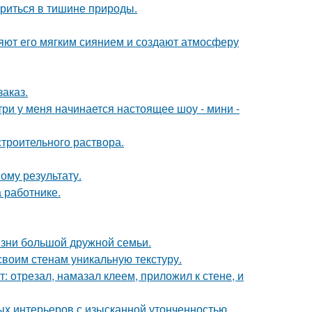
ориться в тишине природы.
яют его мягким сиянием и создают атмосферу
заказ.
утри у меня начинается настоящее шоу - мини -
троительного раствора.
ому результату.
 работнике.
зни большой дружной семьи.
 своим стенам уникальную текстуру.
т: отрезал, намазал клеем, приложил к стене, и
ых интерьеров с изысканной утонченностью