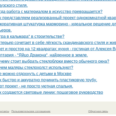
узского стиля.
гда работа с материалом в искусство превращается?
 представляем реализованный проект однокомнатной квар
коративная штукатурка марморино - идеальное решение д
ьеров.
гра в кальмара" в строительстве?
терьер сочетает в себе лёгкость скандинавского стиля и ж
ет и простор на 12 квадратах: кухня - гостиная от Алексея 
птария - "Яйцо Дракона", найденное в земле.
чему стоит выбрать стеклоблоки вместо обычного окна?
чем маляры стеклохолст используют?
е можно отдохнуть с детьми в Москве
к быстро и аккуратно починить пластиковую трубу.
от проект - не просто уютная спальня.
к создаются световые линии: пошаговое руководство
онтакты
Пользовательское соглашение
Обратная связь