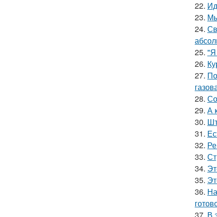
22.
Ид
23.
Мы
24.
Св
абсол
25.
"Я
26.
Ку
27.
По
газова
28.
Со
29.
А 
30.
Шт
31.
Ес
32.
Ре
33.
Ст
34.
Эт
35.
Эт
36.
На
готово
37.
В 