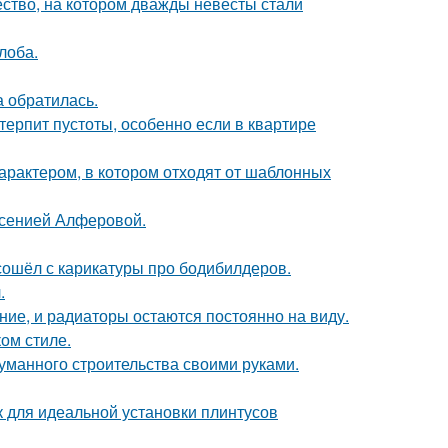
ство, на котором дважды невесты стали
лоба.
а обратилась.
терпит пустоты, особенно если в квартире
характером, в котором отходят от шаблонных
Ксенией Алферовой.
сошёл с карикатуры про бодибилдеров.
.
ние, и радиаторы остаются постоянно на виду.
ом стиле.
думанного строительства своими руками.
для идеальной установки плинтусов