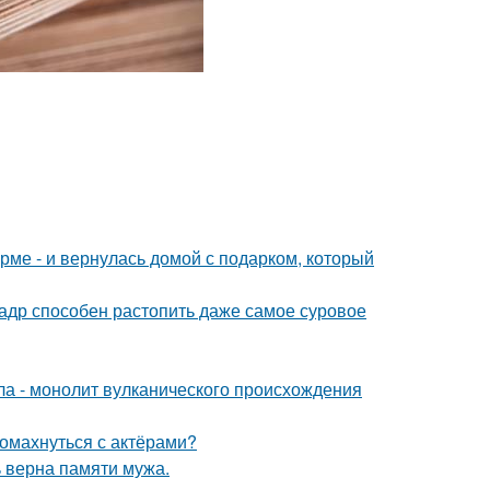
рме - и вернулась домой с подарком, который
кадр способен растопить даже самое суровое
ола - монолит вулканического происхождения
ромахнуться с актёрами?
 верна памяти мужа.