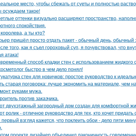
еальное место, чтобы сбежать от суеты и полностью раств
 осуждаем такое!
етлые оттенки визуально расширяют пространство, наполн
ютного спокойствия.
 королева, а ты кто?
рьер пришёл просто отдать пакет - обычный день, обычный 
сле того, как я съел гороховый суп, я почувствовал, что вн
я атака!
временный способ кладки стен с использованием жидкого с
косметолог быстро в чем дело понял!
укатурка стен для новичков: простое руководство к идеальн
ть старая поговорка: лучше экономить на материале, чем на
монт руками мужа.
роитель против заказчика.
от двухэтажный загородный дом создан для комфортной жи
от ролик - отличное руководство для тех, кто хочет придать
 первый взгляд кажется, что поклеить обои - дело пяти мину
.
этом проекте дизайнер объединил лаконичность современн