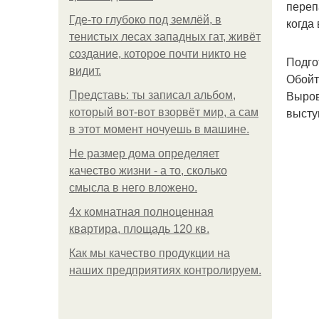
переп
Где-то глубоко под землёй, в
когда
тенистых лесах западных гат, живёт
создание, которое почти никто не
Подго
видит.
Обойт
Выров
Представь: ты записал альбом,
высту
который вот-вот взорвёт мир, а сам
в этот момент ночуешь в машине.
Не размер дома определяет
качество жизни - а то, сколько
смысла в него вложено.
4x комнатная полноценная
квартира, площадь 120 кв.
Как мы качество продукции на
наших предприятиях контролируем.