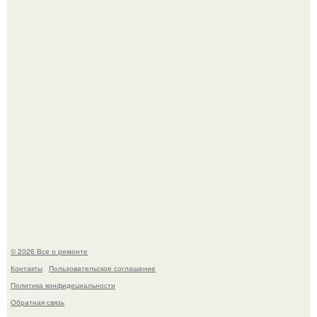
Вы когда-нибудь замечали, как после тяжелого дня
настроение поднимается от одного взгляда на своего
питомца?
Мир моды, кажется, перевернулся.
© 2026 Все о ремонте
Контакты
Пользовательское соглашение
Политика конфидециальности
Обратная связь