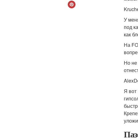
Kruch
У мен
под к
как бл
На FO
вопре
Но не
отнес
Alex
Я вот
гипсо
быстр
Крепе
уложи
Паз