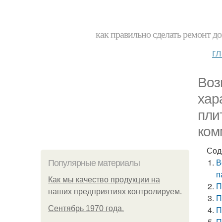
как правильно сделать ремонт до
г
Воз
хар
пли
ком
Сод
В
Популярные материалы
п
Как мы качество продукции на
П
наших предприятиях контролируем.
П
Сентябрь 1970 года.
П
П