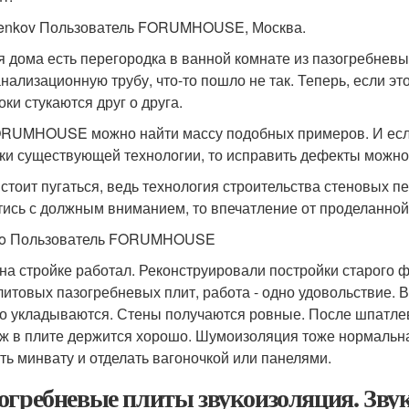
enkov Пользователь FORUMHOUSE, Москва.
я дома есть перегородка в ванной комнате из пазогребневых
анализационную трубу, что-то пошло не так. Теперь, если э
оки стукаются друг о друга.
RUMHOUSE можно найти массу подобных примеров. И если
ки существующей технологии, то исправить дефекты можно
 стоит пугаться, ведь технология строительства стеновых п
тись с должным вниманием, то впечатление от проделанной
Do Пользователь FORUMHOUSE
 на стройке работал. Реконструировали постройки старого ф
литовых пазогребневых плит, работа - одно удовольствие. В
о укладываются. Стены получаются ровные. После шпатлевки
ж в плите держится хорошо. Шумоизоляция тоже нормальная
ть минвату и отделать вагоночкой или панелями.
огребневые плиты звукоизоляция. Зву