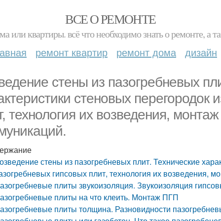
ВСЕ О РЕМОНТЕ
ма или квартиры. всё что необходимо знать о ремонте, а
лавная
ремонт квартир
ремонт дома
дизайн
ведение стены из пазогребневых пли
актеристики стеновых перегородок и
т, технология их возведения, монта
муникаций.
ержание
озведение стены из пазогребневых плит. Технические хара
азогребневых гипсовых плит, технология их возведения, м
азогребневые плиты звукоизоляция. Звукоизоляция гипсов
азогребневые плиты на что клеить. Монтаж ПГП
азогребневые плиты толщина. Разновидности пазогребневы
азогребневые плиты или газобетон. Что такое пазогребен