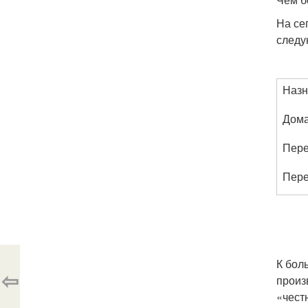
На се
следу
Назн
Дома
Пере
Пере
К бол
⇦
произ
«чест