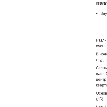
паз
Зву
Разли
очень
В ноч
грудн
Стены
вашей
центр
кварт
Основ
(дБ).
Чем б