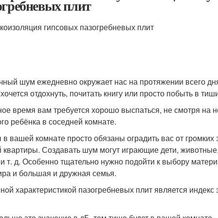
огребневых плит
коизоляция гипсовых пазогребневых плит
чный шум ежедневно окружает нас на протяжении всего дня
 хочется отдохнуть, почитать книгу или просто побыть в тиш
ное время вам требуется хорошо выспаться, не смотря на 
ого ребёнка в соседней комнате.
 в вашей комнате просто обязаны оградить вас от громких
 квартиры. Создавать шум могут играющие дети, животные
 и т. д. Особенно тщательно нужно подойти к выбору матери
ира и большая и дружная семья.
ной характеристикой пазогребневых плит является индекс 
ольше это значение в дБ, тем тише будет в вашей комнате.