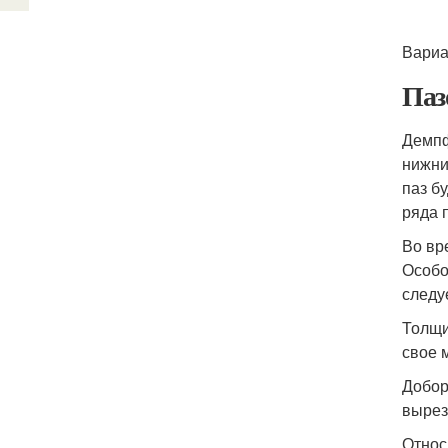
Вариа
Паз
Демпф
нижни
паз б
ряда 
Во вр
Особо
следу
Толщи
свое 
Добор
вырез
Относ