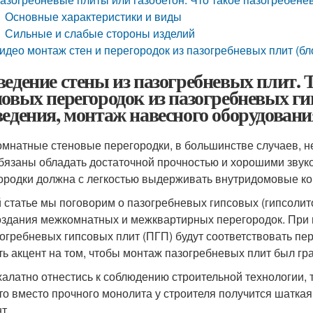
Основные характеристики и виды
Сильные и слабые стороны изделий
идео монтаж стен и перегородок из пазогребневых плит (бл
ведение стены из пазогребневых плит.
новых перегородок из пазогребневых ги
ведения, монтаж навесного оборудован
мнатные стеновые перегородки, в большинстве случаев, н
бязаны обладать достаточной прочностью и хорошими звук
ородки должна с легкостью выдерживать внутридомовые ко
й статье мы поговорим о пазогребневых гипсовых (гипсолит
оздания межкомнатных и межквартирных перегородок. При 
зогребневых гипсовых плит (ПГП) будут соответствовать 
ть акцент на том, чтобы монтаж пазогребневых плит был г
халатно отнестись к соблюдению строительной технологии,
что вместо прочного монолита у строителя получится шаткая
т.