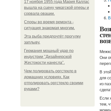
17 ноября 1955 года Мария Каллас
вышла на сцену чикагской оперы и
сорвала овации.
В
Споры во время ремонта -
Воз
ситуация знакомая многим.
сте
Эта рыба предпочтёт прогулку
воз
заплыву.
Германия мощный удар по
Межко
индустрии "Дизайнерской
Они о
Жестокости нанесла".
перег
Чем полировать оргстекло в
В это
домашних условиях. Как
для с
отполировать оргстекло своими
из па
руками?
сдела
Если 
тем, 
момен