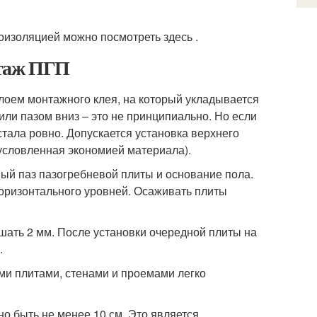
оизоляцией можно посмотреть здесь .
нтаж ПГП
оем монтажного клея, на который укладывается
ли пазом вниз – это не принципиально. Но если
 стала ровно. Допускается установка верхнего
бусловленная экономией материала).
ый паз пазогребневой плиты и основание пола.
оризонтального уровней. Осаживать плиты
ать 2 мм. После установки очередной плиты на
.
и плитами, стенами и проемами легко
о быть не менее 10 см. Это является