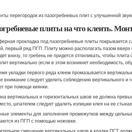
нты перегородок из пазогребневых плит с улучшенной звук
огребневые плиты на что клеить. Мо
ерная прокладка под пазогребневые плиты покрывается сл
й, первый ряд ПГП. Плиту можно располагать пазом вверх и
удет внизу, то гребень не придется отпиливать, чтобы плита
плит вертикально (если в этом возникнет необходимость, о
емя укладки первого ряда клеем промазывается вертикальн
е внимание следует уделить соблюдению вертикального и г
ет при помощи киянки.
на вертикальных и горизонтальных швов не должна превыш
место, шпателем следует удалить излишки клея на ее стыках
ные элементы для заполнения промежутков между цельным
аются из ПГП с помощью ножовки.
ительное смещение вертикальных швов в кладке ПГТ должн