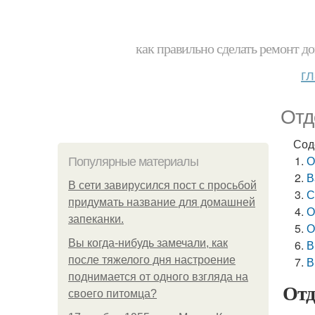
как правильно сделать ремонт до
г
Отд
Сод
О
Популярные материалы
В
В сети завирусился пост с просьбой
С
придумать название для домашней
О
запеканки.
О
Вы когда-нибудь замечали, как
В
после тяжелого дня настроение
В
поднимается от одного взгляда на
Отд
своего питомца?