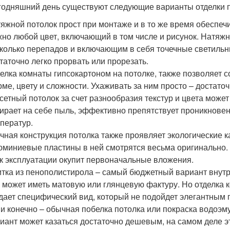
годняшний день существуют следующие варианты отделки п
яжной потолок прост при монтаже и в то же время обеспеч
но любой цвет, включающий в том числе и рисунок. Натя
колько перепадов и включающим в себя точечные светильник
таточно легко прорвать или прорезать.
елка комнаты гипсокартоном на потолке, также позволяет 
ме, цвету и сложности. Ухаживать за ним просто – достато
сетный потолок за счет разнообразия текстур и цвета может
ирает на себе пыль, эффективно препятствует проникновени
ператур.
чная конструкция потолка также проявляет экологические 
миниевые пластины в ней смотрятся весьма оригинально. 
к эксплуатации окупит первоначальные вложения.
тка из пенополистирола – самый бюджетный вариант внутре
 может иметь матовую или глянцевую фактуру. Но отделк
дает специфический вид, который не подойдет элегантным
 и конечно – обычная побелка потолка или покраска водоэму
иант может казаться достаточно дешевым, на самом деле это