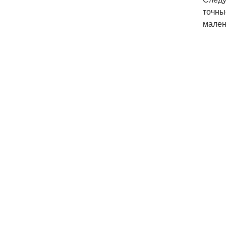
точны
мален