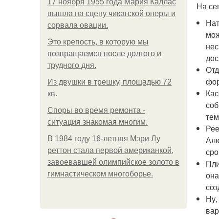
17 ноября 1955 года Мария Каллас
На се
вышла на сцену чикагской оперы и
Нат
сорвала овации.
мож
Это крепость, в которую мы
нес
возвращаемся после долгого и
дос
трудного дня.
Отд
фор
Из двушки в трешку, площадью 72
Кас
кв.
соб
Споры во время ремонта -
тем
ситуация знакомая многим.
Рее
В 1984 году 16-летняя Мэри Лу
Алю
реттон стала первой американкой,
сро
завоевавшей олимпийское золото в
Пли
гимнастическом многоборье.
она
соз
Ну,
вар