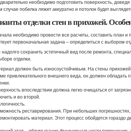
дварительно необходимо подготовить поверхность, доведя е
м случае побелка ляжет аккуратно и потолок будет выглядет
ианты отделки стен в прихожей. Особе
ачала необходимо провести все расчеты, составить план и п
твует первоначальная задача – определиться с выбором от
 надолго сохранить эстетичный вид после ремонта, специа
ыборе отделки.
ериал должен быть износоустойчивым. На стены прихожей 
ме привлекательного внешнего вида, он должен обладать 
енки.
ерхность впоследствии должна легко очищаться от загряз
ючить и во второй.
логичность.
можность реставрирования. При небольших погрешностях,
емонтировать материал. Этот процесс обойдется гораздо д
ющий этап – обдумывание функциональности помещения, а