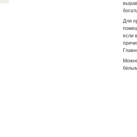
вырав
богат
Для п
помещ
если 
причи
Главн
Можно
белым