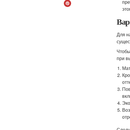
пре
это
Вар
Для н
сущес
Чтобы
при в
Мат
Кро
отт
Пов
вкл
Эко
Воз
отр
Следу