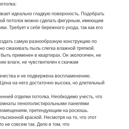
отолка:
ивает идеально гладкую поверхность. Подобрать
жной потолок можно сделать фигурным, имеющим
и. Требует к себе бережного ухода, так как его
создать самую разнообразную конструкцию по
чно смахивать пыль слегка влажной тряпкой.
 быть применен в квартирах. Он экологичен, не
ю влаги, не чувствителен к скачкам
качества и не подвержена воспламенению.
Цена на него достаточно высока, но длительный
нней отделки потолка. Необходимо учесть, что
а комнаты пенополистирольными панелями
 помещениям, претендующим на роскошь.
льсионной краской. Несмотря на то, что этот
 не совсем так. Дело в том, что