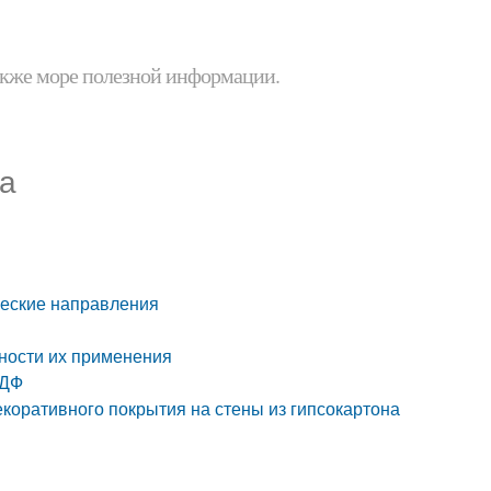
 также море полезной информации.
ка
ческие направления
нности их применения
МДФ
екоративного покрытия на стены из гипсокартона