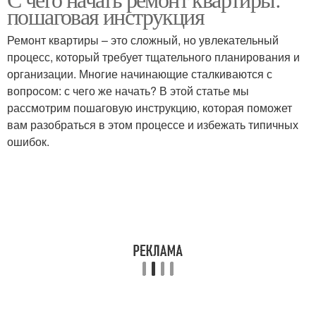
Новички при ремонте
пошаговая инструкция
ремонту
Ремонт квартиры – это сложный, но увлекательный
процесс, который требует тщательного планирования и
Самостоятельный
организации. Многие начинающие сталкиваются с
Ремонт в квартире
ремонт
вопросом: с чего же начать? В этой статье мы
рассмотрим пошаговую инструкцию, которая поможет
вам разобраться в этом процессе и избежать типичных
ошибок.
Бригада для ремонта
ремонт в новостройке
Ремонт в холодный
Дешевый ремонт
период