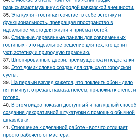
разыскивают мужчину с бородой кавказской внешности.
35.
Эта кухня - гостиная сочетает в себе эстетику и
функциональность, превращая пространство в
идеальное место для жизни и приёма гостей.
36.
Стильные деревянные панели для современных
гостиных - это идеальное решение для тех, кто ценит
уют, эстетику и природную гармонию.
37.
Шпонированные двери: преимущества и недостатки
38.
Этот домик словно создан для отдыха от городской
суеты.
39.
На первый взгляд кажется, что поклеить обои - дело
пяти минут: отрезал, намазал клеем, приложил к стене, и
готово.
40.
В этом видео показан доступный и наглядный способ
создания декоративной штукатурки с помощью обычной
шпаклёвки.
41.
Отношение к сделанной работе - вот что отличает
просто рабочего от мастера.