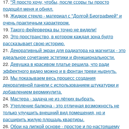
17.
"Я просто хочу, чтобы, после ссоры ты просто
подошёл меня и обнял.
18.
Жидкое стекло - материал с "Долгой Биографией" и
очень практичным характером.
19.
Такого фейерверка вы точно не видели!
20.
Это пространство, в котором каждая зона будто
рассказывает свою историю.
21.
Декоративный экран для радиатора на магнитах - это
идеальное сочетание эстетики и функциональности.
22.
Девушка в красивом платье решила, что ради
эффектного видео можно и в фонтан треви нырнуть.
23.
Мы показываем весь процесс создания
декоративной панели с использованием штукатурки и
добавлением вермикулита.
24.
Мастера - задача не из лёгких выбрать.
25.
Утепление балкона - это отличная возможность не
только улучшить внешний вид помещения, но и
расширить жилую площадь квартиры.
26.
Обои на липкой основе - простое и по-настоящему