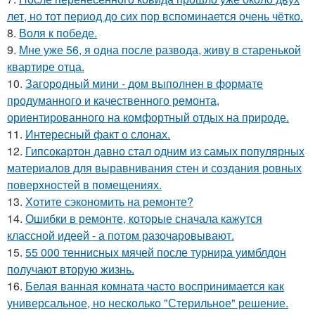
лет, но тот период до сих пор вспоминается очень чётко.
8.
Воля к победе.
9.
Мне уже 56, я одна после развода, живу в старенькой
квартире отца.
10.
Загородный мини - дом выполнен в формате
продуманного и качественного ремонта,
ориентированного на комфортный отдых на природе.
11.
Интересный факт о слонах.
12.
Гипсокартон давно стал одним из самых популярных
материалов для выравнивания стен и создания ровных
поверхностей в помещениях.
13.
Хотите сэкономить на ремонте?
14.
Ошибки в ремонте, которые сначала кажутся
классной идеей - а потом разочаровывают.
15.
55 000 теннисных мячей после турнира уимблдон
получают вторую жизнь.
16.
Белая ванная комната часто воспринимается как
универсальное, но несколько "Стерильное" решение.