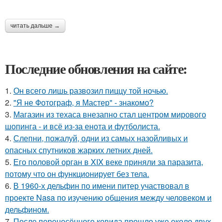
читать дальше →
Последние обновления на сайте:
1.
Он всего лишь развозил пиццу той ночью.
2.
"Я не Фотограф, я Мастер" - знакомо?
3.
Магазин из техаса внезапно стал центром мирового
шопинга - и всё из-за енота и футболиста.
4.
Слепни, пожалуй, одни из самых назойливых и
опасных спутников жарких летних дней.
5.
Его половой орган в XIX веке приняли за паразита,
потому что он функционирует без тела.
6.
В 1960-х дельфин по имени питер участвовал в
проекте Nasa по изучению общения между человеком и
дельфином.
7.
После перенесённого ковида прошло уже около двух