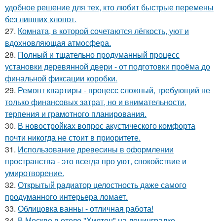
удобное решение для тех, кто любит быстрые перемены
без лишних хлопот.
27.
Комната, в которой сочетаются лёгкость, уют и
вдохновляющая атмосфера.
28.
Полный и тщательно продуманный процесс
установки деревянной двери - от подготовки проёма до
финальной фиксации коробки.
29.
Ремонт квартиры - процесс сложный, требующий не
только финансовых затрат, но и внимательности,
терпения и грамотного планирования.
30.
В новостройках вопрос акустического комфорта
почти никогда не стоит в приоритете.
31.
Использование древесины в оформлении
пространства - это всегда про уют, спокойствие и
умиротворение.
32.
Открытый радиатор целостность даже самого
продуманного интерьера ломает.
33.
Облицовка ванны - отличная работа!
34.
В Москве в отеле "Хилтон" на ленинградке