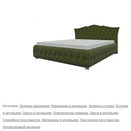
Категории:
Зеленая революция
,
Революция в интерьере
,
Зеленые оттенки
,
Оттенки
в интерьере
,
Цветы в интерьере
,
Практические примеры
,
Цвета в интерьере
,
Спокойное пространство
,
Материалы в интерьере
,
Просторное пространство
,
Неповторимый интерьер