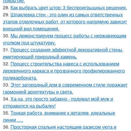
покрытие.
28.
Как выбрать цвет штор: 3 беспроигрышных решения.
29.
Шпаклевка стен - это один из самых ответственных
этапов отделочных работ, от которого напрямую зависит
внешний вид помещения.
30.
Мы демонстрируем процесс работы с нержавеющим
уголком под штукатурку.
31.
Процесс создания эффектной декоративной стены,
имитирующей природный камень.
32.
Процесс строительства навеса с использованием
деревянного каркаса и прозрачного профилированного
поликарбоната.
33.
Этот загородный дом в современном стиле поражает
гармонией архитектуры и света.
34.
Ха-ха, это просто забавно - подумал мой муж и
отправился на рыбалку!
35.
Тонкая работа, внимание к деталям, идеальные
линии ….
36.
Просторная спальня настоящим оазисом уюта и