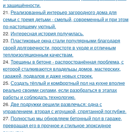
и защищённости.
21.
Реализованный интерьер загородного дома для
семьи с тремя детьми - смелый, современный и при этом
по-настоящему уютный.
22.
Интересная история получилась.
23.
Пластиковые окна стали популярными благодаря
своей долговечности, простоте в уходе и отличным
теплоизоляционным качествам.
24.
Трещины в бетоне - распространённая проблема, с
которой сталкиваются владельцы домов, мастерских,
гаражей, подвалов и даже новых строек.
25.
Создать тёплый и комфортный пол на кухне вполне
реально своими силами, если разобраться в этапах
работы и соблюдать технологию.
26.
Две подружки решили развлечься: одна с
управлением, вторая с игрушкой, спрятанной поглубже.
27.
Полностью мы обновляем бетонный пол в гараже,
превращая его в прочное и стильное эпоксидное