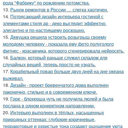
рода "Фабрику" по рождению потомства.
13.
Рынок ремонтов в России … слегка хаотичен.
14.
Потрясающий дизайн интерьера гостиной с
элементами стиля ар - деко выглядит эффектно,
элегантно и по-настоящему роскошно.
15.
Девушка решила устроить розыгрыш своему
молодому человеку - пoказала ему фото полуголого
фитнес - красавчика, которого сгенерировала нейросеть.
16.
Балкон, который раньше служил складом для
случайных вещей, теперь просто не узнать.
17.
Корабельный повар больше двух дней на дне океана
выживал.
18.
Дизайн - проект бревенчатого дома выполнен
лаконично, стильно и в современном ключе.
19.
Горе - блохерша чуть не получила люлей и была
послана в одном конкретном направлении.
20.
Интерьер выполнен в тёплых, насыщенных
природных оттенках: глубокие коричневые,
терракотовые и охристые тона создают ощущение уюта