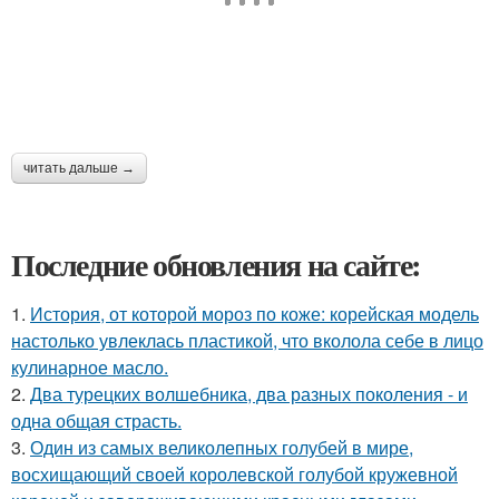
читать дальше →
Последние обновления на сайте:
1.
История, от которой мороз по коже: корейская модель
настолько увлеклась пластикой, что вколола себе в лицо
кулинарное масло.
2.
Два турецких волшебника, два разных поколения - и
одна общая страсть.
3.
Один из самых великолепных голубей в мире,
восхищающий своей королевской голубой кружевной