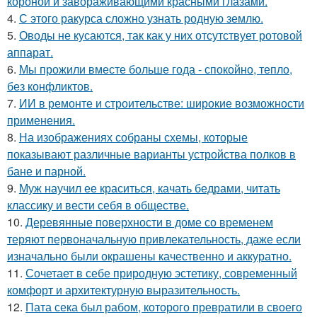
короной и завораживающими красными глазами.
4.
С этого ракурса сложно узнать родную землю.
5.
Оводы не кусаются, так как у них отсутствует ротовой
аппарат.
6.
Мы прожили вместе больше года - спокойно, тепло,
без конфликтов.
7.
ИИ в ремонте и строительстве: широкие возможности
применения.
8.
На изображениях собраны схемы, которые
показывают различные варианты устройства полков в
бане и парной.
9.
Муж научил ее краситься, качать бедрами, читать
классику и вести себя в обществе.
10.
Деревянные поверхности в доме со временем
теряют первоначальную привлекательность, даже если
изначально были окрашены качественно и аккуратно.
11.
Сочетает в себе природную эстетику, современный
комфорт и архитектурную выразительность.
12.
Пата сека был рабом, которого превратили в своего