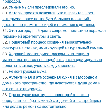
природой.
29.
Умные мысли преследовали его, но.
30.
Авторы проекта показали, что выразительность
интерьера вовсе не требует больших вложений -
достаточно грамотных идей и внимания к деталям.
31.
Этот загородный дом в современном стиле поражает
гармонией архитектуры и света.
32.
Пошаговый процесс создания выразительной
фактуры на стенах, имитирующей натуральный камень.
33.
Хороший мастер умеет раскрыть потенциал
материала: правильно подобрать раскладку, идеально
подогнать стыки, учесть каждую мелочь.
34.
Ремонт руками мужа.
35.
Аутентичная и атмосферная кухня в загородном
доме - это пространство, где чувствуется душа дома и
его связь с природой.
36.
При покупке квартиры в новостройке важно
определиться: брать жильё с отделкой от застройщика
или делать ремонт самостоятельно.