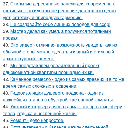
37.
Стильные деревянные панели для современных
гостиных - это идеальное решение для тех, кто ценит
уют, эстетику и природную гармонию.
38.
Не создавайте себе лишних поводов для ссор!
39.
Мастер делал как умел, а получился тотальный
провал.
40.
Это видео - отличная возможность увидеть, как из
обычной стены можно сделать изящный и стильный
архитектурный элемент.
41.
Мы представляем реализованный проект
однокомнатной квартиры площадью 43 кв.
42.
Каменное ремесло - одно из самых древних и в то же
время самых сложных в освоении.
43.
Гидроизоляция душевого поддона - один из
важнейших этапов в обустройстве ванной комнаты.
44.
Уютный интерьер дачного дома - это про атмосферу
тепла, отдыха и неспешной жизни.
45.
Ремонт - дело непростое.
46.
Этот интерьер - о балансе между сдержанной