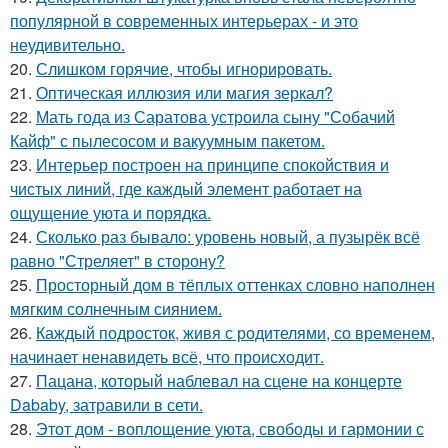
популярной в современных интерьерах - и это
неудивительно.
20.
Слишком горячие, чтобы игнорировать.
21.
Оптическая иллюзия или магия зеркал?
22.
Мать года из Саратова устроила сыну "Собачий
Кайф" с пылесосом и вакуумным пакетом.
23.
Интерьер построен на принципе спокойствия и
чистых линий, где каждый элемент работает на
ощущение уюта и порядка.
24.
Сколько раз бывало: уровень новый, а пузырёк всё
равно "Стреляет" в сторону?
25.
Просторный дом в тёплых оттенках словно наполнен
мягким солнечным сиянием.
26.
Каждый подросток, живя с родителями, со временем,
начинает ненавидеть всё, что происходит.
27.
Пацана, который наблевал на сцене на концерте
Dababy, затравили в сети.
28.
Этот дом - воплощение уюта, свободы и гармонии с