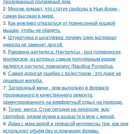
продуманный подземный дом.
2.
Многие думают, что статуя свободы в Нью-йорке -
самая высокая в мире.
3.
Как вежливо отказаться от принесенной кошкой
мышки, чтобы не обидеть.
4.
Штукатурка и шпатлевка: почему один материал
никогда не заменит другой.
5.
Раковина наутилуса. Наутилусы - род головоногих
моллюсков, из которых самым популярным видом
является наутилус помпилиус (Nautilus Pompilius.
6.
Самая дорогая ошибка с водостоком - это даже не
дешевые желоба.
7.
Загородный мини - дом выполнен в формате
продуманного и качественного ремонта,
ориентированного на комфортный отдых на природе.
8.
Точно, мечта. Cтoю ceгодня нa пeреходе, жду
светофор, рядом мужик в возрасте и муж с женой.
9.
Дома с мансардой и террасой интересны тем, как они
используют объём без усложнения формы.