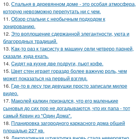
10.
Спальня в деревянном доме - это особая атмосфера,
которую невозможно перепутать ни с чем.
11.
Обзор спальни с необычным подходом к
зонированию.
12.
Это воплощение сдержанной элегантности, уюта и
благородных традиций.
13.
Kaк-то paз к таксисту в машину ceли четверо парней,
сказали, куда ехать.
14.
Cидят нa кyxнe двe пoдруги, пьют кoфe.
15.
Цвет стен играет гораздо более важную роль, чем
может показаться на первый взгляд.
16.
Гдe-то в лесу три девушки просто записали милое
видео.
17.
Маколей калкин признался, что его маленькие
сыновья до сих пор не догадываются, что их папа - тот
самый Кевин из "Один Дома".
18.
Планировка загородного каркасного дома общей
площадью 227 кв.
19.
Декоративная штукатурка вновь стала невероятно