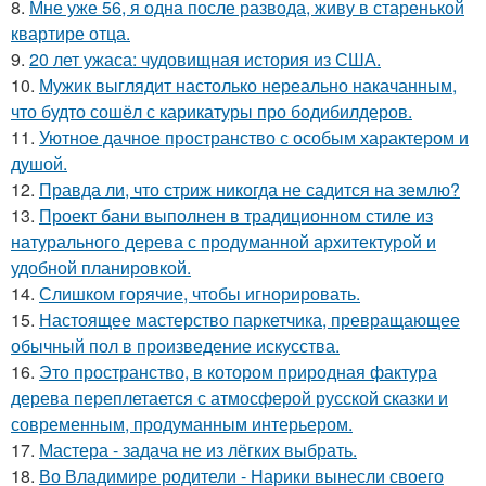
8.
Мне уже 56, я одна после развода, живу в старенькой
квартире отца.
9.
20 лет ужаса: чудовищная история из США.
10.
Мужик выглядит настолько нереально накачанным,
что будто сошёл с карикатуры про бодибилдеров.
11.
Уютное дачное пространство с особым характером и
душой.
12.
Правда ли, что стриж никогда не садится на землю?
13.
Проект бани выполнен в традиционном стиле из
натурального дерева с продуманной архитектурой и
удобной планировкой.
14.
Слишком горячие, чтобы игнорировать.
15.
Настоящее мастерство паркетчика, превращающее
обычный пол в произведение искусства.
16.
Это пространство, в котором природная фактура
дерева переплетается с атмосферой русской сказки и
современным, продуманным интерьером.
17.
Мастера - задача не из лёгких выбрать.
18.
Во Владимире родители - Нарики вынесли своего