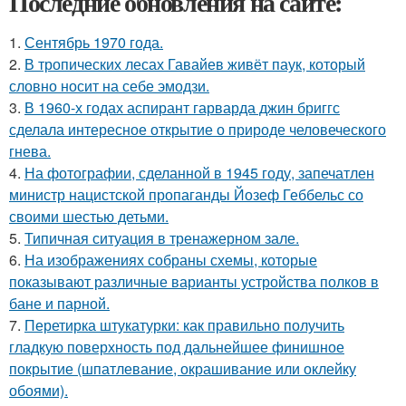
Последние обновления на сайте:
1.
Сентябрь 1970 года.
2.
В тропических лесах Гавайев живёт паук, который
словно носит на себе эмодзи.
3.
В 1960-х годах аспирант гарварда джин бриггс
сделала интересное открытие о природе человеческого
гнева.
4.
На фотографии, сделанной в 1945 году, запечатлен
министр нацистской пропаганды Йозеф Геббельс со
своими шестью детьми.
5.
Типичная ситуация в тренажерном зале.
6.
На изображениях собраны схемы, которые
показывают различные варианты устройства полков в
бане и парной.
7.
Перетирка штукатурки: как правильно получить
гладкую поверхность под дальнейшее финишное
покрытие (шпатлевание, окрашивание или оклейку
обоями).