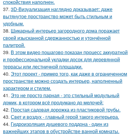
спокойствия наполнен.
37.
3D-Визуализация наглядно доказывает: даже
вытянутое пространство может быть стильным и
удобным.
38.
Шикарный интерьер загородного дома поражает
своей изысканной сдержанностью и утончённой
палитрой.
39.
В этом видео пошагово показан процесс аккуратной
и профессиональной укладки досок для деревянной
террасы или лестничной площадки.
40.
Этот проект - пример того, как даже в ограниченном
пространстве можно создать интерьер, наполненный
характером и стилем.
41.
Это не просто парная - это стильный модульный
домик, в котором всё продумано до мелочей:
42.
Простая садовая дорожка из пластиковой трубы.
43.
Свет и воздух - главный герой такого интерьера.
44.
Гидроизоляция душевого поддона - один из
важнейших этапов в обустройстве ванной комнаты.