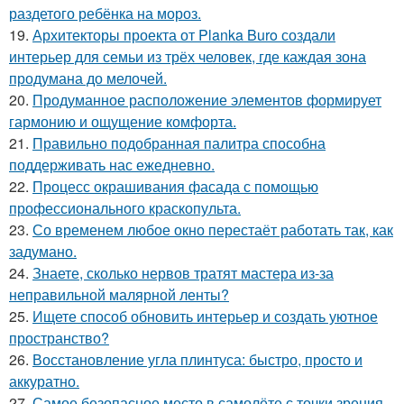
раздетого ребёнка на мороз.
19.
Архитекторы проекта от Planka Buro создали
интерьер для семьи из трёх человек, где каждая зона
продумана до мелочей.
20.
Продуманное расположение элементов формирует
гармонию и ощущение комфорта.
21.
Правильно подобранная палитра способна
поддерживать нас ежедневно.
22.
Процесс окрашивания фасада с помощью
профессионального краскопульта.
23.
Со временем любое окно перестаёт работать так, как
задумано.
24.
Знаете, сколько нервов тратят мастера из-за
неправильной малярной ленты?
25.
Ищете способ обновить интерьер и создать уютное
пространство?
26.
Восстановление угла плинтуса: быстро, просто и
аккуратно.
27.
Самое безопасное место в самолёте с точки зрения