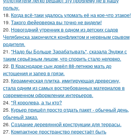
уплотнители легко решают эту проблему не в нашу
пользу.
18.
Когда всё-таки удалось уломать её на кое-что этакое!
19.
Такого фейерверка вы точно не видели!
20.
Новогодний утренник в одном из детских садов
Челябинска закончился конфликтом и нервным срывом
родителя.
21.
"Надо бы Больше Зарабатывать", сказала Энджи с
таким серьёзным лицом, что спорить стало неловко.
22.
В Краснодаре сын довёл 88-летнюю мать до
истощения и запер в грязи.
23.
Керамическая плитка, имитирующая древесину,
стала одним из самых востребованных материалов в
современном оформлении интерьеров.
24.
"Я королева, а ты кто?
25.
Курьер пришёл просто отдать пакет - обычный день,
обычный заказ.
26.
Создание деревянной конструкции для террасы.
27.
Компактное пространство перестаёт быть