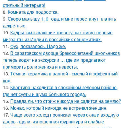
стильный интерьер!
8.
Комната для подростка.
9.
Скоро малышу 1, 6 года, и мне перестанут платить
декретные.
10.
Кадры, вызывающие тревогу: как живут первые
мигранты из Индии в российских общежитиях.
11.
Фух, показалось. Надо же.
12.
В саратовском дворце бракосочетаний школьников
теперь водят на экскурсии … где им предлагают
примерить роли жениха и невесты.
13.
Тёмная керамика в ванной - смелый и эффектный
ход.
14.
Квартира находится в спокойном зелёном районе,
где нет суеты и шума большого города.
15.
Правда ли, что стриж никогда не садится на землю?
16.
Монах, который никогда не встречал женщин.
17.
Чаще всего холод проникает через окна и входную
дверь - щели, изношенная фурнитура и слабые