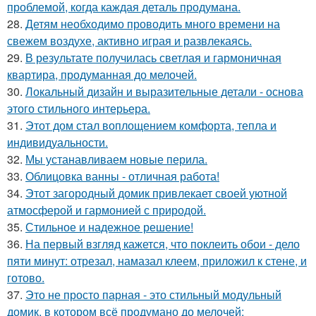
проблемой, когда каждая деталь продумана.
28.
Детям необходимо проводить много времени на
свежем воздухе, активно играя и развлекаясь.
29.
В результате получилась светлая и гармоничная
квартира, продуманная до мелочей.
30.
Локальный дизайн и выразительные детали - основа
этого стильного интерьера.
31.
Этот дом стал воплощением комфорта, тепла и
индивидуальности.
32.
Мы устанавливаем новые перила.
33.
Облицовка ванны - отличная работа!
34.
Этот загородный домик привлекает своей уютной
атмосферой и гармонией с природой.
35.
Стильное и надежное решение!
36.
На первый взгляд кажется, что поклеить обои - дело
пяти минут: отрезал, намазал клеем, приложил к стене, и
готово.
37.
Это не просто парная - это стильный модульный
домик, в котором всё продумано до мелочей: