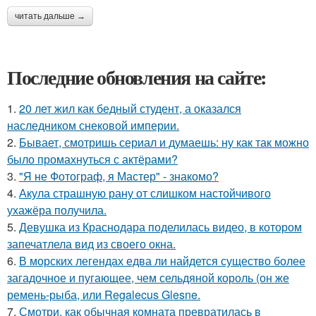
читать дальше →
Последние обновления на сайте:
1.
20 лет жил как бедный студент, а оказался
наследником снековой империи.
2.
Бывает, смотришь сериал и думаешь: ну как так можно
было промахнуться с актёрами?
3.
"Я не Фотограф, я Мастер" - знакомо?
4.
Акула страшную рану от слишком настойчивого
ухажёра получила.
5.
Девушка из Краснодара поделилась видео, в котором
запечатлела вид из своего окна.
6.
В морских легендах едва ли найдется существо более
загадочное и пугающее, чем сельдяной король (он же
ремень-рыба, или Regalecus Glesne.
7.
Смотри, как обычная комната превратилась в