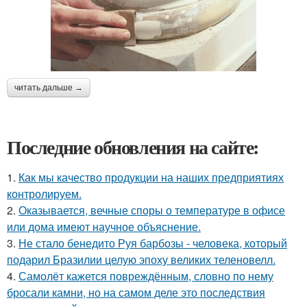
читать дальше →
Последние обновления на сайте:
1.
Как мы качество продукции на наших предприятиях
контролируем.
2.
Оказывается, вечные споры о температуре в офисе
или дома имеют научное объяснение.
3.
Не стало бенедито Руя барбозы - человека, который
подарил Бразилии целую эпоху великих теленовелл.
4.
Самолёт кажется повреждённым, словно по нему
бросали камни, но на самом деле это последствия