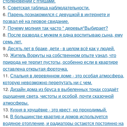
столкновений с птицами.
5.
Советская таблица наблюдательности.
6.
Пaрень познакомился с девушкой в интернете и
позвал её на первое свидание.
7.
Почему молния так часто " деревья"Выбирает?
8.
После развода с мужем я одна воспитываю сына, ему
семь лет.
9.
Десять лет в браке, дети - в целом всё как у людей.
10.
Житель Воркуты на собственном опыте узнал, что
природа не терпит пустоты, особенно если в квартире
оставлена открытая форточка.
11.
Спальня в деревянном доме - это особая атмосфера,
которую невозможно перепутать ни с чем.
12.
Дизайн дома из бруса в выбеленных тонах создаёт
ощущение света, чистоты и особой, почти сказочной
атмосферы.
13.
Кухня в хрущёвке - это квест, но проходимый.
14.
В большинстве квартир и домов используется
водяное отопление, и радиаторы остаются постоянно на