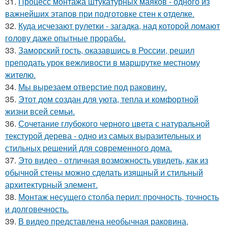
31.
Процесс монтажа штукатурных маяков - одного из
важнейших этапов при подготовке стен к отделке.
32.
Куда исчезают рулетки - загадка, над которой ломают
голову даже опытные прорабы.
33.
Заморский гость, оказавшись в России, решил
преподать урок вежливости в маршрутке местному
жителю.
34.
Мы вырезаем отверстие под раковину.
35.
Этот дом создан для уюта, тепла и комфортной
жизни всей семьи.
36.
Сочетание глубокого черного цвета с натуральной
текстурой дерева - одно из самых выразительных и
стильных решений для современного дома.
37.
Это видео - отличная возможность увидеть, как из
обычной стены можно сделать изящный и стильный
архитектурный элемент.
38.
Монтаж несущего столба перил: прочность, точность
и долговечность.
39.
В видео представлена необычная раковина,