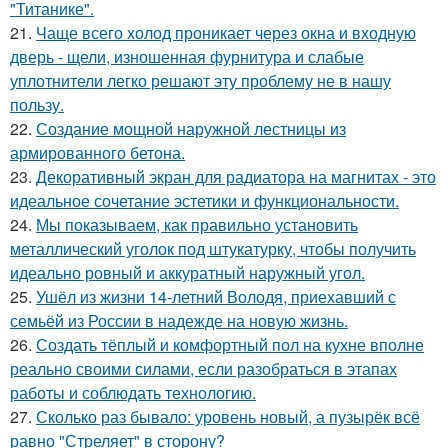
"Титанике".
21.
Чаще всего холод проникает через окна и входную
дверь - щели, изношенная фурнитура и слабые
уплотнители легко решают эту проблему не в нашу
пользу.
22.
Создание мощной наружной лестницы из
армированного бетона.
23.
Декоративный экран для радиатора на магнитах - это
идеальное сочетание эстетики и функциональности.
24.
Мы показываем, как правильно установить
металлический уголок под штукатурку, чтобы получить
идеально ровный и аккуратный наружный угол.
25.
Ушёл из жизни 14-летний Володя, приехавший с
семьёй из России в надежде на новую жизнь.
26.
Создать тёплый и комфортный пол на кухне вполне
реально своими силами, если разобраться в этапах
работы и соблюдать технологию.
27.
Сколько раз бывало: уровень новый, а пузырёк всё
равно "Стреляет" в сторону?