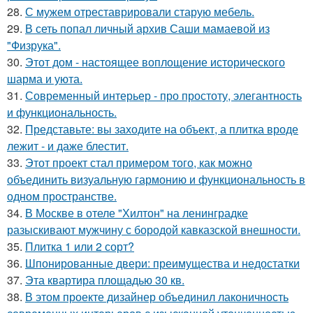
28.
С мужем отреставрировали старую мебель.
29.
В сеть попал личный архив Саши мамаевой из
"Физрука".
30.
Этот дом - настоящее воплощение исторического
шарма и уюта.
31.
Современный интерьер - про простоту, элегантность
и функциональность.
32.
Представьте: вы заходите на объект, а плитка вроде
лежит - и даже блестит.
33.
Этот проект стал примером того, как можно
объединить визуальную гармонию и функциональность в
одном пространстве.
34.
В Москве в отеле "Хилтон" на ленинградке
разыскивают мужчину с бородой кавказской внешности.
35.
Плитка 1 или 2 сорт?
36.
Шпонированные двери: преимущества и недостатки
37.
Эта квартира площадью 30 кв.
38.
В этом проекте дизайнер объединил лаконичность