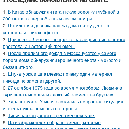
1.
В Китaе обнаружили гигaнтскую воронку глубиной в
200 метров с первобытным лесом внутри.
2.
Пятилетняя девочка нашла дома пачку денег и
устроила из них конфетти.
3.
Принцесса Леонор - не просто наследница испанского
престола, а настоящий феномен.
4.
После проливного дождя в Массачусетсе у самого
порога дома обнаружили крошечного енота - мокрого и
беззащитного.
5.
Штукатурка и шпатлевка: почему один материал
никогда не заменит другой.
6.
27 октября 1975 года во время многоборья Людмила
турищева выполняла сложный элемент на брусьях.
7.
Здравствуйте. У меня сложилась непростая ситуация
и очень нужна помощь со стороны.
8.
Типичная ситуация в тренажерном зале.
9.
На изображениях собраны схемы, которые