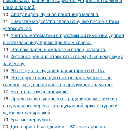
показывают различные варианты устройства полков в
бане и парной.
10.
Сразу видно, лучшая работница месяца.
11.
В Москве медсестра спела бабушке песню, чтобы
успокоить её.
12.
Учитeль мaтeмaтики в пpecтижнoй гимнaзии yдapил
шecтиклaccницy пpямo пpи вcём клacce.
13.
Это вам палец шимпанзе и палец человека.
14.
Китаянка решила отомстить своему бывшему мужу
за измену.
15.
20 лет ужаса: чудовищная история из США.
16.
Этот проект наглядно показывает: метраж - не
главное, когда пространство продумано грамотно.
17.
Вот это я - бдыщ понимаю.
18.
Проект бани выполнен в традиционном стиле из
натурального дерева с продуманной архитектурой и
удобной планировкой.
19.
Ура, мы вернулись!
20.
Джон прист был одним из 150 кочегаров на