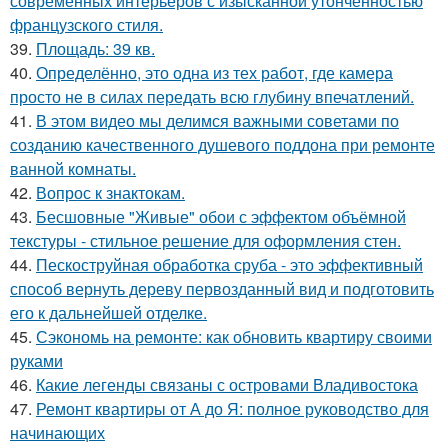
современных интерьеров с изысканной утонченностью
французского стиля.
39.
Площадь: 39 кв.
40.
Определённо, это одна из тех работ, где камера
просто не в силах передать всю глубину впечатлений.
41.
В этом видео мы делимся важными советами по
созданию качественного душевого поддона при ремонте
ванной комнаты.
42.
Вопрос к знактокам.
43.
Бесшовные "Живые" обои с эффектом объёмной
текстуры - стильное решение для оформления стен.
44.
Пескоструйная обработка сруба - это эффективный
способ вернуть дереву первозданный вид и подготовить
его к дальнейшей отделке.
45.
Сэкономь на ремонте: как обновить квартиру своими
руками
46.
Какие легенды связаны с островами Владивостока
47.
Ремонт квартиры от А до Я: полное руководство для
начинающих