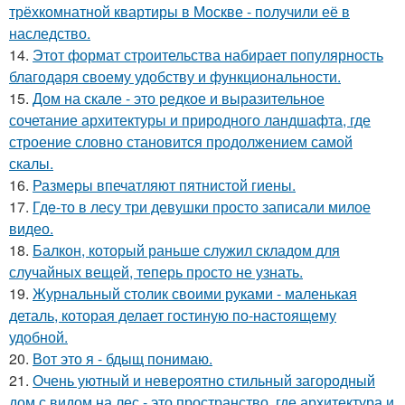
трёхкомнатной квартиры в Москве - получили её в
наследство.
14.
Этот формат строительства набирает популярность
благодаря своему удобству и функциональности.
15.
Дом на скале - это редкое и выразительное
сочетание архитектуры и природного ландшафта, где
строение словно становится продолжением самой
скалы.
16.
Размеры впечатляют пятнистой гиены.
17.
Гдe-то в лесу три девушки просто записали милое
видео.
18.
Балкон, который раньше служил складом для
случайных вещей, теперь просто не узнать.
19.
Журнальный столик своими руками - маленькая
деталь, которая делает гостиную по-настоящему
удобной.
20.
Вот это я - бдыщ понимаю.
21.
Очень уютный и невероятно стильный загородный
дом с видом на лес - это пространство, где архитектура и