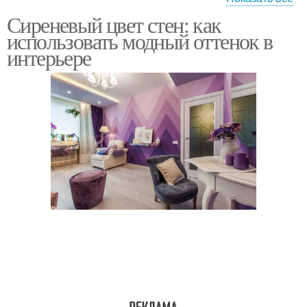
Сиреневый цвет стен: как
Штрих для фиолетовой
Светлые шторы
использовать модный оттенок в
комнаты
интерьере