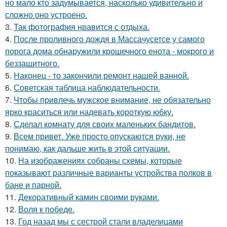
но мало кто задумывается, насколько удивительно и
сложно оно устроено.
3.
Так фотография нравится с отдыха.
4.
После проливного дождя в Массачусетсе у самого
порога дома обнаружили крошечного енота - мокрого и
беззащитного.
5.
Наконец - то закончили ремонт нашей ванной.
6.
Советская таблица наблюдательности.
7.
Чтобы привлечь мужское внимание, не обязательно
ярко краситься или надевать короткую юбку.
8.
Сделал комнату для своих маленьких бандитов.
9.
Всем привет. Уже просто опускаются руки, не
понимаю, как дальше жить в этой ситуации.
10.
На изображениях собраны схемы, которые
показывают различные варианты устройства полков в
бане и парной.
11.
Декоративный камин своими руками.
12.
Воля к победе.
13.
Год назад мы с сестрой стали владелицами