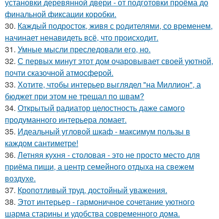
установки деревянной двери - от подготовки проёма до
финальной фиксации коробки.
30.
Каждый подросток, живя с родителями, со временем,
начинает ненавидеть всё, что происходит.
31.
Умные мысли преследовали его, но.
32.
С первых минут этот дом очаровывает своей уютной,
почти сказочной атмосферой.
33.
Хотите, чтобы интерьер выглядел "на Миллион", а
бюджет при этом не трещал по швам?
34.
Открытый радиатор целостность даже самого
продуманного интерьера ломает.
35.
Идеальный угловой шкаф - максимум пользы в
каждом сантиметре!
36.
Летняя кухня - столовая - это не просто место для
приёма пищи, а центр семейного отдыха на свежем
воздухе.
37.
Кропотливый труд, достойный уважения.
38.
Этот интерьер - гармоничное сочетание уютного
шарма старины и удобства современного дома.