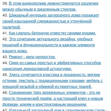
39.
В этом видеоролике демонстрируются различия
между обычным и закаленным стеклом.
40.
Шикарный интерьер загородного дома поражает
своей изысканной сдержанностью и утончённой
палитрой.
41.
Как сделать бетонную отмостку своими руками.
42.
Это сочетание актуального дизайна, удобных
решений и функциональности в каждом элементе
вашего дома.
43.
Ремонт - дело непростое.
44.
Один из самых простых и эффективных способов
нанесения декоративной штукатурки.
45.
Здесь сочетаются классика и душевность: мягкие
оттенки, текстиль с традиционными узорами, мебель с
изящной резьбой и обивкой из приятных тканей.
46.
Соединение трёх деревянных элементов - это не
просто технический приём, а настоящий ключ к новым
формам, идеям и конструктивным решениям.
47.
Идеальный загородный дом в скандинавском стиле -