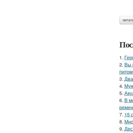
читат
Пос
1.
Гер
2.
Вы 
питом
3.
Два
4.
Муж
5.
Аку
6.
В м
ремен
7.
15 
8.
Мно
9.
Дес