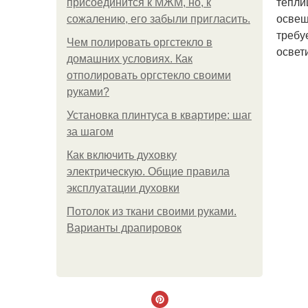
тепли
присоединится к МЖМ, но, к
освещ
сожалению, его забыли пригласить.
требу
Чем полировать оргстекло в
освет
домашних условиях. Как
отполировать оргстекло своими
руками?
Установка плинтуса в квартире: шаг
за шагом
Как включить духовку
электрическую. Общие правила
эксплуатации духовки
Потолок из ткани своими руками.
Варианты драпировок