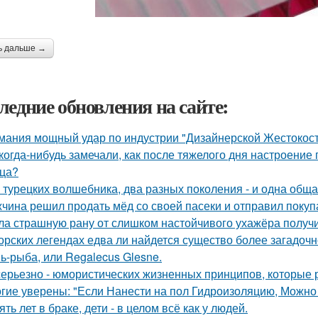
ь дальше →
ледние обновления на сайте:
мания мощный удар по индустрии "Дизайнерской Жестокост
когда-нибудь замечали, как после тяжелого дня настроение 
ца?
 турецких волшебника, два разных поколения - и одна обща
чина решил продать мёд со своей пасеки и отправил покупа
ла страшную рану от слишком настойчивого ухажёра получ
орских легендах едва ли найдется существо более загадочн
ь-рыба, или Regalecus Glesne.
серьезно - юмористических жизненных принципов, которые 
гие уверены: "Если Нанести на пол Гидроизоляцию, Можно
ять лет в браке, дети - в целом всё как у людей.