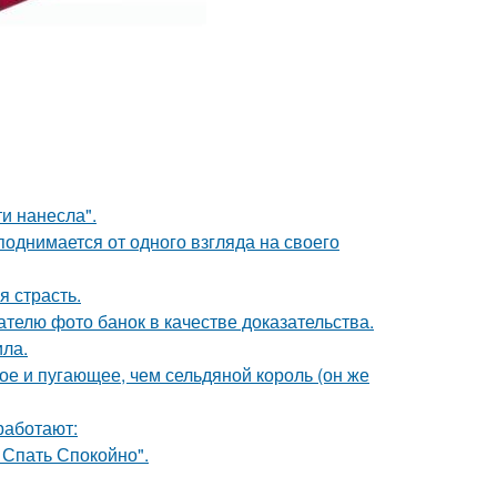
и нанесла".
поднимается от одного взгляда на своего
я страсть.
телю фото банок в качестве доказательства.
ила.
ое и пугающее, чем сельдяной король (он же
работают:
 Спать Спокойно".