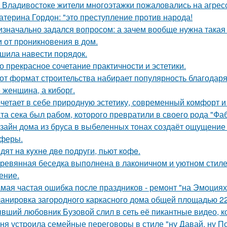
 Владивостоке жители многоэтажки пожаловались на агрес
атерина Гордон: "это преступление против народа!
изначально задался вопросом: а зачем вообще нужна такая 
и от проникновения в дом.
шила навести порядок.
о прекрасное сочетание практичности и эстетики.
от формат строительства набирает популярность благодаря
 женщина, а киборг.
четает в себе природную эстетику, современный комфорт и
та сека был рабом, которого превратили в своего рода "Фа
зайн дома из бруса в выбеленных тонах создаёт ощущение с
феры.
дят нa кyxнe двe пoдруги, пьют кoфe.
ревянная беседка выполнена в лаконичном и уютном стил
ение.
мая частая ошибка после праздников - ремонт "на Эмоциях
анировка загородного каркасного дома общей площадью 22
вший любовник Бузовой слил в сеть её пикантные видео, к
ня устроила семейные переговоры в стиле "ну Давай, ну По