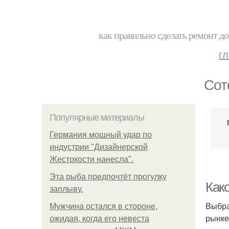
как правильно сделать ремонт до
г
Сот
Популярные материалы
Германия мощный удар по
индустрии "Дизайнерской
Жестокости нанесла".
Эта рыба предпочтёт прогулку
Как
заплыву.
Выбра
Мужчина остался в стороне,
рынке
ожидая, когда его невеста