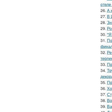
отеле
26.
А 
27.
В 
28.
Зн
29.
Ро
30.
"Я
31.
По
финал
32.
Ре
терпе
33.
Пр
34.
Тр
декор
35.
Пр
36.
Хо
37.
Ст
38.
Во
39.
Ва