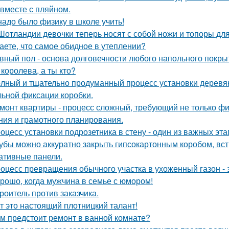
 вместе с пляйном.
надо было физику в школе учить!
Шотландии девочки теперь носят с собой ножи и топоры для
аете, что самое обидное в утеплении?
вный пол - основа долговечности любого напольного покрыти
 королева, а ты кто?
лный и тщательно продуманный процесс установки деревян
ьной фиксации коробки.
монт квартиры - процесс сложный, требующий не только фи
ния и грамотного планирования.
оцесс установки подрозетника в стену - один из важных эт
убы можно аккуратно закрыть гипсокартонным коробом, вст
ативные панели.
оцесс превращения обычного участка в ухоженный газон - 
рошо, когда мужчина в семье с юмором!
роитель против заказчика.
т это настоящий плотницкий талант!
м предстоит ремонт в ванной комнате?