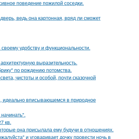
сивное поведение пожилой соседки.
дверь, ведь она картонная, вряд ли сможет
 своему удобству и функциональности.
 архитектурную выразительность.
брику" по рождению потомства.
вета, чистоты и особой, почти сказочной
е, идеально вписывающемся в природное
 начинать".
7 кв.
оторые она присылала ему будучи в отношениях.
жалуйста" и уговаривает дочку провести ночь в