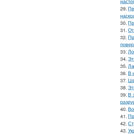
насто
29.
Пе
наско
30.
Пр
31.
От
32.
Пр
повер
33.
Ло
34.
Эт
35.
Ла
36.
В 
37.
Цо
38.
Эт
39.
В 
разру
40.
Во
41.
Пр
42.
Ст
43.
Ую