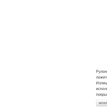
Рулон
ложит
Излиш
испол
покры
читат