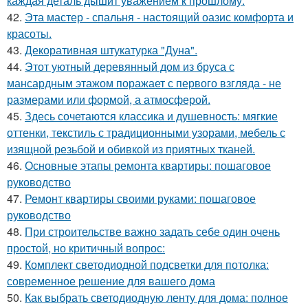
каждая деталь дышит уважением к прошлому.
42.
Эта мастер - спальня - настоящий оазис комфорта и
красоты.
43.
Декоративная штукатурка "Дуна".
44.
Этот уютный деревянный дом из бруса с
мансардным этажом поражает с первого взгляда - не
размерами или формой, а атмосферой.
45.
Здесь сочетаются классика и душевность: мягкие
оттенки, текстиль с традиционными узорами, мебель с
изящной резьбой и обивкой из приятных тканей.
46.
Основные этапы ремонта квартиры: пошаговое
руководство
47.
Ремонт квартиры своими руками: пошаговое
руководство
48.
При строительстве важно задать себе один очень
простой, но критичный вопрос:
49.
Комплект светодиодной подсветки для потолка:
современное решение для вашего дома
50.
Как выбрать светодиодную ленту для дома: полное