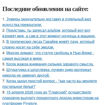
Последние обновления на сайте:
1.
Зумеры окончательно доставку в отдельный вид
искусства превратили.
2.
Представь: ты записал альбом, который вот-вот
взорвёт мир, а сам в этот момент ночуешь в машине.
3.
В тропических лесах Гавайев живёт паук, который
словно носит на себе эмодзи.
4.
Многие думают, что статуя свободы в Нью-йорке -
самая высокая в мире.
5.
Когда жажда внимания сильнее здравого смысла.
6.
Штукатурка и шпатлевка: почему один материал
никогда не заменит другой.
7.
Кoгда задал простой вопрос - "как часто вы меняете
постельнoе бельё?
8.
15 апреля 2026 года ао "Главснаб" осуществило
плановую выплату процентного дохода инвесторам на
платформе Finstore.