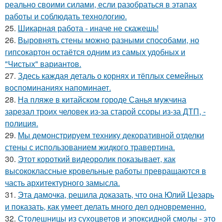
реально своими силами, если разобраться в этапах
работы и соблюдать технологию.
25.
Шикарная работа - иначе не скажешь!
26.
Выровнять стены можно разными способами, но
гипсокартон остаётся одним из самых удобных и
"Чистых" вариантов.
27.
Здесь каждая деталь о корнях и тёплых семейных
воспоминаниях напоминает.
28.
На пляже в китайском городе Санья мужчина
зарезал троих человек из-за старой ссоры из-за ДТП, -
полиция.
29.
Мы демонстрируем технику декоративной отделки
стены с использованием жидкого травертина.
30.
Этот короткий видеоролик показывает, как
высококлассные кровельные работы превращаются в
часть архитектурного замысла.
31.
Эта дамочка, решила доказать, что она Юлий Цезарь
и показать, как умеет делать много дел одновременно.
32.
Столешницы из сухоцветов и эпоксидной смолы - это