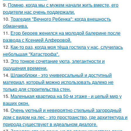
9.
Помню, когда мы с мужем начали жить вместе, его
родители нас очень поддержали.
10.
Трагедия "Вечного Ребенка": когда внешность
обманчива.
11.
Егор бероев женился на молодой балерине после
развода с Ксенией Алферовой.
12.
Как-то раз, когда моя тёща гостила у нас, случилась
небольшая "Катастрофа".
13.
Это тонкое сочетание уюта, элегантности и
ощущения времени.
14.
Шлакоблоки - это универсальный и доступный
материал, который можно использовать далеко не
только для строительства стен.
15.
Маленькая квартира на 50-м этаже - и целый мир у
ваших окон.
16.
Очень уютный и невероятно стильный загородный
дом с видом на лес - это пространство, где архитектура и
природа существуют в идеальном диалоге.