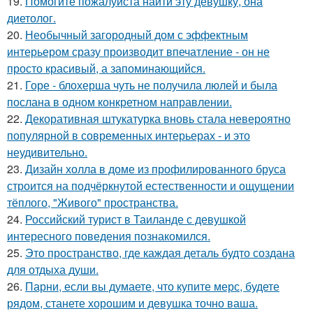
19.
Помогите пожалуйста найти эту девушку, она
диетолог.
20.
Необычный загородный дом с эффектным
интерьером сразу производит впечатление - он не
просто красивый, а запоминающийся.
21.
Горе - блохерша чуть не получила люлей и была
послана в одном конкретном направлении.
22.
Декоративная штукатурка вновь стала невероятно
популярной в современных интерьерах - и это
неудивительно.
23.
Дизайн холла в доме из профилированного бруса
строится на подчёркнутой естественности и ощущении
тёплого, "Живого" пространства.
24.
Российский турист в Таиланде с девушкой
интересного поведения познакомился.
25.
Это пространство, где каждая деталь будто создана
для отдыха души.
26.
Парни, если вы думаете, что купите мерс, будете
рядом, станете хорошим и девушка точно ваша.