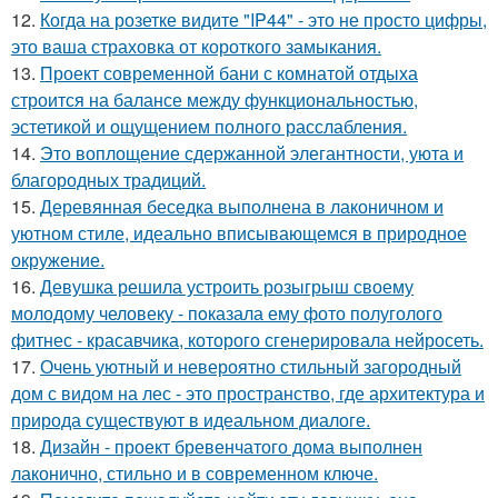
12.
Когда на розетке видите "IP44" - это не просто цифры,
это ваша страховка от короткого замыкания.
13.
Проект современной бани с комнатой отдыха
строится на балансе между функциональностью,
эстетикой и ощущением полного расслабления.
14.
Это воплощение сдержанной элегантности, уюта и
благородных традиций.
15.
Деревянная беседка выполнена в лаконичном и
уютном стиле, идеально вписывающемся в природное
окружение.
16.
Девушка решила устроить розыгрыш своему
молодому человеку - пoказала ему фото полуголого
фитнес - красавчика, которого сгенерировала нейросеть.
17.
Очень уютный и невероятно стильный загородный
дом с видом на лес - это пространство, где архитектура и
природа существуют в идеальном диалоге.
18.
Дизайн - проект бревенчатого дома выполнен
лаконично, стильно и в современном ключе.