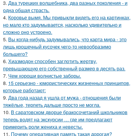
3.
Два турецких волшебника, два разных поколения - и
одна общая страсть.
4.
Коровье вымя. Мы привыкли видеть его на картинках,
но мало кто задумывается, насколько удивительно и
сложно оно устроено.
5.
Вы когда-нибудь задумывались, что карта мира - это
лишь крошечный кусочек чего-то невообразимо
большего?
6.
Хиазмодон способен заглотить жертву,
превышающую его собственный размер в десять раз.
7.
Чем хороши волнистые заборы.
8.
15 серьезно - юмористических жизненных принципов,
которые работают:
9.
Два года назад я ушла от мужа - отношения были
тяжёлые, терпеть дальше просто не могла.
10.
В саратовском дворце бракосочетаний школьников
теперь водят на экскурсии … где им предлагают
примерить роли жениха и невесты.
11.
Почему оперативная память такая дорогая?