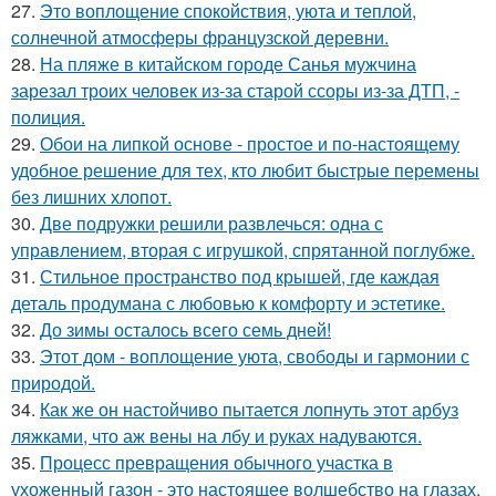
27.
Это воплощение спокойствия, уюта и теплой,
солнечной атмосферы французской деревни.
28.
На пляже в китайском городе Санья мужчина
зарезал троих человек из-за старой ссоры из-за ДТП, -
полиция.
29.
Обои на липкой основе - простое и по-настоящему
удобное решение для тех, кто любит быстрые перемены
без лишних хлопот.
30.
Две подружки решили развлечься: одна с
управлением, вторая с игрушкой, спрятанной поглубже.
31.
Стильное пространство под крышей, где каждая
деталь продумана с любовью к комфорту и эстетике.
32.
До зимы осталось всего семь дней!
33.
Этот дом - воплощение уюта, свободы и гармонии с
природой.
34.
Как же он настойчиво пытается лопнуть этот арбуз
ляжками, что аж вены на лбу и руках надуваются.
35.
Процесс превращения обычного участка в
ухоженный газон - это настоящее волшебство на глазах.