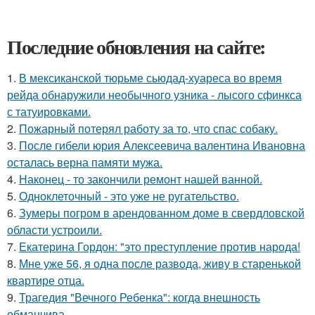
Последние обновления на сайте:
1.
В мексиканской тюрьме сьюдад-хуареса во время
рейда обнаружили необычного узника - лысого сфинкса
с татуировками.
2.
Пожарный потерял работу за то, что спас собаку.
3.
После гибели юрия Алексеевича валентина Ивановна
осталась верна памяти мужа.
4.
Наконец - то закончили ремонт нашей ванной.
5.
Одноклеточный - это уже не ругательство.
6.
Зумеры погром в арендованном доме в свердловской
области устроили.
7.
Екатерина Гордон: "это преступление против народа!
8.
Мне уже 56, я одна после развода, живу в старенькой
квартире отца.
9.
Трагедия "Вечного Ребенка": когда внешность
обманчива.