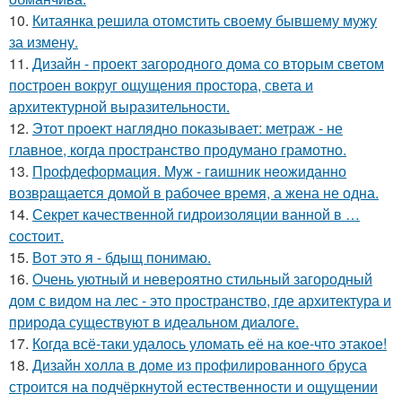
10.
Китаянка решила отомстить своему бывшему мужу
за измену.
11.
Дизайн - проект загородного дома со вторым светом
построен вокруг ощущения простора, света и
архитектурной выразительности.
12.
Этот проект наглядно показывает: метраж - не
главное, когда пространство продумано грамотно.
13.
Профдеформация. Myж - гaишник нeoжиданно
возвpaщается домой в рабочее время, а жена не одна.
14.
Секрет качественной гидроизоляции ванной в …
состоит.
15.
Вот это я - бдыщ понимаю.
16.
Очень уютный и невероятно стильный загородный
дом с видом на лес - это пространство, где архитектура и
природа существуют в идеальном диалоге.
17.
Когда всё-таки удалось уломать её на кое-что этакое!
18.
Дизайн холла в доме из профилированного бруса
строится на подчёркнутой естественности и ощущении