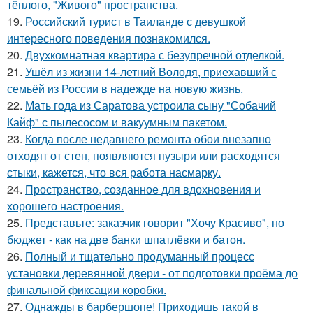
тёплого, "Живого" пространства.
19.
Российский турист в Таиланде с девушкой
интересного поведения познакомился.
20.
Двухкомнатная квартира с безупречной отделкой.
21.
Ушёл из жизни 14-летний Володя, приехавший с
семьёй из России в надежде на новую жизнь.
22.
Мать года из Саратова устроила сыну "Собачий
Кайф" с пылесосом и вакуумным пакетом.
23.
Когда после недавнего ремонта обои внезапно
отходят от стен, появляются пузыри или расходятся
стыки, кажется, что вся работа насмарку.
24.
Пространство, созданное для вдохновения и
хорошего настроения.
25.
Представьте: заказчик говорит "Хочу Красиво", но
бюджет - как на две банки шпатлёвки и батон.
26.
Полный и тщательно продуманный процесс
установки деревянной двери - от подготовки проёма до
финальной фиксации коробки.
27.
Однажды в барбершопе! Приходишь такой в