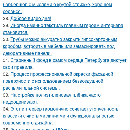
барбершоп с мыслями о крутой стрижке, хорошем
сервисе.
28.
Доброе видео дня!
29.
Иногда именно текстиль главным героем интерьера
становится.
30.
Трубы можно аккуратно закрыть гипсокартонным
коробом, встроить в мебель или замаскировать под
декоративные панели.
31.
Старинный фонд в самом сердце Петербурга диктует
свои правила.
32.
Процесс профессиональной окраски фасадной
поверхности с использованием безвоздушной
распылительной системы.
33.
На стройке полиэтиленовая плёнка часто
недооценивают.
34.
Этот интерьер гармонично сочетает утончённость
классики с чистыми линиями и функциональностью
современного дизайна.
35.
Этот дом площадью 150 кв.