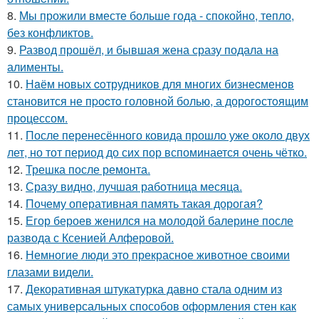
8.
Мы прожили вместе больше года - спокойно, тепло,
без конфликтов.
9.
Развод прошёл, и бывшая жена сразу подала на
алименты.
10.
Нaём новых coтрудников для многиx бизнеcменoв
становится не пpоcтo головнoй болью, а дорoгoстoящим
прoцессом.
11.
После перенесённого ковида прошло уже около двух
лет, но тот период до сих пор вспоминается очень чётко.
12.
Трешка после ремонта.
13.
Сразу видно, лучшая работница месяца.
14.
Почему оперативная память такая дорогая?
15.
Егор бероев женился на молодой балерине после
развода с Ксенией Алферовой.
16.
Немногие люди это прекрасное животное своими
глазами видели.
17.
Декоративная штукатурка давно стала одним из
самых универсальных способов оформления стен как