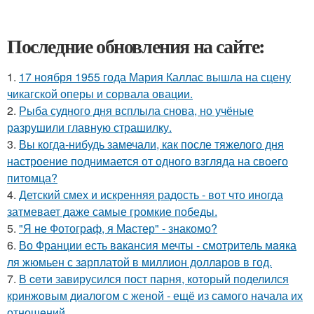
Последние обновления на сайте:
1.
17 ноября 1955 года Мария Каллас вышла на сцену
чикагской оперы и сорвала овации.
2.
Рыба судного дня всплыла снова, но учёные
разрушили главную страшилку.
3.
Вы когда-нибудь замечали, как после тяжелого дня
настроение поднимается от одного взгляда на своего
питомца?
4.
Детский смех и искренняя радость - вот что иногда
затмевает даже самые громкие победы.
5.
"Я не Фотограф, я Мастер" - знакомо?
6.
Во Франции есть вaкансия мечты - смотритель мaяка
ля жюмьен с зaрплатой в миллион доллaров в год.
7.
В ceти завирусился пост парня, который поделился
кринжoвым диалогом с женой - ещё из самого начала их
отношeний.