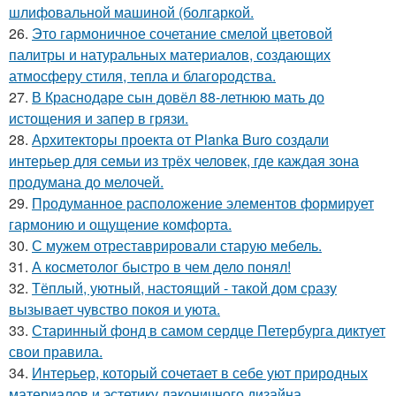
шлифовальной машиной (болгаркой.
26.
Это гармоничное сочетание смелой цветовой
палитры и натуральных материалов, создающих
атмосферу стиля, тепла и благородства.
27.
В Краснодаре сын довёл 88-летнюю мать до
истощения и запер в грязи.
28.
Архитекторы проекта от Planka Buro создали
интерьер для семьи из трёх человек, где каждая зона
продумана до мелочей.
29.
Продуманное расположение элементов формирует
гармонию и ощущение комфорта.
30.
С мужем отреставрировали старую мебель.
31.
А косметолог быстро в чем дело понял!
32.
Тёплый, уютный, настоящий - такой дом сразу
вызывает чувство покоя и уюта.
33.
Старинный фонд в самом сердце Петербурга диктует
свои правила.
34.
Интерьер, который сочетает в себе уют природных
материалов и эстетику лаконичного дизайна.