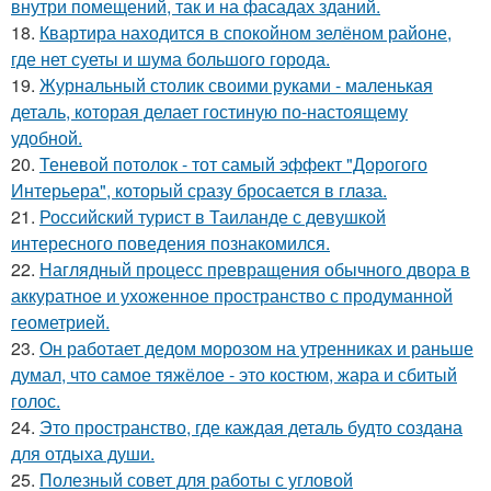
внутри помещений, так и на фасадах зданий.
18.
Квартира находится в спокойном зелёном районе,
где нет суеты и шума большого города.
19.
Журнальный столик своими руками - маленькая
деталь, которая делает гостиную по-настоящему
удобной.
20.
Теневой потолок - тот самый эффект "Дорогого
Интерьера", который сразу бросается в глаза.
21.
Российский турист в Таиланде с девушкой
интересного поведения познакомился.
22.
Наглядный процесс превращения обычного двора в
аккуратное и ухоженное пространство с продуманной
геометрией.
23.
Он работает дедом морозом на утренниках и раньше
думал, что самое тяжёлое - это костюм, жара и сбитый
голос.
24.
Это пространство, где каждая деталь будто создана
для отдыха души.
25.
Полезный совет для работы с угловой