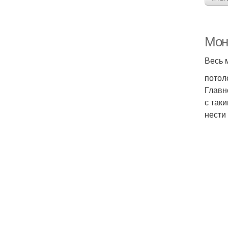
Мон
Весь 
потол
Главн
с так
нести