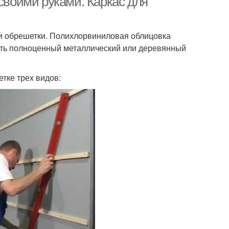
 своими руками. Каркас для
рки обрешетки. Полихлорвиниловая облицовка
ать полноценный металлический или деревянный
тке трех видов: