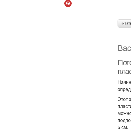
читат
Вас
Пот
пла
Начин
опред
Этот 
пласт
можно
подпо
5 см.