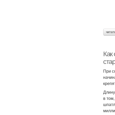
читат
Как
ста
При с
начин
крепя
Длину
в том
шпатл
милли