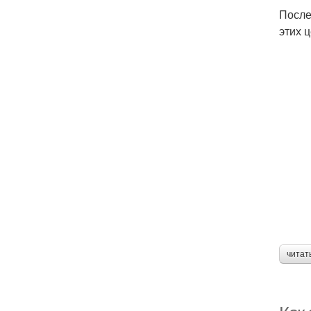
После
этих 
читат