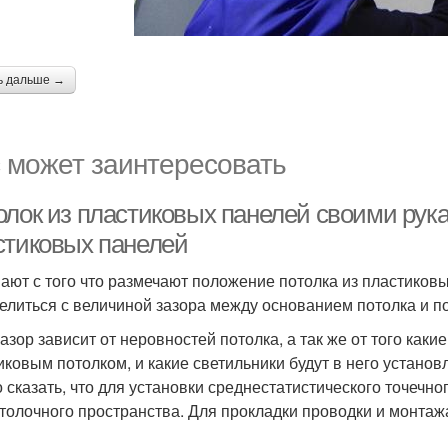
ь дальше →
 может заинтересовать
олок из пластиковых панелей своими рук
стиковых панелей
ают с того что размечают положение потолка из пластиковы
елиться с величиной зазора между основанием потолка и п
зазор зависит от неровностей потолка, а так же от того ка
иковым потолком, и какие светильники будут в него устано
 сказать, что для установки среднестатистического точечно
толочного пространства. Для прокладки проводки и монтажа