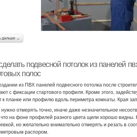
ь дальше →
 сделать подвесной потолок из панелей п
ртовых полос
оздании из ПВХ панелей подвесного потолка после строител
ают с фиксации стартового профиля. Кроме этого, задейст
т к планке или профилю вдоль периметра комнаты. Края зап
 нужно отмерять точно, иначе даже незначительное несоотв
, что на фоне профилей разного цвета щели хорошо видны. 
евкой, но желательно внимательно отмерять и резать в соо
метровым распором.