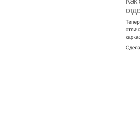
Как
отд
Тепер
отлич
каркас
Сдела