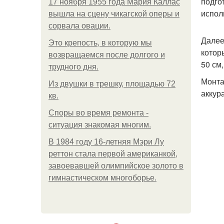
подго
17 ноября 1955 года Мария Каллас
испол
вышла на сцену чикагской оперы и
сорвала овации.
Далее
Это крепость, в которую мы
котор
возвращаемся после долгого и
50 см
трудного дня.
Монта
Из двушки в трешку, площадью 72
аккур
кв.
Споры во время ремонта -
ситуация знакомая многим.
В 1984 году 16-летняя Мэри Лу
реттон стала первой американкой,
завоевавшей олимпийское золото в
гимнастическом многоборье.