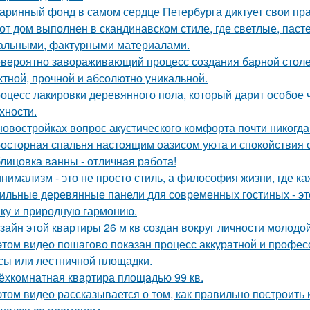
аринный фонд в самом сердце Петербурга диктует свои пр
от дом выполнен в скандинавском стиле, где светлые, паст
альными, фактурными материалами.
вероятно завораживающий процесс создания барной стол
тной, прочной и абсолютно уникальной.
оцесс лакировки деревянного пола, который дарит особое 
хности.
новостройках вопрос акустического комфорта почти никогда 
осторная спальня настоящим оазисом уюта и спокойствия с
лицовка ванны - отличная работа!
нимализм - это не просто стиль, а философия жизни, где ка
ильные деревянные панели для современных гостиных - это
ику и природную гармонию.
зайн этой квартиры 26 м кв создан вокруг личности молодой
этом видео пошагово показан процесс аккуратной и профес
сы или лестничной площадки.
ёхкомнатная квартира площадью 99 кв.
этом видео рассказывается о том, как правильно построить