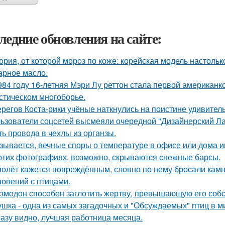
ледние обновления на сайте:
ория, от которой мороз по коже: корейская модель настольк
арное масло.
984 году 16-летняя Мэри Лу реттон стала первой американк
стическом многоборье.
ерегов Коста-рики учёные наткнулись на поистине удивитель
ьзователи соцсетей высмеяли очередной "Дизайнерский Ла
ть провода в чехлы из органзы.
зывается, вечные споры о температуре в офисе или дома 
этих фотографиях, возможно, скрываются снежные барсы.
олёт кажется повреждённым, словно по нему бросали камни
новений с птицами.
змодон способен заглотить жертву, превышающую его собс
ушка - одна из самых загадочных и "Обсуждаемых" птиц в м
азу видно, лучшая работница месяца.