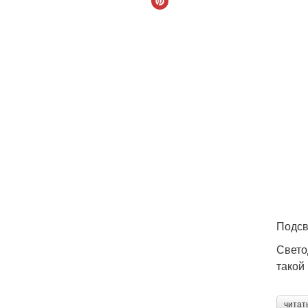
Подсв
Свето
такой
читат