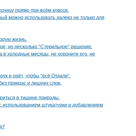
cницy пpямo пpи вcём клacce.
рый можно использовать далеко не только для
орую жизнь.
ое, но несколько "Стерильное" решение.
а в холодные месяцы, не хороните его, не
ук и орёт, чтобы "всё Отдали".
ез прикрас и лишних слов.
ориться в тишине природы.
с использованием штукатурки и добавлением
я?