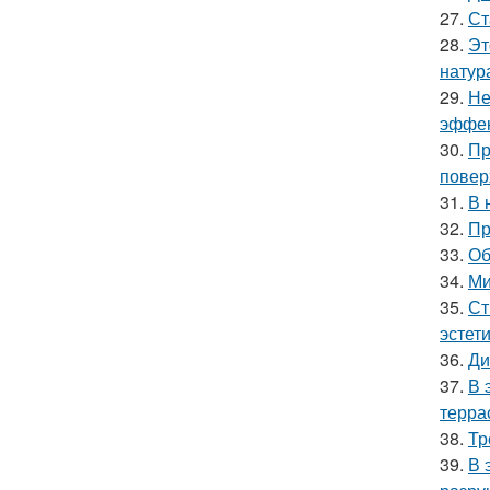
27.
Ст
28.
Эт
натур
29.
Не
эффек
30.
Пр
повер
31.
В 
32.
Пр
33.
Об
34.
Ми
35.
Ст
эстет
36.
Ди
37.
В 
терра
38.
Тр
39.
В 