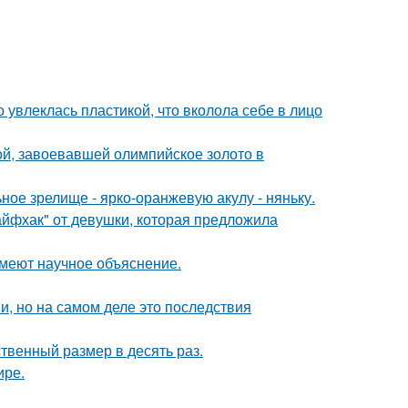
о увлеклась пластикой, что вколола себе в лицо
ой, завоевавшей олимпийское золото в
ное зрелище - ярко-оранжевую акулу - няньку.
йфхак" от девушки, которая предложила
имеют научное объяснение.
, но на самом деле это последствия
твенный размер в десять раз.
ире.