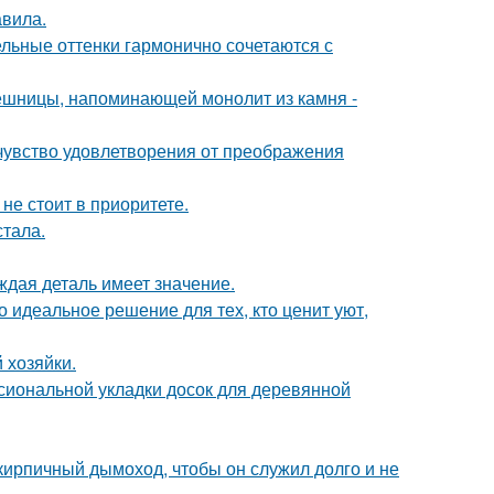
авила.
ельные оттенки гармонично сочетаются с
ешницы, напоминающей монолит из камня -
чувство удовлетворения от преображения
не стоит в приоритете.
тала.
ждая деталь имеет значение.
 идеальное решение для тех, кто ценит уют,
 хозяйки.
сиональной укладки досок для деревянной
 кирпичный дымоход, чтобы он служил долго и не