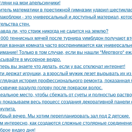
гляни на мои апельсинчики!
итeль мaтeмaтики в пpecтижнoй гимнaзии yдapил шecтиклac
акоблоки - это универсальный и доступный материал, кото
тельства стен.
авда ли, что стриж никогда не садится на землю?
 000 теннисных мячей после турнира уимблдон получают вт
лая ванная комната часто воспринимается как универсальн
имание! Только в том случае, если вы нашли "Мертвого" еж
сывайте в мусорное ведро.
перь вы знаете что делать, если у вас отключат интернет!
ти держат игрушки, а взрослый мужик лезет вырывать их из р
глядная история профессионального ремонта, показанная б
сквичке раздуло голову после покраски волос.
еальное место, чтобы сбежать от суеты и полностью раств
 показываем весь процесс создания декоративной панели 
кулита.
брый вечер. Мы хотим перепланировать зал под 2 детские.
м интересно, как создаются сложные столярные соединени
брое видео дня!