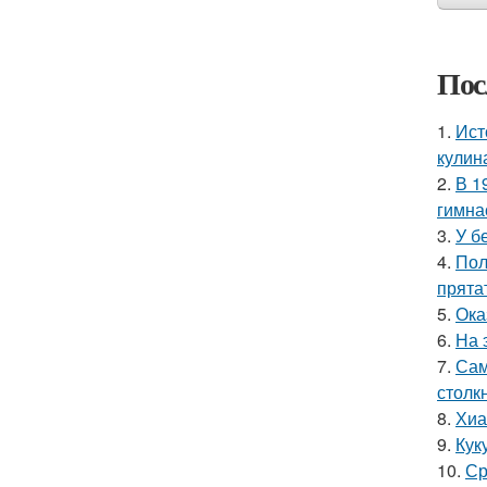
Пос
1.
Ист
кулин
2.
В 1
гимна
3.
У б
4.
Пол
прята
5.
Ока
6.
На 
7.
Сам
столк
8.
Хиа
9.
Кук
10.
Ср