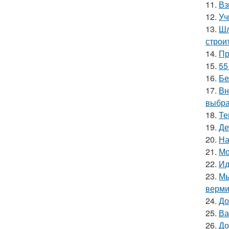
11.
Вз
12.
Уч
13.
Шл
строи
14.
Пр
15.
55
16.
Бе
17.
Вн
выбра
18.
Те
19.
Де
20.
На
21.
Мо
22.
Ид
23.
Мы
верми
24.
До
25.
Ва
26.
До