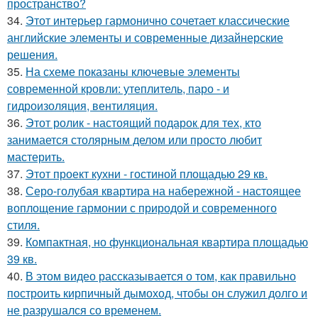
пространство?
34.
Этот интерьер гармонично сочетает классические
английские элементы и современные дизайнерские
решения.
35.
На схеме показаны ключевые элементы
современной кровли: утеплитель, паро - и
гидроизоляция, вентиляция.
36.
Этот ролик - настоящий подарок для тех, кто
занимается столярным делом или просто любит
мастерить.
37.
Этот проект кухни - гостиной площадью 29 кв.
38.
Серо-голубая квартира на набережной - настоящее
воплощение гармонии с природой и современного
стиля.
39.
Компактная, но функциональная квартира площадью
39 кв.
40.
В этом видео рассказывается о том, как правильно
построить кирпичный дымоход, чтобы он служил долго и
не разрушался со временем.