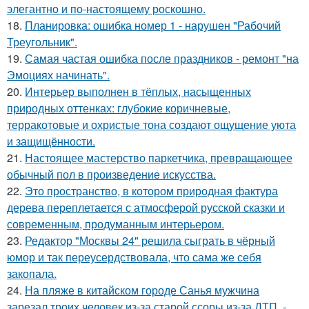
элегантно и по-настоящему роскошно.
18.
Планировка: ошибка номер 1 - нарушен "Рабочий
Треугольник".
19.
Самая частая ошибка после праздников - ремонт "на
Эмоциях начинать".
20.
Интерьер выполнен в тёплых, насыщенных
природных оттенках: глубокие коричневые,
терракотовые и охристые тона создают ощущение уюта
и защищённости.
21.
Настоящее мастерство паркетчика, превращающее
обычный пол в произведение искусства.
22.
Это пространство, в котором природная фактура
дерева переплетается с атмосферой русской сказки и
современным, продуманным интерьером.
23.
Редактор "Москвы 24" решила сыграть в чёрный
юмор и так переусердствовала, что сама же себя
закопала.
24.
На пляже в китайском городе Санья мужчина
зарезал троих человек из-за старой ссоры из-за ДТП, -