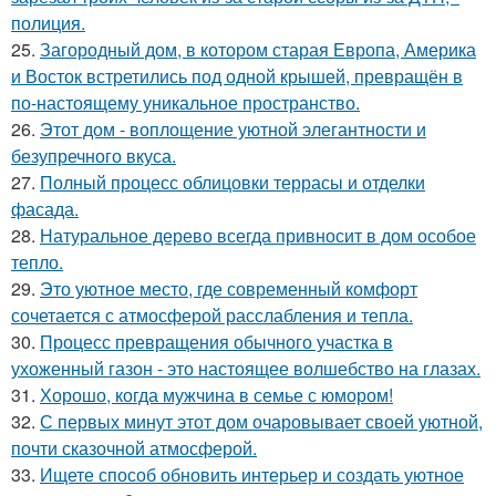
полиция.
25.
Загородный дом, в котором старая Европа, Америка
и Восток встретились под одной крышей, превращён в
по-настоящему уникальное пространство.
26.
Этот дом - воплощение уютной элегантности и
безупречного вкуса.
27.
Полный процесс облицовки террасы и отделки
фасада.
28.
Натуральное дерево всегда привносит в дом особое
тепло.
29.
Это уютное место, где современный комфорт
сочетается с атмосферой расслабления и тепла.
30.
Процесс превращения обычного участка в
ухоженный газон - это настоящее волшебство на глазах.
31.
Хорошо, когда мужчина в семье с юмором!
32.
С первых минут этот дом очаровывает своей уютной,
почти сказочной атмосферой.
33.
Ищете способ обновить интерьер и создать уютное