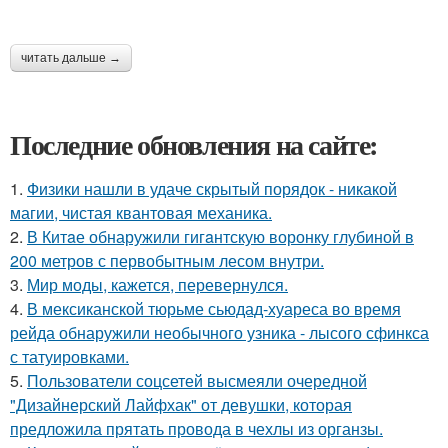
читать дальше →
Последние обновления на сайте:
1.
Физики нашли в удаче скрытый порядок - никакой
магии, чистая квантовая механика.
2.
В Китaе обнаружили гигaнтскую воронку глубиной в
200 метров с первобытным лесом внутри.
3.
Мир моды, кажется, перевернулся.
4.
В мексиканской тюрьме сьюдад-хуареса во время
рейда обнаружили необычного узника - лысого сфинкса
с татуировками.
5.
Пользователи соцсетей высмеяли очередной
"Дизайнерский Лайфхак" от девушки, которая
предложила прятать провода в чехлы из органзы.