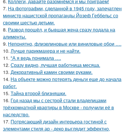
6.
Коллеги, давайте разомнёмся и мы поиграем!
7.
На фотографии, сделанной в 1945 году, запечатлен
министр нацистской пропаганды Йозеф Геббельс со
своими шестью детьми.
8.
Развод прошёл, и бывшая жена сразу подала на
алименты.
9.
Непонятно, флизелиновые или виниловые обои ….
10.
Лучше парикмахера и не найти.
11.
"А я ведь понимала ….
12.
Сразу видно, лучшая работница месяца.
13.
Декоративный камин своими руками.
14.
На объекте можно потерять деньги еще до начала
работ.
15.
Тайна второй близняшки.
16.
Год назад мы с сестрой стали владелицами
трёхкомнатной квартиры в Москве - получили её в
наследство.
17.
Потрясающий дизайн интерьера гостиной с
элементами стиля ар - деко выглядит эффектно,