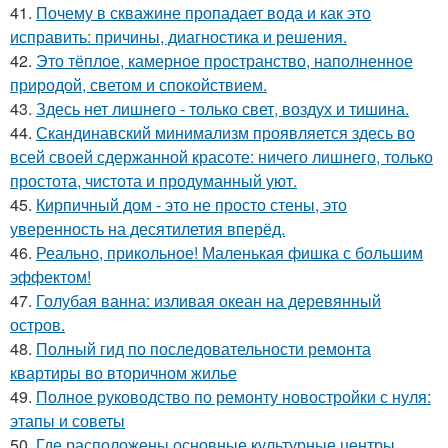
41.
Почему в скважине пропадает вода и как это
исправить: причины, диагностика и решения.
42.
Это тёплое, камерное пространство, наполненное
природой, светом и спокойствием.
43.
Здесь нет лишнего - только свет, воздух и тишина.
44.
Скандинавский минимализм проявляется здесь во
всей своей сдержанной красоте: ничего лишнего, только
простота, чистота и продуманный уют.
45.
Кирпичный дом - это не просто стены, это
уверенность на десятилетия вперёд.
46.
Реально, прикольное! Маленькая фишка с большим
эффектом!
47.
Голубая ванна: изливая океан на деревянный
остров.
48.
Полный гид по последовательности ремонта
квартиры во вторичном жилье
49.
Полное руководство по ремонту новостройки с нуля:
этапы и советы
50.
Где расположены основные культурные центры