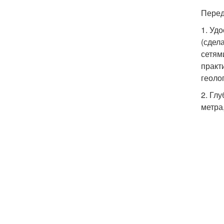
Перед
1. Уд
(сдел
сетям
практ
геоло
2. Гл
метра