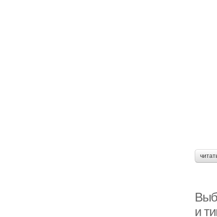
читат
Выб
и т