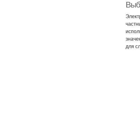
Выб
Элект
частн
испол
значе
для с