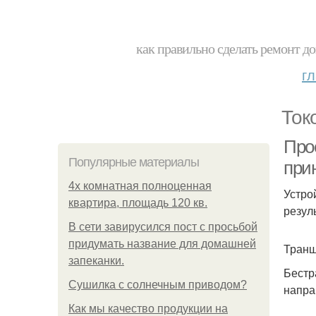
как правильно сделать ремонт до
г
Ток
Про
Популярные материалы
при
4x комнатная полноценная
Устро
квартира, площадь 120 кв.
резул
В сети завирусился пост с просьбой
придумать название для домашней
Транш
запеканки.
Бестр
Сушилка с солнечным приводом?
напра
Как мы качество продукции на