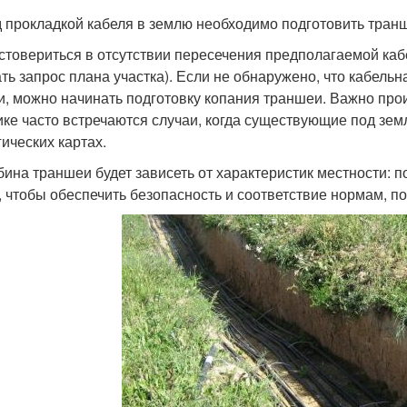
 прокладкой кабеля в землю необходимо подготовить тран
остовериться в отсутствии пересечения предполагаемой ка
ать запрос плана участка). Если не обнаружено, что кабел
и, можно начинать подготовку копания траншеи. Важно прои
ике часто встречаются случаи, когда существующие под зе
гических картах.
убина траншеи будет зависеть от характеристик местности: 
, чтобы обеспечить безопасность и соответствие нормам, по