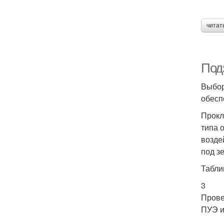
читат
Под
Выбор
обесп
Прокл
типа 
возде
под з
Табли
3
Прове
ПУЭ 