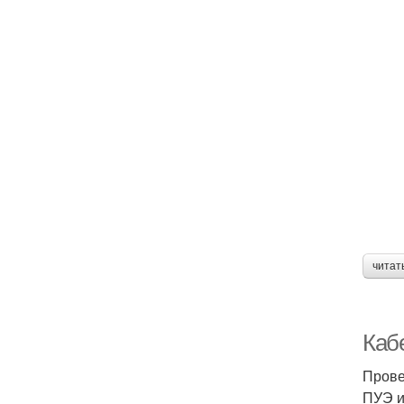
читат
Каб
Прове
ПУЭ 