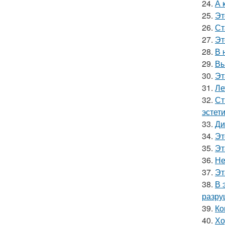
24.
А 
25.
Эт
26.
Ст
27.
Эт
28.
В 
29.
Вы
30.
Эт
31.
Ле
32.
Ст
эстет
33.
Ди
34.
Эт
35.
Эт
36.
Не
37.
Эт
38.
В 
разру
39.
Ко
40.
Хо