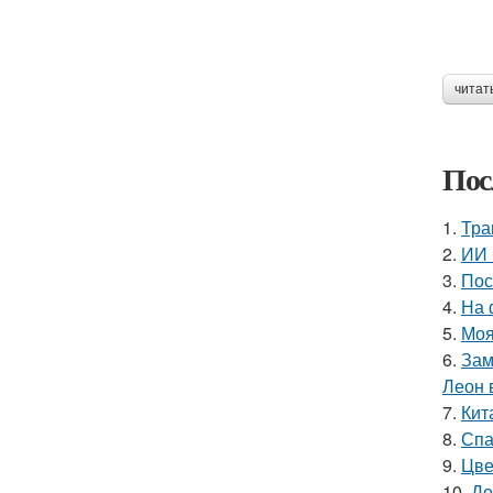
читат
Пос
1.
Тра
2.
ИИ 
3.
Пос
4.
На 
5.
Моя
6.
Зам
Леон 
7.
Кит
8.
Спа
9.
Цве
10.
Де