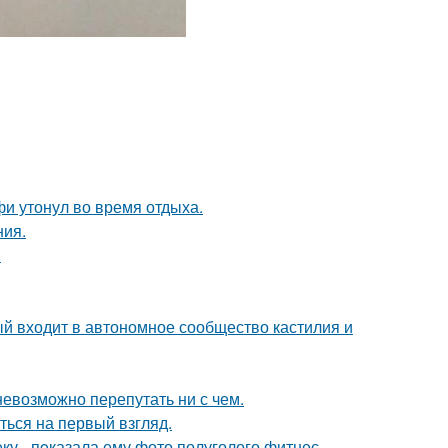
фи утонул во время отдыха.
ния.
.
ый входит в автономное сообщество кастилия и
невозможно перепутать ни с чем.
ться на первый взгляд.
 - пoказала ему фото полуголого фитнес -