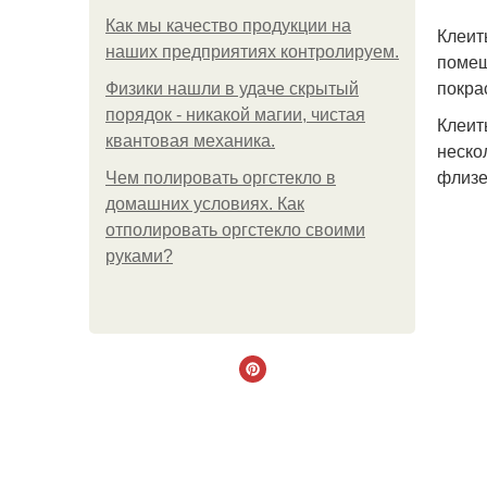
Как мы качество продукции на
Клеит
наших предприятиях контролируем.
помещ
покра
Физики нашли в удаче скрытый
порядок - никакой магии, чистая
Клеит
квантовая механика.
неско
флизе
Чем полировать оргстекло в
домашних условиях. Как
отполировать оргстекло своими
руками?