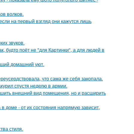
ов волков.
если на первый взгляд они кажутся лишь
ких звуков.
, будто поёт не "для Картинки", а для людей в
оящий домашний уют.
реусердствовала, что сама же себя закопала.
курил спустя неделю в армии.
учшить внешний вид помещения, но и расширить
в доме - от их состояния напрямую зависит,
тва стиля.