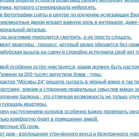
вчика, которого сгенерировала нейросеть.
и фотографии сняты в центре по изучению исчезающих Вид
жкомнатные двери играют важную роль в интерьере, даже 
иональной деталью.
гда анатомию приходится смотреть, а не просто слушать.
монт квартиры - процесс, который редко обходится без гром
мбурская вышла на сцену и спокойно исполнила свой хит так
мой особенно остро чувствуется, каким должен быть наст
Тюмени за 200 тысяч запустили бомж - туры.
дактор "Москвы 24" решила сыграть в чёрный юмор и так пе
ортсмен, зожник и сторонник правильных смыслов макан за
епление балкона - это отличная возможность не только ул
 площадь квартиры.
ред наступлением холодов особенно важно проверить окна 
лько комфортно будет в помещении зимой.
вотные VS гром.
от дом - воплощение утончённого вкуса и безупречного чувс