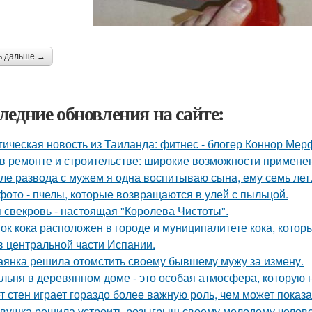
ь дальше →
ледние обновления на сайте:
гическая новость из Таиланда: фитнес - блогер Коннор Мер
в ремонте и строительстве: широкие возможности примене
ле развода с мужем я одна воспитываю сына, ему семь лет
фото - пчелы, которые возвращаются в улей с пыльцой.
 свекровь - настоящая "Королева Чистоты".
ок кока расположен в городе и муниципалитете кока, котор
в центральной части Испании.
аянка решила отомстить своему бывшему мужу за измену.
льня в деревянном доме - это особая атмосфера, которую 
т стен играет гораздо более важную роль, чем может показа
вушка решила устроить розыгрыш своему молодому человеку