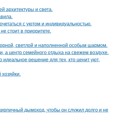
й архитектуры и света.
авила.
сочетаться с уютом и индивидуальностью.
не стоит в приоритете.
торной, светлой и наполненной особым шармом.
щи, а центр семейного отдыха на свежем воздухе.
 идеальное решение для тех, кто ценит уют,
 хозяйки.
 кирпичный дымоход, чтобы он служил долго и не