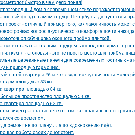
косметолог быстро в чем дело понял!
от загородный дом в современном стиле поражает гармоние
аринный фонд в самом сердце Петербурга диктует свои пр
от проект - отличный пример того, как лаконичность может 
новостройках вопрос акустического комфорта почти никогда 
сокоточная облицовка оконного проёма плиткой.
а кухня стала настоящим сердцем загородного дома - прос
тняя кухня - столовая - это не просто место для приёма пи
ильные деревянные панели для современных гостиных - это
ику и природную гармонию.
зайн этой квартиры 26 м кв создан вокруг личности молодой
от дом площадью 83 кв.
а квартира площадью 34 кв.
большое пространство площадью 34 кв.
а квартира площадью 62 кв.
этом видео рассказывается о том, как правильно построить
шался со временем.
гда ремонт не по плану … а по вдохновению идёт.
рошая работа своих денег стоит.