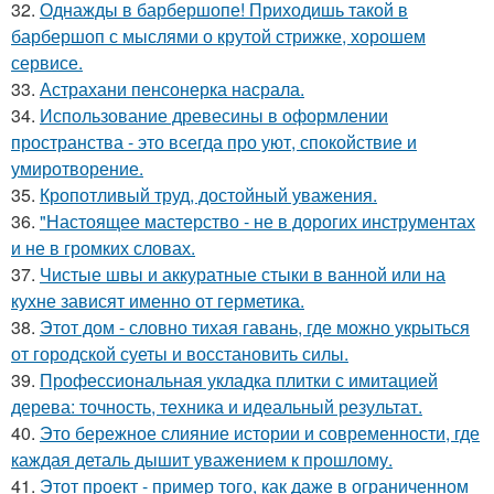
32.
Однажды в барбершопе! Приходишь такой в
барбершоп с мыслями о крутой стрижке, хорошем
сервисе.
33.
Астрахани пенсонерка насрала.
34.
Использование древесины в оформлении
пространства - это всегда про уют, спокойствие и
умиротворение.
35.
Кропотливый труд, достойный уважения.
36.
"Настоящее мастерство - не в дорогих инструментах
и не в громких словах.
37.
Чистые швы и аккуратные стыки в ванной или на
кухне зависят именно от герметика.
38.
Этот дом - словно тихая гавань, где можно укрыться
от городской суеты и восстановить силы.
39.
Профессиональная укладка плитки с имитацией
дерева: точность, техника и идеальный результат.
40.
Это бережное слияние истории и современности, где
каждая деталь дышит уважением к прошлому.
41.
Этот проект - пример того, как даже в ограниченном