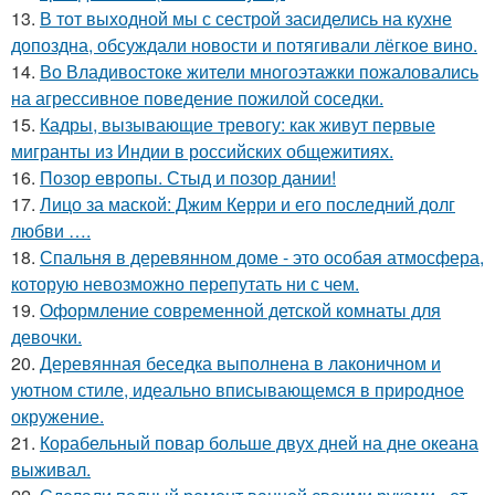
13.
В тот выходной мы с сестрой засиделись на кухне
допоздна, обсуждали новости и потягивали лёгкое вино.
14.
Во Владивостоке жители многоэтажки пожаловались
на агрессивное поведение пожилой соседки.
15.
Кадры, вызывающие тревогу: как живут первые
мигранты из Индии в российских общежитиях.
16.
Позор европы. Стыд и позор дании!
17.
Лицо за маской: Джим Керри и его последний долг
любви ….
18.
Спальня в деревянном доме - это особая атмосфера,
которую невозможно перепутать ни с чем.
19.
Оформление современной детской комнаты для
девочки.
20.
Деревянная беседка выполнена в лаконичном и
уютном стиле, идеально вписывающемся в природное
окружение.
21.
Корабельный повар больше двух дней на дне океана
выживал.