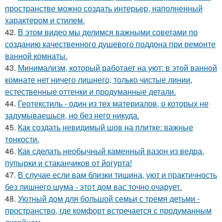
пространстве можно создать интерьер, наполненный
характером и стилем.
42.
В этом видео мы делимся важными советами по
созданию качественного душевого поддона при ремонте
ванной комнаты.
43.
Минимализм, который работает на уют: в этой ванной
комнате нет ничего лишнего, только чистые линии,
естественные оттенки и продуманные детали.
44.
Геотекстиль - один из тех материалов, о которых не
задумываешься, но без него никуда.
45.
Как создать невидимый шов на плитке: важные
тонкости.
46.
Как сделать необычный каменный вазон из ведра,
пупырки и стаканчиков от йогурта!
47.
В случае если вам близки тишина, уют и практичность
без лишнего шума - этот дом вас точно очарует.
48.
Уютный дом для большой семьи с тремя детьми -
пространство, где комфорт встречается с продуманным