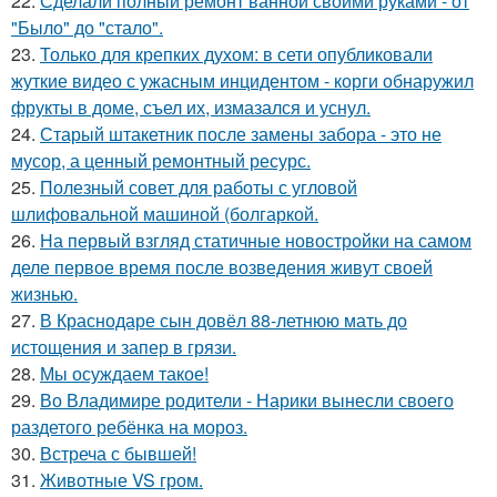
22.
Сделали полный ремонт ванной своими руками - от
"Было" до "стало".
23.
Только для крепких духом: в сети опубликовали
жуткие видео с ужасным инцидентом - корги обнаружил
фрукты в доме, съел их, измазался и уснул.
24.
Старый штакетник после замены забора - это не
мусор, а ценный ремонтный ресурс.
25.
Полезный совет для работы с угловой
шлифовальной машиной (болгаркой.
26.
На первый взгляд статичные новостройки на самом
деле первое время после возведения живут своей
жизнью.
27.
В Краснодаре сын довёл 88-летнюю мать до
истощения и запер в грязи.
28.
Мы осуждаем такое!
29.
Во Владимире родители - Нарики вынесли своего
раздетого ребёнка на мороз.
30.
Встреча с бывшей!
31.
Животные VS гром.