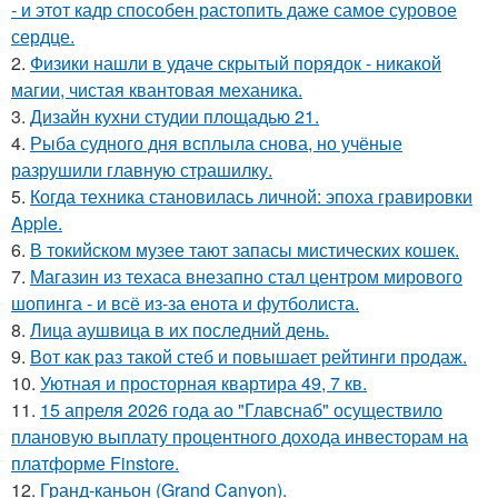
- и этот кадр способен растопить даже самое суровое
сердце.
2.
Физики нашли в удаче скрытый порядок - никакой
магии, чистая квантовая механика.
3.
Дизайн кухни студии площадью 21.
4.
Рыба судного дня всплыла снова, но учёные
разрушили главную страшилку.
5.
Когда техника становилась личной: эпоха гравировки
Apple.
6.
В токийском музее тают запасы мистических кошек.
7.
Магазин из техаса внезапно стал центром мирового
шопинга - и всё из-за енота и футболиста.
8.
Лица аушвица в их последний день.
9.
Вот как раз такой стеб и повышает рейтинги продаж.
10.
Уютная и просторная квартира 49, 7 кв.
11.
15 апреля 2026 года ао "Главснаб" осуществило
плановую выплату процентного дохода инвесторам на
платформе Finstore.
12.
Гранд-каньон (Grand Canyon).