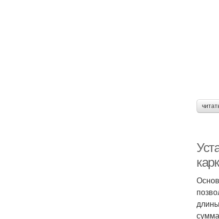
читат
Уст
кар
Основ
позво
длины
сумма