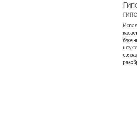
Гипс
гипс
Испол
касае
блочн
штука
связа
разоб