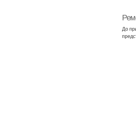
Рем
До пр
предс