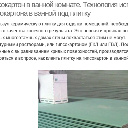
окартон в ванной комнате. Технология ис
окартона в ванной под плитку
ьзуя керамическую плитку для отделки помещений, необход
тся качества конечного результата. Это ровная и прочная п
ых многоэтажных домах стены похвастаться этим не могут.
турными растворами, или гипсокартоном (ГКЛ или ГВЛ). По
нные с выравниванием кривых поверхностей, производятся
раться в вопросе, как клеить плитку на гипсокартон в ванной