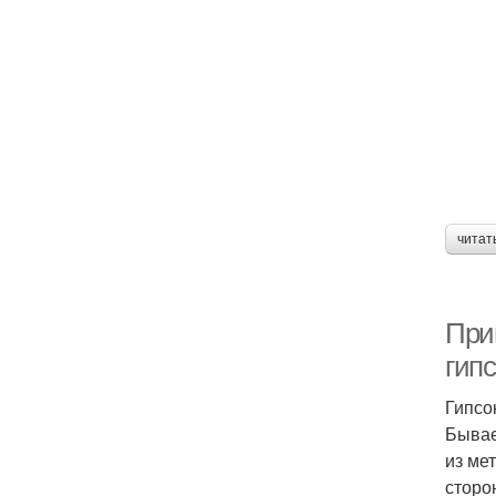
читат
При
гипс
Гипсо
Бывае
из ме
сторо