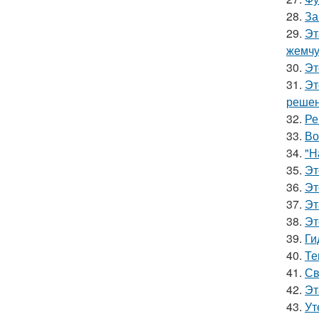
28.
За
29.
Эт
жемчу
30.
Эт
31.
Эт
решен
32.
Ре
33.
Во
34.
"Н
35.
Эт
36.
Эт
37.
Эт
38.
Эт
39.
Ги
40.
Те
41.
Св
42.
Эт
43.
Ут