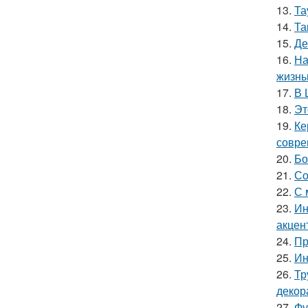
13.
Та
14.
Та
15.
Де
16.
На
жизнь
17.
В 
18.
Эт
19.
Ке
совре
20.
Бо
21.
Со
22.
С 
23.
Ин
акцен
24.
Пр
25.
Ин
26.
Тр
декор
27.
Фу