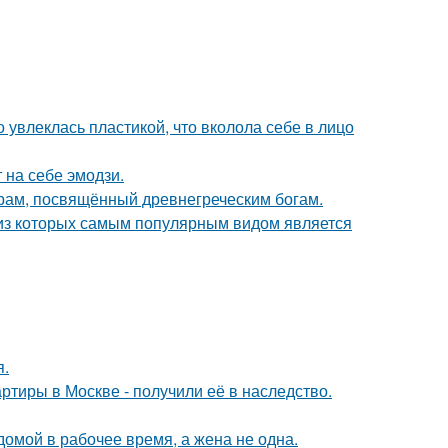
о увлеклась пластикой, что вколола себе в лицо
 на себе эмодзи.
храм, посвящённый древнегреческим богам.
 из которых самым популярным видом является
я.
ртиры в Москве - получили её в наследство.
мой в рабочее время, а жена не одна.