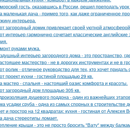
морский гость, оказавшись в России, решил преподать уро
а маленькая дача - пример того, как даже ограниченное п
жину интерьера.
от загородный домик привлекает своей уютной атмосферой
от интерьер гармонично сочетает классические английски
ия.
монт руками мужа.
здушный интерьер загородного дома - это пространство, где 
астоящее мастерство - не в дорогих инструментах и не в гр
от ролик - отличное руководство для тех, кто хочет придать
от проект кухни - гостиной площадью 29 кв.
а мастер - спальня - настоящий оазис комфорта и красоты.
от загородный дом площадью 305 кв.
дроизоляция душевого поддона - один из важнейших этапов
ма усадки сруба - одна из самых спорных в строительстве 
ет и простор на 12 квадратах: кухня - гостиная от Алексея 
а дача стереотипы ломает.
епление крыши - это не просто бросить "Вату" между балка