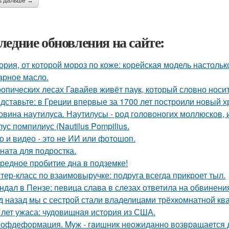
ь дальше →
ледние обновления на сайте:
ория, от которой мороз по коже: корейская модель настольк
арное масло.
ропических лесах Гавайев живёт паук, который словно носит
дставьте: в Греции впервые за 1700 лет построили новый 
овина наутилуса. Наутилусы - род головоногих моллюсков,
ус помпилиус (Nautilus Pompilius.
о и видео - это не ИИ или фотошоп.
ната для подростка.
редное пробитие дна в подземке!
тер-класс по взаимовыручке: подруга всегда прикроет тыл.
ндал в Пензе: певица слава в слезах ответила на обвинени
д назад мы с сестрой стали владелицами трёхкомнатной ква
 лет ужаса: чудовищная история из США.
офдеформация. Myж - гaишник нeoжиданно возвpaщается до