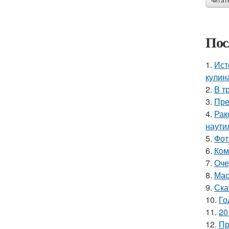
читат
Пос
1.
Ист
кулин
2.
В т
3.
Пре
4.
Рак
наутил
5.
Фот
6.
Ком
7.
Оче
8.
Мас
9.
Ска
10.
Го
11.
20
12.
Пр