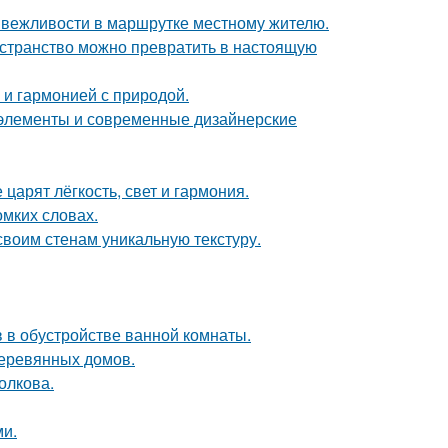
к вежливости в маршрутке местному жителю.
ространство можно превратить в настоящую
 и гармонией с природой.
е элементы и современные дизайнерские
царят лёгкость, свет и гармония.
омких словах.
 своим стенам уникальную текстуру.
 в обустройстве ванной комнаты.
деревянных домов.
Волкова.
ми.