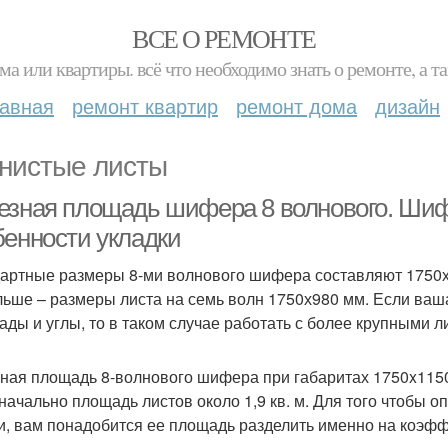
ВСЕ О РЕМОНТЕ
ма или квартиры. всё что необходимо знать о ремонте, а
лавная
ремонт квартир
ремонт дома
дизайн
нистые листы
езная площадь шифера 8 волнового. Шиф
бенности укладки
артные размеры 8-ми волнового шифера составляют 1750х
льше – размеры листа на семь волн 1750х980 мм. Если ваш
ады и углы, то в таком случае работать с более крупными л
ная площадь 8-волнового шифера при габаритах 1750x1150x5,
значально площадь листов около 1,9 кв. м. Для того чтобы 
и, вам понадобится ее площадь разделить именно на коэфф