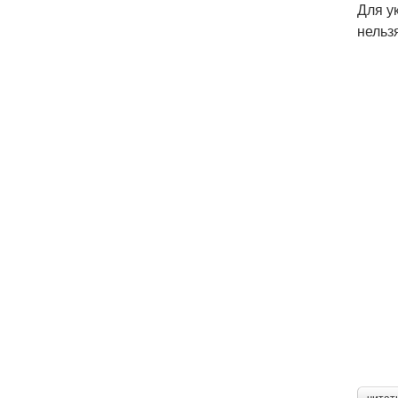
Для у
нельз