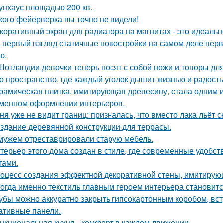
унхаус площадью 200 кв.
кого фейерверка вы точно не видели!
коративный экран для радиатора на магнитах - это идеальн
 первый взгляд статичные новостройки на самом деле пер
ю.
Шотландии девочки теперь носят с собой ножи и топоры для
о пространство, где каждый уголок дышит жизнью и радость
рамическая плитка, имитирующая древесину, стала одним 
менном оформлении интерьеров.
ня уже не видит границ: призналась, что вместо лака льёт 
здание деревянной конструкции для террасы.
мужем отреставрировали старую мебель.
терьер этого дома создан в стиле, где современные удобс
тами.
оцесс создания эффектной декоративной стены, имитирую
огда именно текстиль главным героем интерьера становитс
убы можно аккуратно закрыть гипсокартонным коробом, вст
ативные панели.
нкциональная кухня - комфорт в каждом движении.