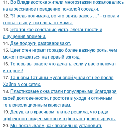
11.
Во Владивостоке жители многоэтажки пожаловались
на агрессивное поведение пожилой соседки.
12.
"Я ведь понимала, во что ввязываюсь …" - снова и
снова слышу эти слова от мамы.
13.
Это тонкое сочетание уюта, элегантности и
ощущения времени.
14.
Две подруги разговаривают.
15.
Цвет стен играет гораздо более важную роль, чем
может показаться на первый взгляд.
16.
Теперь вы знаете что делать, если у вас отключат
интернет!
17.
Танцоры Татьяны Булановой ушли от неё после
Хайпа в соцсетях.
18.
Пластиковые окна стали популярными благодаря
своей долговечности, простоте в уходе и отличным
теплоизоляционным качествам.
19.
Девушка в красивом платье решила, что ради
эффектного видео можно и в фонтан треви нырнуть.
20.
Мы показываем, как правильно установить