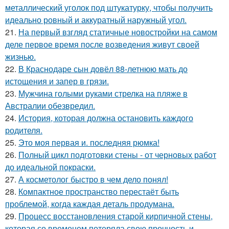
металлический уголок под штукатурку, чтобы получить
идеально ровный и аккуратный наружный угол.
21.
На первый взгляд статичные новостройки на самом
деле первое время после возведения живут своей
жизнью.
22.
В Краснодаре сын довёл 88-летнюю мать до
истощения и запер в грязи.
23.
Мужчина голыми руками стрелка на пляже в
Австралии обезвредил.
24.
История, которая должна остановить каждого
родителя.
25.
Это моя первая и. последняя рюмка!
26.
Полный цикл подготовки стены - от черновых работ
до идеальной покраски.
27.
А косметолог быстро в чем дело понял!
28.
Компактное пространство перестаёт быть
проблемой, когда каждая деталь продумана.
29.
Процесс восстановления старой кирпичной стены,
которая со временем потеряла свою прочность и