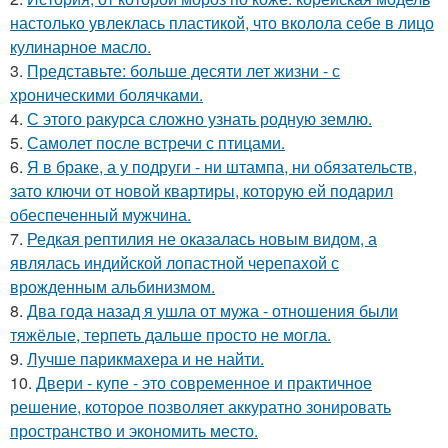
настолько увлеклась пластикой, что вколола себе в лицо
кулинарное масло.
3.
Представьте: больше десяти лет жизни - с
хроническими болячками.
4.
С этого ракурса сложно узнать родную землю.
5.
Самолет после встречи с птицами.
6.
Я в браке, а у подруги - ни штампа, ни обязательств,
зато ключи от новой квартиры, которую ей подарил
обеспеченный мужчина.
7.
Редкая рептилия не оказалась новым видом, а
являлась индийской лопастной черепахой с
врожденным альбинизмом.
8.
Два года назад я ушла от мужа - отношения были
тяжёлые, терпеть дальше просто не могла.
9.
Лучше парикмахера и не найти.
10.
Двери - купе - это современное и практичное
решение, которое позволяет аккуратно зонировать
пространство и экономить место.