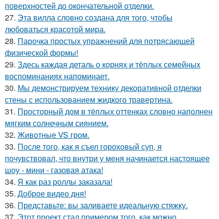
поверхностей до окончательной отделки.
27.
Эта вилла словно создана для того, чтобы
любоваться красотой мира.
28.
Парочка простых упражнений для потрясающей
физической формы!
29.
Здесь каждая деталь о корнях и тёплых семейных
воспоминаниях напоминает.
30.
Мы демонстрируем технику декоративной отделки
стены с использованием жидкого травертина.
31.
Просторный дом в тёплых оттенках словно наполнен
мягким солнечным сиянием.
32.
Животные VS гром.
33.
После того, как я съел гороховый суп, я
почувствовал, что внутри у меня начинается настоящее
шоу - мини - газовая атака!
34.
Я как раз роллы заказала!
35.
Доброе видео дня!
36.
Представьте: вы заливаете идеальную стяжку.
37.
Этот проект стал примером того, как можно