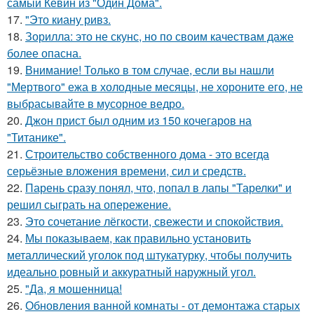
самый Кевин из "Один Дома".
17.
"Это киану ривз.
18.
Зорилла: это не скунс, но по своим качествам даже
более опасна.
19.
Внимание! Только в том случае, если вы нашли
"Мертвого" ежа в холодные месяцы, не хороните его, не
выбрасывайте в мусорное ведро.
20.
Джон прист был одним из 150 кочегаров на
"Титанике".
21.
Строительство собственного дома - это всегда
серьёзные вложения времени, сил и средств.
22.
Парень сразу понял, что, попал в лапы "Тарелки" и
решил сыграть на опережение.
23.
Это сочетание лёгкости, свежести и спокойствия.
24.
Мы показываем, как правильно установить
металлический уголок под штукатурку, чтобы получить
идеально ровный и аккуратный наружный угол.
25.
"Да, я мошенница!
26.
Обновления ванной комнаты - от демонтажа старых