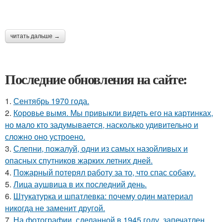
читать дальше →
Последние обновления на сайте:
1.
Сентябрь 1970 года.
2.
Коровье вымя. Мы привыкли видеть его на картинках,
но мало кто задумывается, насколько удивительно и
сложно оно устроено.
3.
Слепни, пожалуй, одни из самых назойливых и
опасных спутников жарких летних дней.
4.
Пожарный потерял работу за то, что спас собаку.
5.
Лица аушвица в их последний день.
6.
Штукатурка и шпатлевка: почему один материал
никогда не заменит другой.
7.
На фотографии, сделанной в 1945 году, запечатлен