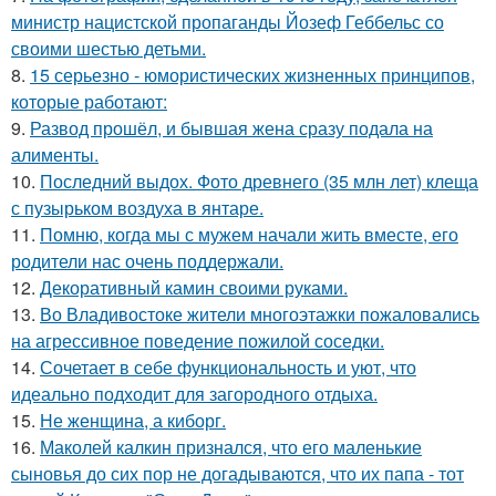
министр нацистской пропаганды Йозеф Геббельс со
своими шестью детьми.
8.
15 серьезно - юмористических жизненных принципов,
которые работают:
9.
Развод прошёл, и бывшая жена сразу подала на
алименты.
10.
Последний выдох. Фото древнего (35 млн лет) клеща
с пузырьком воздуха в янтаре.
11.
Помню, когда мы с мужем начали жить вместе, его
родители нас очень поддержали.
12.
Декоративный камин своими руками.
13.
Во Владивостоке жители многоэтажки пожаловались
на агрессивное поведение пожилой соседки.
14.
Сочетает в себе функциональность и уют, что
идеально подходит для загородного отдыха.
15.
Не женщина, а киборг.
16.
Маколей калкин признался, что его маленькие
сыновья до сих пор не догадываются, что их папа - тот