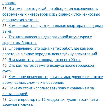
провал.
35.
В этом проекте дизайнер объединил лаконичность
современных интерьеров с изысканной утонченностью
французского стиля.
36.
Компактная, но функциональная квартира площадью
39 кв.
37.
Техника нанесения декоративной штукатурки с
эффектом бархата.
38.
Определённо, это одна из тех работ, где камера
просто не в силах передать всю глубину впечатлений.
39.
Эта мини - студия площадью всего 23 кв.
40.
Это как глоток свежего воздуха после городской
суеты.
41.
Каменное ремесло - одно из самых древних и в то же
время самых сложных в освоении.
42.
Почему стоит использовать зону с хранением за
инсталляцией:
43.
Свет и простор на 12 квадратах: кухня - гостиная от
Алексея Волкова.