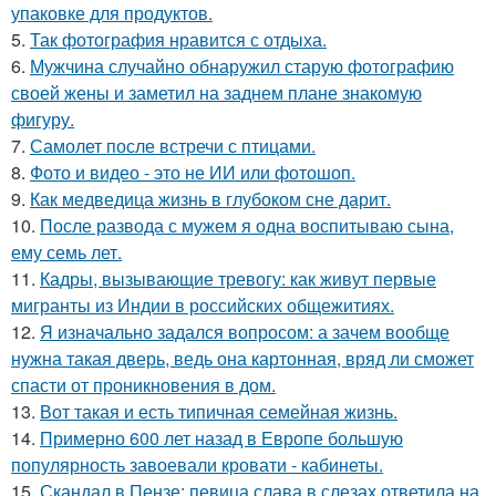
упаковке для продуктов.
5.
Так фотография нравится с отдыха.
6.
Мужчина случайно обнаружил старую фотографию
своей жены и заметил на заднем плане знакомую
фигуру.
7.
Самолет после встречи с птицами.
8.
Фото и видео - это не ИИ или фотошоп.
9.
Как медведица жизнь в глубоком сне дарит.
10.
После развода с мужем я одна воспитываю сына,
ему семь лет.
11.
Кадры, вызывающие тревогу: как живут первые
мигранты из Индии в российских общежитиях.
12.
Я изначально задался вопросом: а зачем вообще
нужна такая дверь, ведь она картонная, вряд ли сможет
спасти от проникновения в дом.
13.
Вот такая и есть типичная семейная жизнь.
14.
Примерно 600 лет назад в Европе большую
популярность завоевали кровати - кабинеты.
15.
Скандал в Пензе: певица слава в слезах ответила на