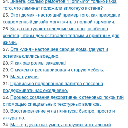
24.
Знаете, сколько ремонтов "Поплыло" только из-за
того, что ламинат положили вплотную к стене?
25.
Этот домик - настоящий пример того, как природа и
современный дизайн могут жить в полной гармонии.
26.
Когда наступают холодные месяцы, особенно
хочется, чтобы дом оставался тёплым и приятным для
жизни.
27.
Эта кухня - настоящее сердце дома, где уют и
эстетика слились воедино.
28.
Я как раз роллы заказала!
29.
С мужем отреставрировали старую мебель.
30.
Мам, ну купи.
31.
Правильно подобранная палитра способна
поддерживать нас ежедневно.
32.
Процесс создания декоративных стеновых покрытий
с помощью специальных текстурных валиков.
33.
Восстановление угла плинтуса: быстро, просто и
аккуратно.
34.
Мастер делал как умел, а получился тотальный