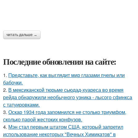
читать дальше →
Последние обновления на сайте:
1.
Представьте, как выглядит мир глазами пчелы или
бабочки.
2.
В мексиканской тюрьме сьюдад-хуареса во время
рейда обнаружили необычного узника - лысого сфинкса
с татуировками.
3.
Оскар 1934 года запомнился не столько триумфом,
сколько парой жестоких конфузов.
4.
Мэн стал первым штатом США, который запретил
использование некоторых "Вечных Химикатов" в