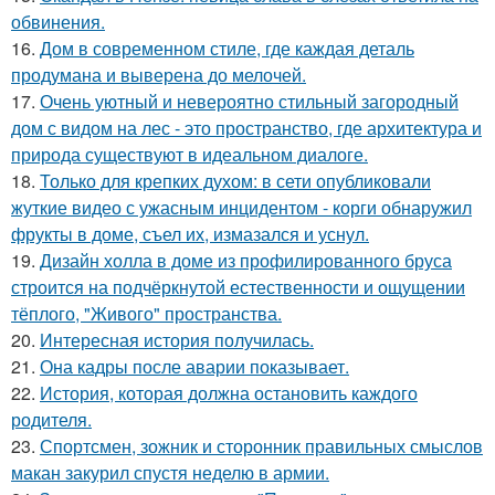
обвинения.
16.
Дом в современном стиле, где каждая деталь
продумана и выверена до мелочей.
17.
Очень уютный и невероятно стильный загородный
дом с видом на лес - это пространство, где архитектура и
природа существуют в идеальном диалоге.
18.
Только для крепких духом: в сети опубликовали
жуткие видео с ужасным инцидентом - корги обнаружил
фрукты в доме, съел их, измазался и уснул.
19.
Дизайн холла в доме из профилированного бруса
строится на подчёркнутой естественности и ощущении
тёплого, "Живого" пространства.
20.
Интересная история получилась.
21.
Она кадры после аварии показывает.
22.
История, которая должна остановить каждого
родителя.
23.
Спортсмен, зожник и сторонник правильных смыслов
макан закурил спустя неделю в армии.