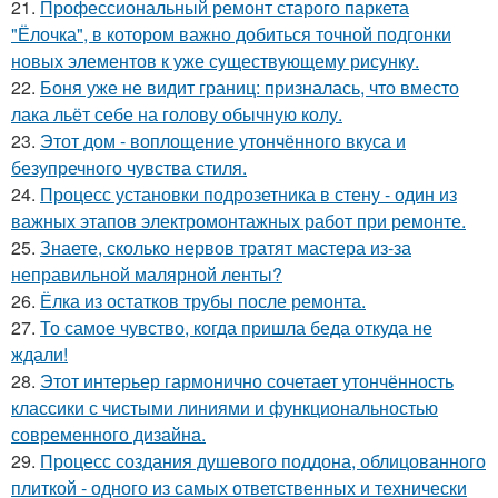
21.
Профессиональный ремонт старого паркета
"Ёлочка", в котором важно добиться точной подгонки
новых элементов к уже существующему рисунку.
22.
Боня уже не видит границ: призналась, что вместо
лака льёт себе на голову обычную колу.
23.
Этот дом - воплощение утончённого вкуса и
безупречного чувства стиля.
24.
Процесс установки подрозетника в стену - один из
важных этапов электромонтажных работ при ремонте.
25.
Знаете, сколько нервов тратят мастера из-за
неправильной малярной ленты?
26.
Ёлка из остатков трубы после ремонта.
27.
То самое чувство, когда пришла беда откуда не
ждали!
28.
Этот интерьер гармонично сочетает утончённость
классики с чистыми линиями и функциональностью
современного дизайна.
29.
Процесс создания душевого поддона, облицованного
плиткой - одного из самых ответственных и технически