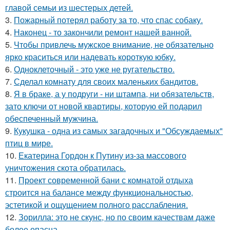
главой семьи из шестерых детей.
3.
Пожарный потерял работу за то, что спас собаку.
4.
Наконец - то закончили ремонт нашей ванной.
5.
Чтобы привлечь мужское внимание, не обязательно
ярко краситься или надевать короткую юбку.
6.
Одноклеточный - это уже не ругательство.
7.
Сделал комнату для своих маленьких бандитов.
8.
Я в браке, а у подруги - ни штампа, ни обязательств,
зато ключи от новой квартиры, которую ей подарил
обеспеченный мужчина.
9.
Кукушка - одна из самых загадочных и "Обсуждаемых"
птиц в мире.
10.
Екатерина Гордон к Путину из-за массового
уничтожения скота обратилась.
11.
Проект современной бани с комнатой отдыха
строится на балансе между функциональностью,
эстетикой и ощущением полного расслабления.
12.
Зорилла: это не скунс, но по своим качествам даже
более опасна.