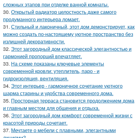
сложных этапов при отделке ванной комнаты.
30.
Открытый радиатор целостность даже самого
продуманного интерьера ломает.
31.
Стильный и лаконичный, этот дом демонстрирует, как
можно создать по-настоящему уютное пространство без
излишней декоративности.
32.
Этот загородный дом классической элегантностью и
гармонией пропорций впечатляет.
33.
На схеме показаны ключевые элементы
современной кровли: утеплитель, паро - и
гидроизоляция, вентиляция.
34.
Этот интерьер - гармоничное сочетание уютного
шарма старины и удобства современного дома.
35.
Просторная терраса становится продолжением дома
и главным местом для общения и отдыха.
36.
Этот загородный дом комфорт современной жизни с
красотой природы сочетает.
37.
Мечтаете о мебели с плавными, элегантными
линиями?