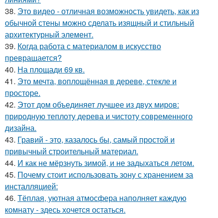
38.
Это видео - отличная возможность увидеть, как из
обычной стены можно сделать изящный и стильный
архитектурный элемент.
39.
Когда работа с материалом в искусство
превращается?
40.
На площади 69 кв.
41.
Это мечта, воплощённая в дереве, стекле и
просторе.
42.
Этот дом объединяет лучшее из двух миров:
природную теплоту дерева и чистоту современного
дизайна.
43.
Гравий - это, казалось бы, самый простой и
привычный строительный материал.
44.
И как не мёрзнуть зимой, и не задыхаться летом.
45.
Почему стоит использовать зону с хранением за
инсталляцией:
46.
Тёплая, уютная атмосфера наполняет каждую
комнату - здесь хочется остаться.