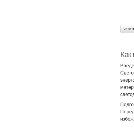
читат
Как
Введ
Свето
энерг
матер
свето
Подго
Перед
избеж