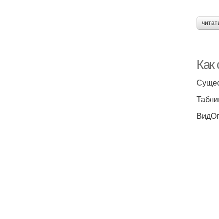
читат
Как 
Сущес
Табли
ВидО