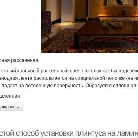
рная рассеянная
нежный красивый рассеянный свет. Потолок как бы подсвече
диодная лента располагается на специальной полочке (на н
е падает на потолочную поверхность. Образуется сплошная
авленная
ь дальше →
стой способ установки плинтуса на лами