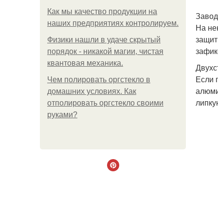
Как мы качество продукции на
Завод
наших предприятиях контролируем.
На не
защит
Физики нашли в удаче скрытый
зафик
порядок - никакой магии, чистая
квантовая механика.
Двухс
Если 
Чем полировать оргстекло в
алюми
домашних условиях. Как
липку
отполировать оргстекло своими
руками?