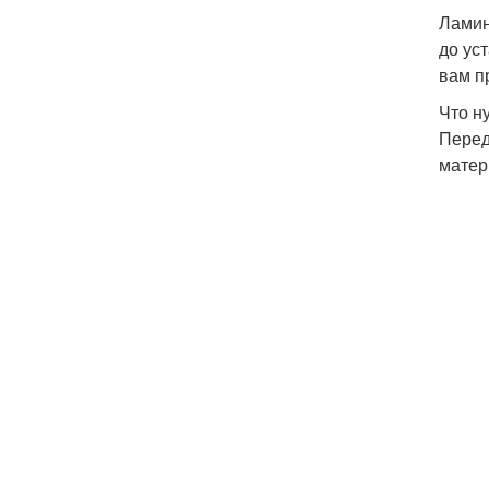
Ламин
до ус
вам п
Что н
Перед
матер