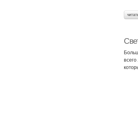
читат
Све
Больш
всего
котор