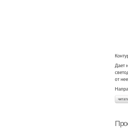
Конту
Дает 
свето
от не
Напр
читат
Про