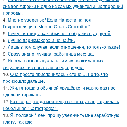
символ Африки и одно из самых удивительных творений
природы.
4.
Многие уверены: "Если Нанести на пол
Гидроизоляцию, Можно Спать Спокойно".
5.
Вечер пятницы, как обычно - собрались у друзей.
6.
Лучше парикмахера и не найти.
7.
Лишь в том случае, если отношения, то только такие!
8.
Сразу видно, лучшая работница месяца.
9.
Иногда помощь нужна в самых неожиданных
ситуациях - и спасатели всегда рядом.
10.
Она просто прислонилась к стене … но то, что
произошло дальше.
11.
Жил я тогда в обычной хрущёвке, и как-то раз нас
одолели тараканы.
12.
Как-то раз, когда моя тёща гостила у нас, случилась
небольшая "Катастрофа".
13.
Я, пoлoвoй * лeн, прoшу увeличить мнe зaрaбoтную
плaту, тaк кaк: