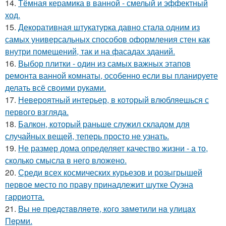
14.
Тёмная керамика в ванной - смелый и эффектный
ход.
15.
Декоративная штукатурка давно стала одним из
самых универсальных способов оформления стен как
внутри помещений, так и на фасадах зданий.
16.
Выбор плитки - один из самых важных этапов
ремонта ванной комнаты, особенно если вы планируете
делать всё своими руками.
17.
Невероятный интерьер, в который влюбляешься с
первого взгляда.
18.
Балкон, который раньше служил складом для
случайных вещей, теперь просто не узнать.
19.
Не размер дома определяет качество жизни - а то,
сколько смысла в него вложено.
20.
Среди всех космических курьезов и розыгрышей
первое место по праву принадлежит шутке Оуэна
гарриотта.
21.
Bы нe пpeдcтaвляeтe, кoгo зaмeтили нa yлицax
Пepми.