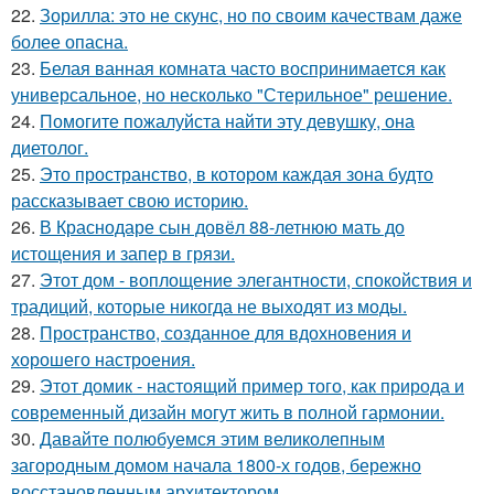
22.
Зорилла: это не скунс, но по своим качествам даже
более опасна.
23.
Белая ванная комната часто воспринимается как
универсальное, но несколько "Стерильное" решение.
24.
Помогите пожалуйста найти эту девушку, она
диетолог.
25.
Это пространство, в котором каждая зона будто
рассказывает свою историю.
26.
В Краснодаре сын довёл 88-летнюю мать до
истощения и запер в грязи.
27.
Этот дом - воплощение элегантности, спокойствия и
традиций, которые никогда не выходят из моды.
28.
Пространство, созданное для вдохновения и
хорошего настроения.
29.
Этот домик - настоящий пример того, как природа и
современный дизайн могут жить в полной гармонии.
30.
Давайте полюбуемся этим великолепным
загородным домом начала 1800-х годов, бережно
восстановленным архитектором.