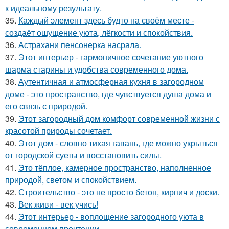
к идеальному результату.
35.
Каждый элемент здесь будто на своём месте -
создаёт ощущение уюта, лёгкости и спокойствия.
36.
Астрахани пенсонерка насрала.
37.
Этот интерьер - гармоничное сочетание уютного
шарма старины и удобства современного дома.
38.
Аутентичная и атмосферная кухня в загородном
доме - это пространство, где чувствуется душа дома и
его связь с природой.
39.
Этот загородный дом комфорт современной жизни с
красотой природы сочетает.
40.
Этот дом - словно тихая гавань, где можно укрыться
от городской суеты и восстановить силы.
41.
Это тёплое, камерное пространство, наполненное
природой, светом и спокойствием.
42.
Строительство - это не просто бетон, кирпич и доски.
43.
Век живи - век учись!
44.
Этот интерьер - воплощение загородного уюта в
современном прочтении.