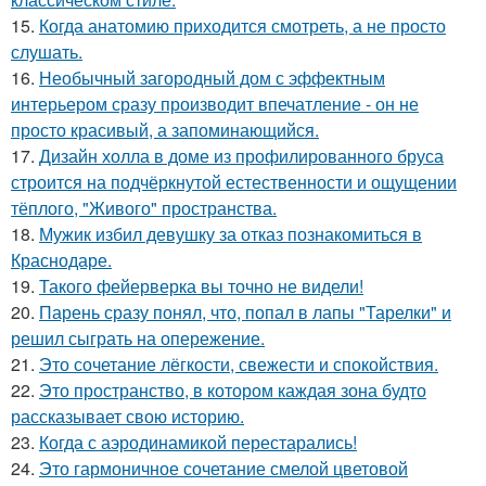
15.
Когда анатомию приходится смотреть, а не просто
слушать.
16.
Необычный загородный дом с эффектным
интерьером сразу производит впечатление - он не
просто красивый, а запоминающийся.
17.
Дизайн холла в доме из профилированного бруса
строится на подчёркнутой естественности и ощущении
тёплого, "Живого" пространства.
18.
Мужик избил девушку за отказ познакомиться в
Краснодаре.
19.
Такого фейерверка вы точно не видели!
20.
Парень сразу понял, что, попал в лапы "Тарелки" и
решил сыграть на опережение.
21.
Это сочетание лёгкости, свежести и спокойствия.
22.
Это пространство, в котором каждая зона будто
рассказывает свою историю.
23.
Когда с аэродинамикой перестарались!
24.
Это гармоничное сочетание смелой цветовой