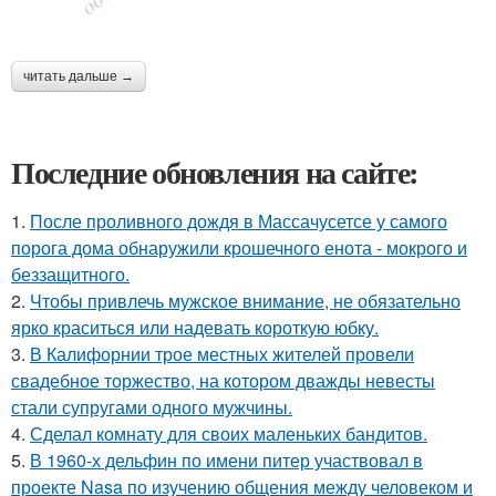
читать дальше →
Последние обновления на сайте:
1.
После проливного дождя в Массачусетсе у самого
порога дома обнаружили крошечного енота - мокрого и
беззащитного.
2.
Чтобы привлечь мужское внимание, не обязательно
ярко краситься или надевать короткую юбку.
3.
В Калифорнии трое местных жителей провели
свадебное торжество, на котором дважды невесты
стали супругами одного мужчины.
4.
Сделал комнату для своих маленьких бандитов.
5.
В 1960-х дельфин по имени питер участвовал в
проекте Nasa по изучению общения между человеком и