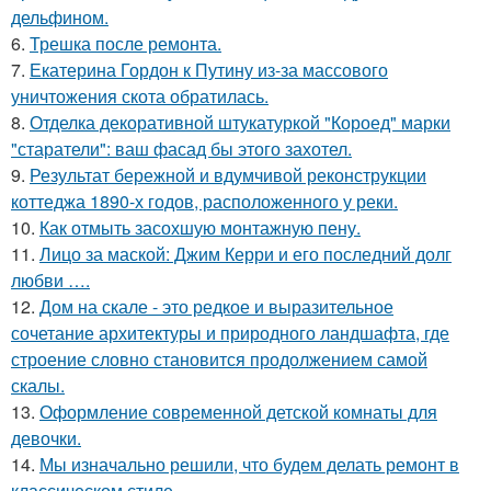
дельфином.
6.
Трешка после ремонта.
7.
Екатерина Гордон к Путину из-за массового
уничтожения скота обратилась.
8.
Отделка декоративной штукатуркой "Короед" марки
"старатели": ваш фасад бы этого захотел.
9.
Результат бережной и вдумчивой реконструкции
коттеджа 1890-х годов, расположенного у реки.
10.
Как отмыть засохшую монтажную пену.
11.
Лицо за маской: Джим Керри и его последний долг
любви ….
12.
Дом на скале - это редкое и выразительное
сочетание архитектуры и природного ландшафта, где
строение словно становится продолжением самой
скалы.
13.
Оформление современной детской комнаты для
девочки.
14.
Мы изначально решили, что будем делать ремонт в
классическом стиле.